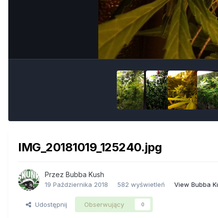
IMG_20181019_125240.jpg
Przez
Bubba Kush
19 Października 2018
582 wyświetleń
View Bubba K
Udostępnij
Obserwujący
0