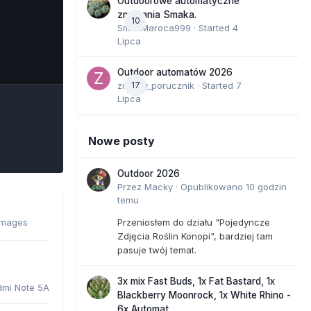
Outdoorowe automatyczne
zmagania Smaka.
10
SmakMaroca999
· Started
4
Lipca
e Tools
Outdoor automatów 2026
zielony_porucznik
17
· Started
7
Lipca
Nowe posty
Outdoor 2026
Przez
Macky
·
Opublikowano
10 godzin
temu
images
Przeniosłem do działu "Pojedyncze
Zdjęcia Roślin Konopi", bardziej tam
pasuje twój temat.
3x mix Fast Buds, 1x Fat Bastard, 1x
dmi Note 5A
Blackberry Moonrock, 1x White Rhino -
6x Automat