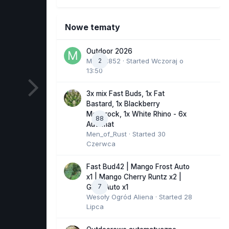
Nowe tematy
Outdoor 2026
Marcel852
2
· Started
Wczoraj o
13:50
3x mix Fast Buds, 1x Fat
Bastard, 1x Blackberry
Moonrock, 1x White Rhino - 6x
88
Automat
Men_of_Rust
· Started
30
Czerwca
Fast Bud42 | Mango Frost Auto
x1 | Mango Cherry Runtz x2 |
7
GMO Auto x1
Wesoły Ogród Aliena
· Started
28
Lipca