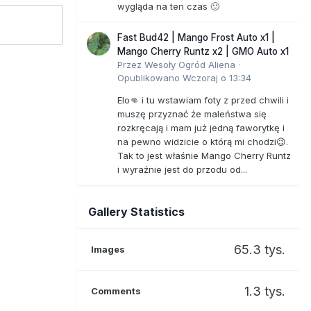
wygląda na ten czas 🙂
Fast Bud42 | Mango Frost Auto x1 |
Mango Cherry Runtz x2 | GMO Auto x1
Przez
Wesoły Ogród Aliena
·
Opublikowano
Wczoraj o 13:34
Elo👊 i tu wstawiam foty z przed chwili i
muszę przyznać że maleństwa się
rozkręcają i mam już jedną faworytkę i
na pewno widzicie o którą mi chodzi😉.
Tak to jest właśnie Mango Cherry Runtz
i wyraźnie jest do przodu od...
Gallery Statistics
65.3 tys.
Images
1.3 tys.
Comments