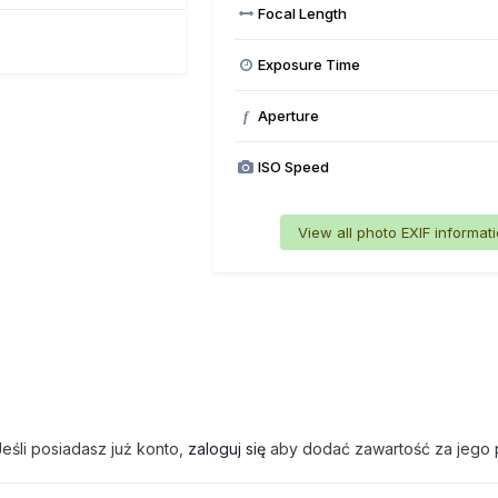
Focal Length
Exposure Time
Aperture
f
ISO Speed
View all photo EXIF informat
eśli posiadasz już konto,
zaloguj się
aby dodać zawartość za jego