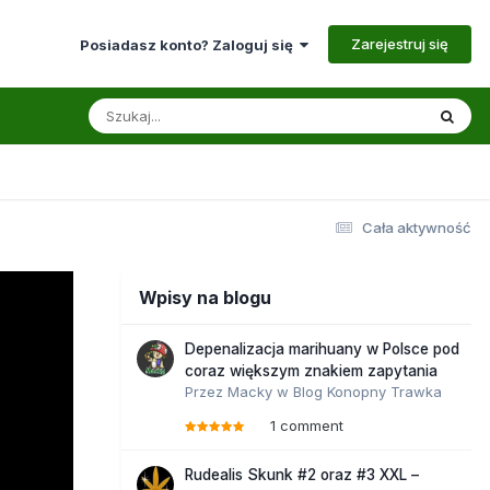
Zarejestruj się
Posiadasz konto? Zaloguj się
Cała aktywność
Wpisy na blogu
Depenalizacja marihuany w Polsce pod
coraz większym znakiem zapytania
Przez
Macky
w
Blog Konopny Trawka
1 comment
Rudealis Skunk #2 oraz #3 XXL –