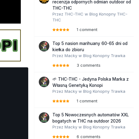
recenzja odpornych odmian outdoor od
THC-THC
Przez
THC-THC
w
Blog Konopny THC-
THC
1 comment
Top 5 nasion marihuany 60-65 dni od
kiełka do zbioru
Przez
Macky
w
Blog Konopny Trawka
3 comments
🌱 THC-THC - Jedyna Polska Marka z
Własną Genetyką Konopi
Przez
Macky
w
Blog Konopny Trawka
1 comment
Top 5 Nowoczesnych automatów XXL
bogatych w THC na outdoor 2026
Przez
Macky
w
Blog Konopny Trawka
6 comments