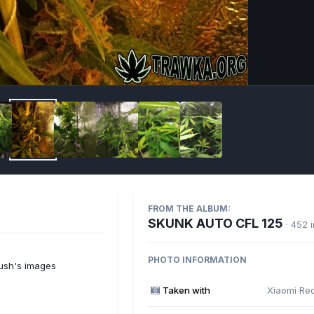
Imag
FROM THE ALBUM:
SKUNK AUTO CFL 125
· 452 
PHOTO INFORMATION
ush's images
Taken with
Xiaomi Re