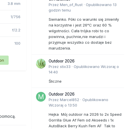
3.8 mm
Przez
Men_of_Rust
·
Opublikowano
13
godzin temu
1/756
Siemanko. Póki co warunki się zmieniły
na korzystne i jest 26°C oraz 60 %
f/2.2
wilgotności. Cała trójka robi to co
powinna, puchnie,nie marudzi i
przyjmuje wszystko co dostaje bez
100
marudzenia.
ion
Outdoor 2026
Przez
stix33
·
Opublikowano
Wczoraj o
14:40
Śliczne
Outdoor 2026
Przez
Marcel852
·
Opublikowano
Wczoraj o 13:50
Hejka Mój outdoor na 2026 to 2x Speed
 pomocą.
Gorrilla Glue Af Fem od Akseeds i 1x
AutoBlack Berry Kush Fem AF Tak to