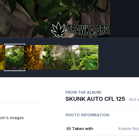
Imag
FROM THE ALBUM:
SKUNK AUTO CFL 125
· 452 
PHOTO INFORMATION
sh's images
Taken with
Xiaomi Re