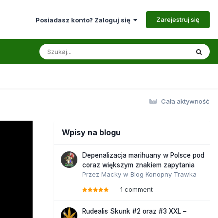
Zarejestruj się
Posiadasz konto? Zaloguj się
Cała aktywność
Wpisy na blogu
Depenalizacja marihuany w Polsce pod
coraz większym znakiem zapytania
Przez
Macky
w
Blog Konopny Trawka
1 comment
Rudealis Skunk #2 oraz #3 XXL –