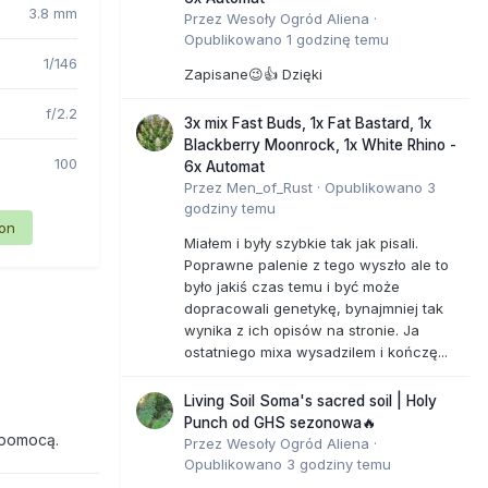
3.8 mm
Przez
Wesoły Ogród Aliena
·
Opublikowano
1 godzinę temu
1/146
Zapisane😉👍 Dzięki
f/2.2
3x mix Fast Buds, 1x Fat Bastard, 1x
Blackberry Moonrock, 1x White Rhino -
100
6x Automat
Przez
Men_of_Rust
·
Opublikowano
3
godziny temu
ion
Miałem i były szybkie tak jak pisali.
Poprawne palenie z tego wyszło ale to
było jakiś czas temu i być może
dopracowali genetykę, bynajmniej tak
wynika z ich opisów na stronie. Ja
ostatniego mixa wysadzilem i kończę...
Living Soil Soma's sacred soil | Holy
Punch od GHS sezonowa🔥
 pomocą.
Przez
Wesoły Ogród Aliena
·
Opublikowano
3 godziny temu