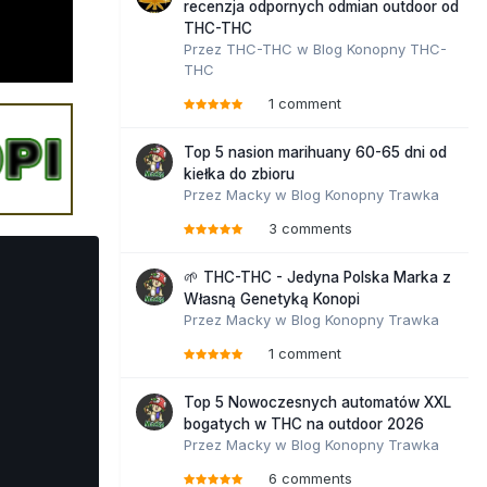
recenzja odpornych odmian outdoor od
THC-THC
Przez
THC-THC
w
Blog Konopny THC-
THC
1 comment
Top 5 nasion marihuany 60-65 dni od
kiełka do zbioru
Przez
Macky
w
Blog Konopny Trawka
3 comments
🌱 THC-THC - Jedyna Polska Marka z
Własną Genetyką Konopi
Przez
Macky
w
Blog Konopny Trawka
1 comment
Top 5 Nowoczesnych automatów XXL
bogatych w THC na outdoor 2026
Przez
Macky
w
Blog Konopny Trawka
6 comments