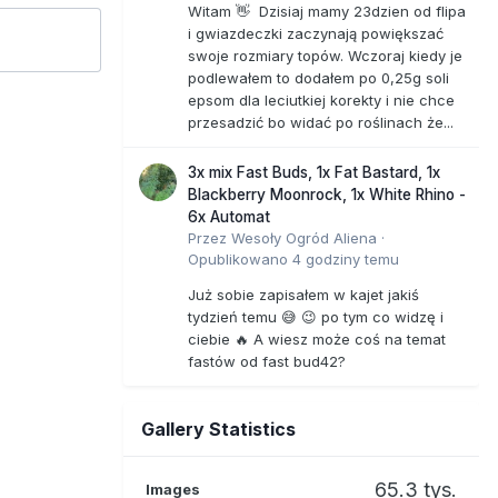
Witam 👋 Dzisiaj mamy 23dzien od flipa
i gwiazdeczki zaczynają powiększać
swoje rozmiary topów. Wczoraj kiedy je
podlewałem to dodałem po 0,25g soli
epsom dla leciutkiej korekty i nie chce
przesadzić bo widać po roślinach że...
3x mix Fast Buds, 1x Fat Bastard, 1x
Blackberry Moonrock, 1x White Rhino -
6x Automat
Przez
Wesoły Ogród Aliena
·
Opublikowano
4 godziny temu
Już sobie zapisałem w kajet jakiś
tydzień temu 😅 😉 po tym co widzę i
ciebie 🔥 A wiesz może coś na temat
fastów od fast bud42?
Gallery Statistics
65.3 tys.
Images