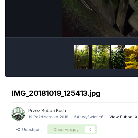
IMG_20181019_125413.jpg
Przez
Bubba Kush
19 Października 2018
641 wyświetleń
View Bubba Ku
Udostępnij
Obserwujący
0