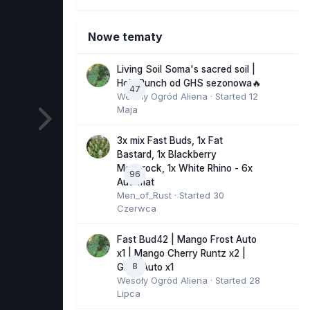
Nowe tematy
Living Soil Soma's sacred soil |
Holy Punch od GHS sezonowa🔥
47
Wesoły Ogród Aliena
· Started
12
Maja
3x mix Fast Buds, 1x Fat
Bastard, 1x Blackberry
Moonrock, 1x White Rhino - 6x
96
Automat
Men_of_Rust
· Started
30
Czerwca
Fast Bud42 | Mango Frost Auto
x1 | Mango Cherry Runtz x2 |
8
GMO Auto x1
Wesoły Ogród Aliena
· Started
28
Lipca