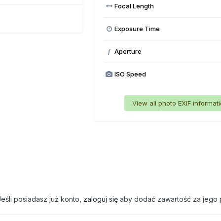
Focal Length
Exposure Time
Aperture
f
ISO Speed
View all photo EXIF informat
eśli posiadasz już konto,
zaloguj się
aby dodać zawartość za jego