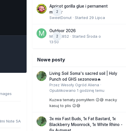
Apricot gorilla glue i pernament
2
marker
SweetDonut
· Started
29 Lipca
e Tools
Outdoor 2026
Marcel852
2
· Started
Środa o
13:50
Nowe posty
Living Soil Soma's sacred soil | Holy
Punch od GHS sezonowa🔥
Przez
Wesoły Ogród Aliena
·
Opublikowano
1 godzinę temu
images
Kuzwa tematy pomyliłem 😉😅 macky
kasuj to plis 😉😅
3x mix Fast Buds, 1x Fat Bastard, 1x
dmi Note 5A
Blackberry Moonrock, 1x White Rhino -
6x Automat