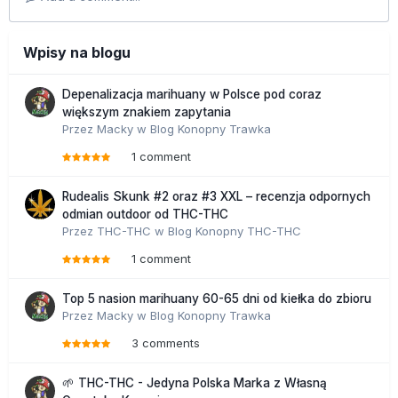
Wpisy na blogu
Depenalizacja marihuany w Polsce pod coraz
większym znakiem zapytania
Przez
Macky
w
Blog Konopny Trawka
1 comment
Rudealis Skunk #2 oraz #3 XXL – recenzja odpornych
odmian outdoor od THC-THC
Przez
THC-THC
w
Blog Konopny THC-THC
1 comment
Top 5 nasion marihuany 60-65 dni od kiełka do zbioru
Przez
Macky
w
Blog Konopny Trawka
3 comments
🌱 THC-THC - Jedyna Polska Marka z Własną