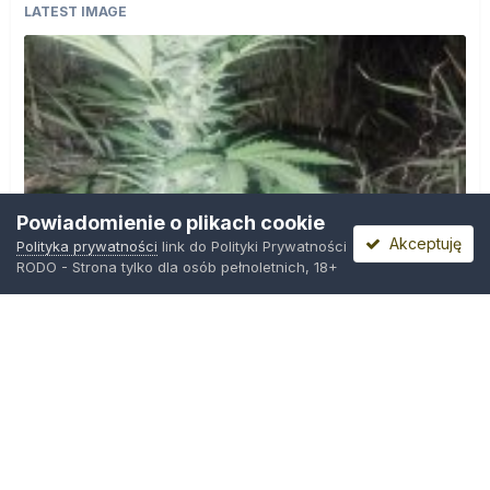
LATEST IMAGE
Powiadomienie o plikach cookie
Akceptuję
Polityka prywatności
link do Polityki Prywatności
RODO - Strona tylko dla osób pełnoletnich, 18+
IMG_20260804_221841.jpg
Przez
zielony_porucznik
,
Środa o 00:23
Polityka prywatności
Kontakt
Ciasteczka
Trawka.org
Powered by Invision Community