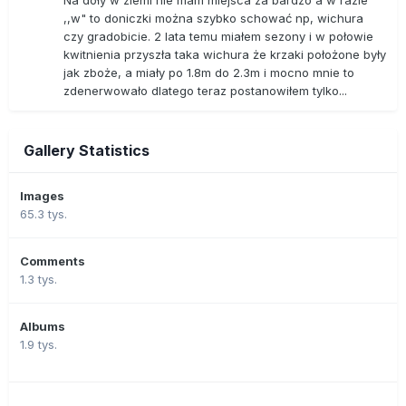
Na doły w ziemi nie mam miejsca za bardzo a w razie
,,w" to doniczki można szybko schować np, wichura
czy gradobicie. 2 lata temu miałem sezony i w połowie
kwitnienia przyszła taka wichura że krzaki położone były
jak zboże, a miały po 1.8m do 2.3m i mocno mnie to
zdenerwowało dlatego teraz postanowiłem tylko...
Gallery Statistics
Images
65.3 tys.
Comments
1.3 tys.
Albums
1.9 tys.