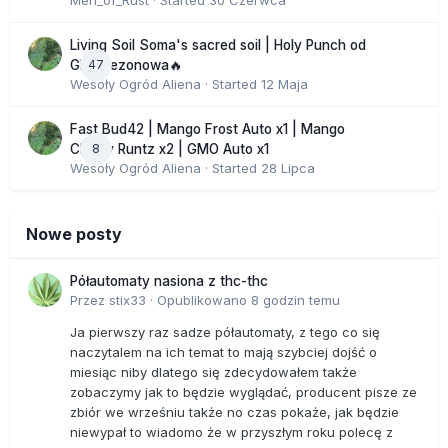
Men_of_Rust
· Started
30 Czerwca
Living Soil Soma's sacred soil | Holy Punch od
47
GHS sezonowa🔥
Wesoły Ogród Aliena
· Started
12 Maja
Fast Bud42 | Mango Frost Auto x1 | Mango
8
Cherry Runtz x2 | GMO Auto x1
Wesoły Ogród Aliena
· Started
28 Lipca
Nowe posty
Półautomaty nasiona z thc-thc
Przez
stix33
·
Opublikowano
8 godzin temu
Ja pierwszy raz sadze półautomaty, z tego co się
naczytalem na ich temat to mają szybciej dojść o
miesiąc niby dlatego się zdecydowałem także
zobaczymy jak to będzie wyglądać, producent pisze ze
zbiór we wrześniu także no czas pokaże, jak będzie
niewypał to wiadomo że w przyszłym roku polecę z