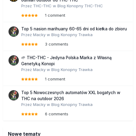
odmian outdoor od THC-THC
Przez
THC-THC
w
Blog Konopny THC-THC
1 comment
Top 5 nasion marihuany 60-65 dni od kiełka do zbioru
Przez
Macky
w
Blog Konopny Trawka
3 comments
🌱 THC-THC - Jedyna Polska Marka z Własną
Genetyką Konopi
Przez
Macky
w
Blog Konopny Trawka
1 comment
Top 5 Nowoczesnych automatów XXL bogatych w
THC na outdoor 2026
Przez
Macky
w
Blog Konopny Trawka
6 comments
Nowe tematy