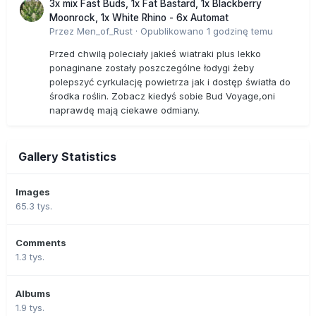
3x mix Fast Buds, 1x Fat Bastard, 1x Blackberry
Moonrock, 1x White Rhino - 6x Automat
Przez
Men_of_Rust
·
Opublikowano
1 godzinę temu
Przed chwilą poleciały jakieś wiatraki plus lekko
ponaginane zostały poszczególne łodygi żeby
polepszyć cyrkulację powietrza jak i dostęp światła do
środka roślin. Zobacz kiedyś sobie Bud Voyage,oni
naprawdę mają ciekawe odmiany.
Gallery Statistics
Images
65.3 tys.
Comments
1.3 tys.
Albums
1.9 tys.