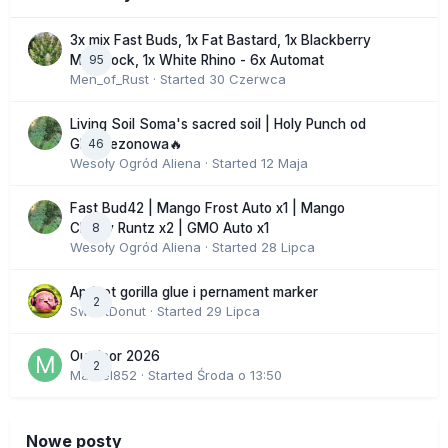
3x mix Fast Buds, 1x Fat Bastard, 1x Blackberry
95
Moonrock, 1x White Rhino - 6x Automat
Men_of_Rust
· Started
30 Czerwca
Living Soil Soma's sacred soil | Holy Punch od
46
GHS sezonowa🔥
Wesoły Ogród Aliena
· Started
12 Maja
Fast Bud42 | Mango Frost Auto x1 | Mango
8
Cherry Runtz x2 | GMO Auto x1
Wesoły Ogród Aliena
· Started
28 Lipca
Apricot gorilla glue i pernament marker
2
SweetDonut
· Started
29 Lipca
Outdoor 2026
2
Marcel852
· Started
Środa o 13:50
Nowe posty