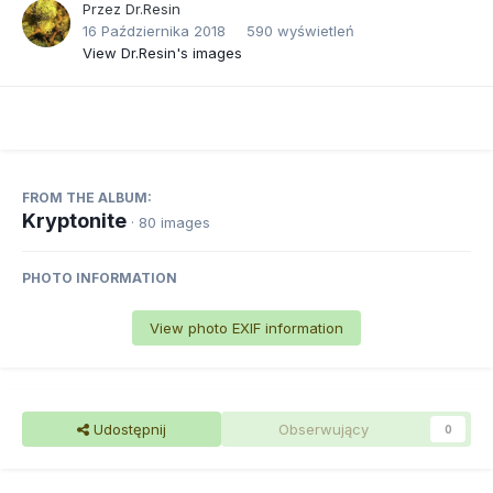
Przez
Dr.Resin
16 Października 2018
590 wyświetleń
View Dr.Resin's images
FROM THE ALBUM:
Kryptonite
· 80 images
PHOTO INFORMATION
View photo EXIF information
Udostępnij
Obserwujący
0