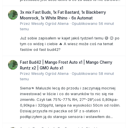
3x mix Fast Buds, 1x Fat Bastard, 1x Blackberry
Moonrock, 1x White Rhino - 6x Automat
Przez
Wesoły Ogród Aliena
·
Opublikowano
56 minut
temu
Już sobie zapisałem w kajet jakiś tydzień temu 😅 😉 po
tym co widzę i ciebie 🔥 A wiesz może coś na temat
fastów od fast bud42?
Fast Bud42 | Mango Frost Auto x1 | Mango Cherry
Runtz x2 | GMO Auto x1
Przez
Wesoły Ogród Aliena
·
Opublikowano
58 minut
temu
Siema👊 Maluszki lecą do przodu i zaczynają mocniej
inwestować w liście i co do warunków to nic się nie
zmieniło. Czyli tak 75%-77% RH, 27°-28°,coś 0,80kpa-
0,90kpa i 320ppfd, lampa na wysokości 50cm od roślin.
Dzisiaj przyszła mi paczka od SF z s-station i
podłączyłem ją do starego sensora i wstawiłem do...