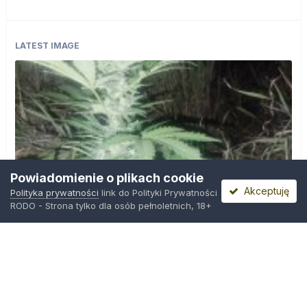
LATEST IMAGE
Powiadomienie o plikach cookie
Akceptuję
Polityka prywatności
link do Polityki Prywatności
RODO - Strona tylko dla osób pełnoletnich, 18+
IMG_20260804_221841.jpg
Przez
zielony_porucznik
,
Środa o 00:23
Polityka prywatności
Kontakt
Ciasteczka