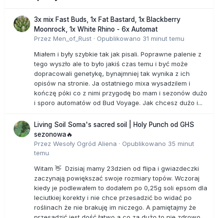
3x mix Fast Buds, 1x Fat Bastard, 1x Blackberry
Moonrock, 1x White Rhino - 6x Automat
Przez
Men_of_Rust
·
Opublikowano
31 minut temu
Miałem i były szybkie tak jak pisali. Poprawne palenie z
tego wyszło ale to było jakiś czas temu i być może
dopracowali genetykę, bynajmniej tak wynika z ich
opisów na stronie. Ja ostatniego mixa wysadzilem i
kończę póki co z nimi przygodę bo mam i sezonów dużo
i sporo automatów od Bud Voyage. Jak chcesz dużo i...
Living Soil Soma's sacred soil | Holy Punch od GHS
sezonowa🔥
Przez
Wesoły Ogród Aliena
·
Opublikowano
35 minut
temu
Witam 👋 Dzisiaj mamy 23dzien od flipa i gwiazdeczki
zaczynają powiększać swoje rozmiary topów. Wczoraj
kiedy je podlewałem to dodałem po 0,25g soli epsom dla
leciutkiej korekty i nie chce przesadzić bo widać po
roślinach że nie brakuję im niczego. A pamiętajmy że
przesadzić jest dość łatwo a co za dużo to nie zdrowo...