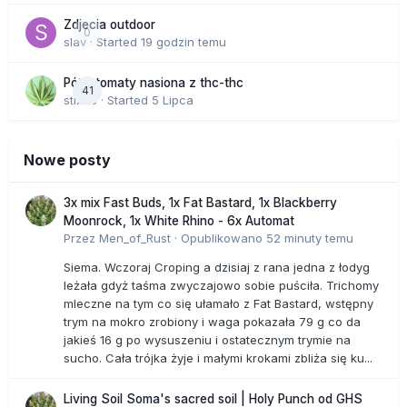
Zdjecia outdoor
0
slav
· Started
19 godzin temu
Półautomaty nasiona z thc-thc
41
stix33
· Started
5 Lipca
Nowe posty
3x mix Fast Buds, 1x Fat Bastard, 1x Blackberry
Moonrock, 1x White Rhino - 6x Automat
Przez
Men_of_Rust
·
Opublikowano
52 minuty temu
Siema. Wczoraj Croping a dzisiaj z rana jedna z łodyg
leżała gdyż taśma zwyczajowo sobie puściła. Trichomy
mleczne na tym co się ułamało z Fat Bastard, wstępny
trym na mokro zrobiony i waga pokazała 79 g co da
jakieś 16 g po wysuszeniu i ostatecznym trymie na
sucho. Cała trójka żyje i małymi krokami zbliża się ku...
Living Soil Soma's sacred soil | Holy Punch od GHS