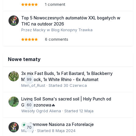
1 comment
Top 5 Nowoczesnych automatów XXL bogatych w
THC na outdoor 2026
Przez
Macky
w
Blog Konopny Trawka
6 comments
Nowe tematy
3x mix Fast Buds, 1x Fat Bastard, 1x Blackberry
99
Moonrock, 1x White Rhino - 6x Automat
Men_of_Rust
· Started
30 Czerwca
Living Soil Soma's sacred soil | Holy Punch od
60
GHS sezonowa🔥
Wesoły Ogród Aliena
· Started
12 Maja
Darmowe Nasiona za Fotorelacje
70
Macky
· Started
8 Maja 2024