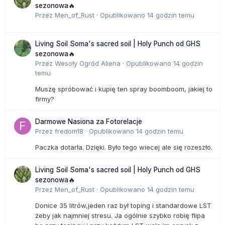
sezonowa🔥
Przez
Men_of_Rust
·
Opublikowano
14 godzin temu
Living Soil Soma's sacred soil | Holy Punch od GHS
sezonowa🔥
Przez
Wesoły Ogród Aliena
·
Opublikowano
14 godzin
temu
Muszę spróbować i kupię ten spray boomboom, jakiej to
firmy?
Darmowe Nasiona za Fotorelacje
Przez
fredom18
·
Opublikowano
14 godzin temu
Paczka dotarła. Dzięki. Było tego wiecej ale się rozeszło.
Living Soil Soma's sacred soil | Holy Punch od GHS
sezonowa🔥
Przez
Men_of_Rust
·
Opublikowano
14 godzin temu
Donice 35 litrów,jeden raz był toping i standardowe LST
żeby jak najmniej stresu. Ja ogólnie szybko robię flipa