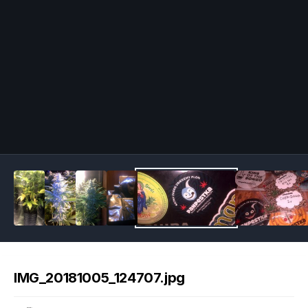
Image Tools
IMG_20181005_124707.jpg