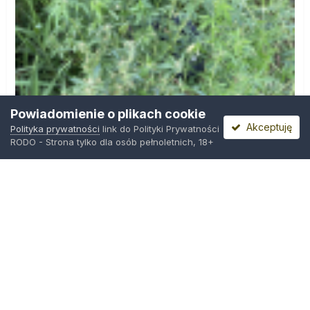
Powiadomienie o plikach cookie
Akceptuję
Polityka prywatności
link do Polityki Prywatności
RODO - Strona tylko dla osób pełnoletnich, 18+
IMG_0599.png
Przez
Osiedlowy Geniusz
,
12 godzin temu
Polityka prywatności
Kontakt
Ciasteczka
Trawka.org
Powered by Invision Community