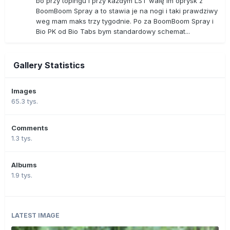
bo przy topingu i przy każdym LST walę im oprysk z
BoomBoom Spray a to stawia je na nogi i taki prawdziwy
weg mam maks trzy tygodnie. Po za BoomBoom Spray i
Bio PK od Bio Tabs bym standardowy schemat...
Gallery Statistics
Images
65.3 tys.
Comments
1.3 tys.
Albums
1.9 tys.
LATEST IMAGE