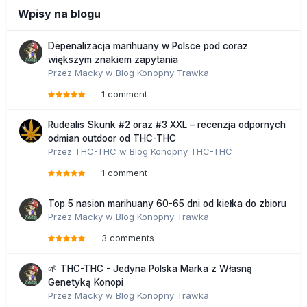
Wpisy na blogu
Depenalizacja marihuany w Polsce pod coraz
większym znakiem zapytania
Przez
Macky
w
Blog Konopny Trawka
1 comment
Rudealis Skunk #2 oraz #3 XXL – recenzja odpornych
odmian outdoor od THC-THC
Przez
THC-THC
w
Blog Konopny THC-THC
1 comment
Top 5 nasion marihuany 60-65 dni od kiełka do zbioru
Przez
Macky
w
Blog Konopny Trawka
3 comments
🌱 THC-THC - Jedyna Polska Marka z Własną
Genetyką Konopi
Przez
Macky
w
Blog Konopny Trawka