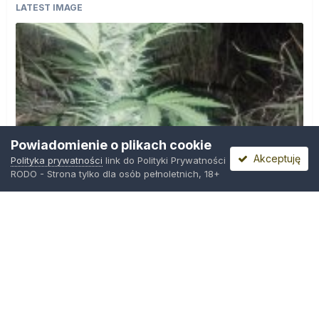
LATEST IMAGE
Powiadomienie o plikach cookie
Akceptuję
Polityka prywatności
link do Polityki Prywatności
RODO - Strona tylko dla osób pełnoletnich, 18+
IMG_20260804_221841.jpg
Przez
zielony_porucznik
,
Środa o 00:23
Polityka prywatności
Kontakt
Ciasteczka
Trawka.org
Powered by Invision Community