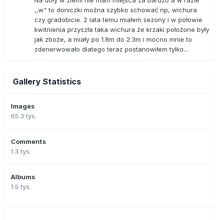
Na doły w ziemi nie mam miejsca za bardzo a w razie
,,w" to doniczki można szybko schować np, wichura
czy gradobicie. 2 lata temu miałem sezony i w połowie
kwitnienia przyszła taka wichura że krzaki położone były
jak zboże, a miały po 1.8m do 2.3m i mocno mnie to
zdenerwowało dlatego teraz postanowiłem tylko...
Gallery Statistics
Images
65.3 tys.
Comments
1.3 tys.
Albums
1.9 tys.