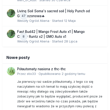
Men_of_Rust
· Started
30 Czerwca
Living Soil Soma's sacred soil | Holy Punch od
47
GHS sezonowa🔥
Wesoły Ogród Aliena
· Started
12 Maja
Fast Bud42 | Mango Frost Auto x1 | Mango
8
Cherry Runtz x2 | GMO Auto x1
Wesoły Ogród Aliena
· Started
28 Lipca
Nowe posty
Półautomaty nasiona z thc-thc
Przez
stix33
·
Opublikowano
2 godziny temu
Ja pierwszy raz sadze półautomaty, z tego co się
naczytalem na ich temat to mają szybciej dojść o
miesiąc niby dlatego się zdecydowałem także
zobaczymy jak to będzie wyglądać, producent pisze ze
zbiór we wrześniu także no czas pokaże, jak będzie
niewypał to wiadomo że w przyszłym roku polecę z