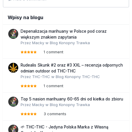
Wpisy na blogu
Depenalizacja marihuany w Polsce pod coraz
większym znakiem zapytania
Przez
Macky
w
Blog Konopny Trawka
1 comment
Rudealis Skunk #2 oraz #3 XXL – recenzja odpornych
odmian outdoor od THC-THC
Przez
THC-THC
w
Blog Konopny THC-THC
1 comment
Top 5 nasion marihuany 60-65 dni od kiełka do zbioru
Przez
Macky
w
Blog Konopny Trawka
3 comments
🌱 THC-THC - Jedyna Polska Marka z Własną