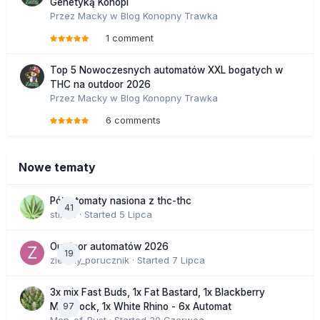
Genetyką Konopi
Przez
Macky
w
Blog Konopny Trawka
1 comment
Top 5 Nowoczesnych automatów XXL bogatych w
THC na outdoor 2026
Przez
Macky
w
Blog Konopny Trawka
6 comments
Nowe tematy
Półautomaty nasiona z thc-thc
41
stix33
· Started
5 Lipca
Outdoor automatów 2026
19
zielony_porucznik
· Started
7 Lipca
3x mix Fast Buds, 1x Fat Bastard, 1x Blackberry
97
Moonrock, 1x White Rhino - 6x Automat