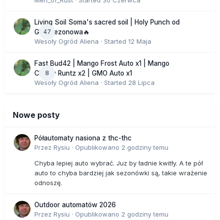
Men_of_Rust
· Started
30 Czerwca
Living Soil Soma's sacred soil | Holy Punch od
47
GHS sezonowa🔥
Wesoły Ogród Aliena
· Started
12 Maja
Fast Bud42 | Mango Frost Auto x1 | Mango
8
Cherry Runtz x2 | GMO Auto x1
Wesoły Ogród Aliena
· Started
28 Lipca
Nowe posty
Półautomaty nasiona z thc-thc
Przez
Rysiu
·
Opublikowano
2 godziny temu
Chyba lepiej auto wybrać. Juz by ładnie kwitły. A te pół
auto to chyba bardziej jak sezonówki są, takie wrażenie
odnoszę.
Outdoor automatów 2026
Przez
Rysiu
·
Opublikowano
2 godziny temu