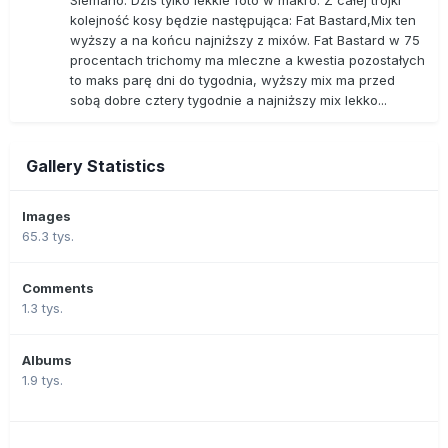
Siemano. Dziś tylko lekkie foto w makro. Z całej trójki
kolejność kosy będzie następująca: Fat Bastard,Mix ten
wyższy a na końcu najniższy z mixów. Fat Bastard w 75
procentach trichomy ma mleczne a kwestia pozostałych
to maks parę dni do tygodnia, wyższy mix ma przed
sobą dobre cztery tygodnie a najniższy mix lekko...
Gallery Statistics
Images
65.3 tys.
Comments
1.3 tys.
Albums
1.9 tys.