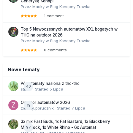
Genetyką Konopi
Przez
Macky
w
Blog Konopny Trawka
1 comment
Top 5 Nowoczesnych automatów XXL bogatych w
THC na outdoor 2026
Przez
Macky
w
Blog Konopny Trawka
6 comments
Nowe tematy
Półautomaty nasiona z thc-thc
40
stix33
· Started
5 Lipca
Outdoor automatów 2026
19
zielony_porucznik
· Started
7 Lipca
3x mix Fast Buds, 1x Fat Bastard, 1x Blackberry
97
Moonrock, 1x White Rhino - 6x Automat