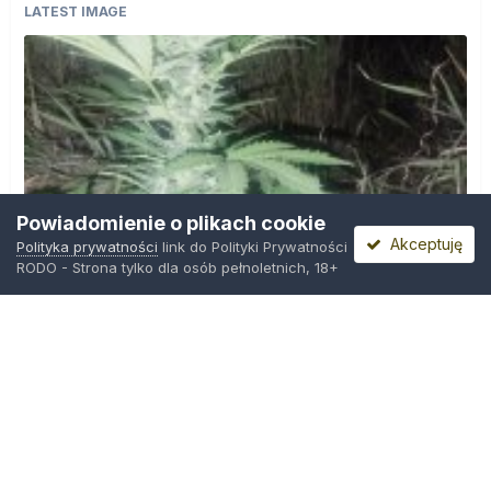
LATEST IMAGE
Powiadomienie o plikach cookie
Akceptuję
Polityka prywatności
link do Polityki Prywatności
RODO - Strona tylko dla osób pełnoletnich, 18+
IMG_20260804_221841.jpg
Przez
zielony_porucznik
,
Środa o 00:23
Polityka prywatności
Kontakt
Ciasteczka
Trawka.org
Powered by Invision Community