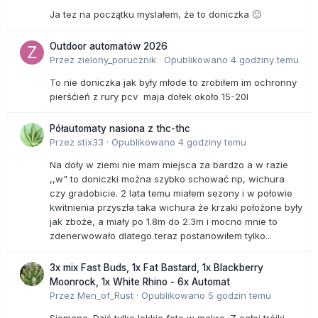
Ja tez na początku myslałem, że to doniczka 🙂
Outdoor automatów 2026
Przez
zielony_porucznik
·
Opublikowano
4 godziny temu
To nie doniczka jak były młode to zrobiłem im ochronny
pierśćień z rury pcv maja dołek około 15-20l
Półautomaty nasiona z thc-thc
Przez
stix33
·
Opublikowano
4 godziny temu
Na doły w ziemi nie mam miejsca za bardzo a w razie
,,w" to doniczki można szybko schować np, wichura
czy gradobicie. 2 lata temu miałem sezony i w połowie
kwitnienia przyszła taka wichura że krzaki położone były
jak zboże, a miały po 1.8m do 2.3m i mocno mnie to
zdenerwowało dlatego teraz postanowiłem tylko...
3x mix Fast Buds, 1x Fat Bastard, 1x Blackberry
Moonrock, 1x White Rhino - 6x Automat
Przez
Men_of_Rust
·
Opublikowano
5 godzin temu