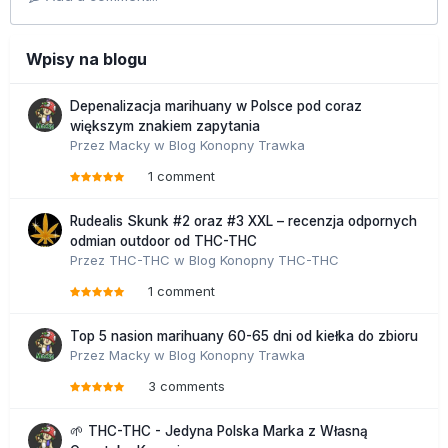
Wpisy na blogu
Depenalizacja marihuany w Polsce pod coraz
większym znakiem zapytania
Przez
Macky
w
Blog Konopny Trawka
1 comment
Rudealis Skunk #2 oraz #3 XXL – recenzja odpornych
odmian outdoor od THC-THC
Przez
THC-THC
w
Blog Konopny THC-THC
1 comment
Top 5 nasion marihuany 60-65 dni od kiełka do zbioru
Przez
Macky
w
Blog Konopny Trawka
3 comments
🌱 THC-THC - Jedyna Polska Marka z Własną