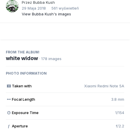
Przez
Bubba Kush
29 Maja 2018
561 wyświetleń
View Bubba Kush's images
FROM THE ALBUM:
white widow
· 178 images
PHOTO INFORMATION
Taken with
Xiaomi Redmi Note 5A
Focal Length
3.8 mm
Exposure Time
1/154
Aperture
f/2.2
f