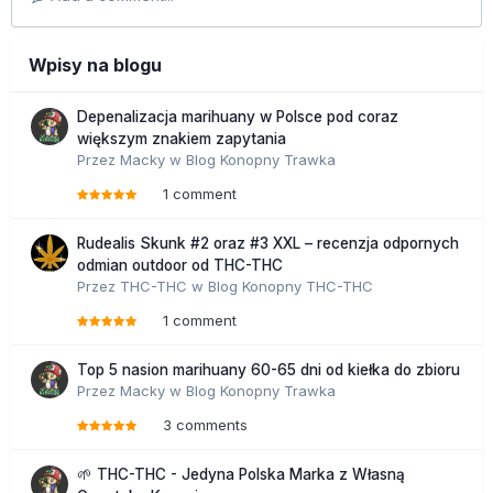
Wpisy na blogu
Depenalizacja marihuany w Polsce pod coraz
większym znakiem zapytania
Przez
Macky
w
Blog Konopny Trawka
1 comment
Rudealis Skunk #2 oraz #3 XXL – recenzja odpornych
odmian outdoor od THC-THC
Przez
THC-THC
w
Blog Konopny THC-THC
1 comment
Top 5 nasion marihuany 60-65 dni od kiełka do zbioru
Przez
Macky
w
Blog Konopny Trawka
3 comments
🌱 THC-THC - Jedyna Polska Marka z Własną