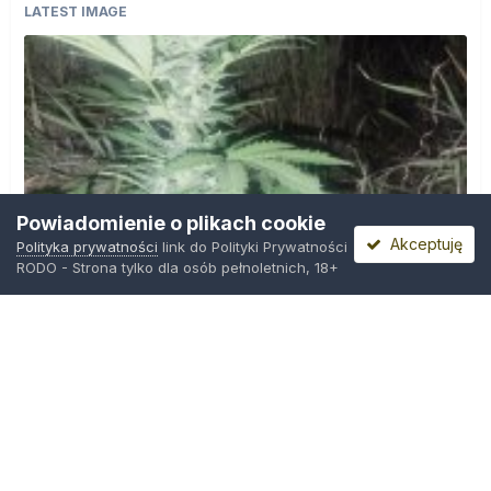
LATEST IMAGE
Powiadomienie o plikach cookie
Akceptuję
Polityka prywatności
link do Polityki Prywatności
RODO - Strona tylko dla osób pełnoletnich, 18+
IMG_20260804_221841.jpg
Przez
zielony_porucznik
,
Środa o 00:23
Polityka prywatności
Kontakt
Ciasteczka
Trawka.org
Powered by Invision Community