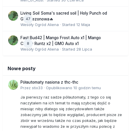
Men_of_Rust
· Started
30 Czerwca
Living Soil Soma's sacred soil | Holy Punch od
47
GHS sezonowa🔥
Wesoły Ogród Aliena
· Started
12 Maja
Fast Bud42 | Mango Frost Auto x1 | Mango
8
Cherry Runtz x2 | GMO Auto x1
Wesoły Ogród Aliena
· Started
28 Lipca
Nowe posty
Półautomaty nasiona z thc-thc
Przez
stix33
·
Opublikowano
10 godzin temu
Ja pierwszy raz sadze półautomaty, z tego co się
naczytalem na ich temat to mają szybciej dojść o
miesiąc niby dlatego się zdecydowałem także
zobaczymy jak to będzie wyglądać, producent pisze ze
zbiór we wrześniu także no czas pokaże, jak będzie
niewypał to wiadomo że w przyszłym roku polecę z