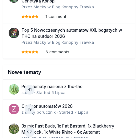
Genetyką Konopi
Przez
Macky
w
Blog Konopny Trawka
1 comment
Top 5 Nowoczesnych automatów XXL bogatych w
THC na outdoor 2026
Przez
Macky
w
Blog Konopny Trawka
6 comments
Nowe tematy
Półautomaty nasiona z thc-thc
41
stix33
· Started
5 Lipca
Outdoor automatów 2026
19
zielony_porucznik
· Started
7 Lipca
3x mix Fast Buds, 1x Fat Bastard, 1x Blackberry
97
Moonrock, 1x White Rhino - 6x Automat