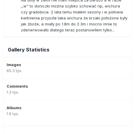
Na doły w ziemi nie mam miejsca za bardzo a w razie
,,w" to doniczki można szybko schować np, wichura
czy gradobicie. 2 lata temu miałem sezony i w połowie
kwitnienia przyszła taka wichura że krzaki położone były
jak zboże, a miały po 1.8m do 2.3m i mocno mnie to
zdenerwowało dlatego teraz postanowiłem tylko...
Gallery Statistics
Images
65.3 tys.
Comments
1.3 tys.
Albums
1.9 tys.