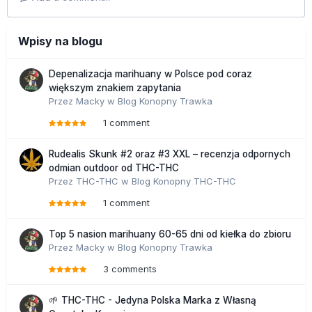
Wpisy na blogu
Depenalizacja marihuany w Polsce pod coraz
większym znakiem zapytania
Przez
Macky
w
Blog Konopny Trawka
1 comment
Rudealis Skunk #2 oraz #3 XXL – recenzja odpornych
odmian outdoor od THC-THC
Przez
THC-THC
w
Blog Konopny THC-THC
1 comment
Top 5 nasion marihuany 60-65 dni od kiełka do zbioru
Przez
Macky
w
Blog Konopny Trawka
3 comments
🌱 THC-THC - Jedyna Polska Marka z Własną