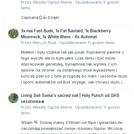
Przez
Wesoły Ogród Aliena
·
Opublikowano
9 godzin
temu
Zapisane😉👍 Dzięki
3x mix Fast Buds, 1x Fat Bastard, 1x Blackberry
Moonrock, 1x White Rhino - 6x Automat
Przez
Men_of_Rust
·
Opublikowano
11 godzin temu
Miałem i były szybkie tak jak pisali. Poprawne palenie z
tego wyszło ale to było jakiś czas temu i być może
dopracowali genetykę, bynajmniej tak wynika z ich
opisów na stronie. Ja ostatniego mixa wysadzilem i
kończę póki co z nimi przygodę bo mam i sezonów dużo
i sporo automatów od Bud Voyage. Jak chcesz dużo i...
Living Soil Soma's sacred soil | Holy Punch od GHS
sezonowa🔥
Przez
Wesoły Ogród Aliena
·
Opublikowano
11 godzin
temu
Witam 👋 Dzisiaj mamy 23dzien od flipa i gwiazdeczki
zaczynają powiększać swoje rozmiary topów. Wczoraj