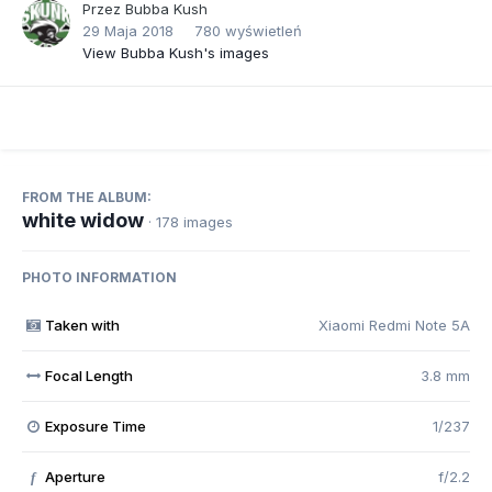
Przez
Bubba Kush
29 Maja 2018
780 wyświetleń
View Bubba Kush's images
FROM THE ALBUM:
white widow
· 178 images
PHOTO INFORMATION
Taken with
Xiaomi Redmi Note 5A
Focal Length
3.8 mm
Exposure Time
1/237
Aperture
f/2.2
f