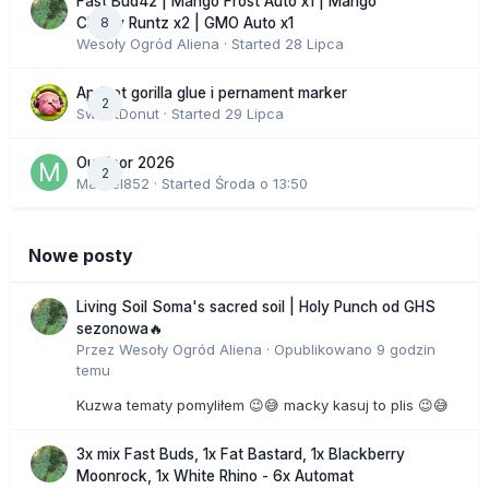
Fast Bud42 | Mango Frost Auto x1 | Mango
8
Cherry Runtz x2 | GMO Auto x1
Wesoły Ogród Aliena
· Started
28 Lipca
Apricot gorilla glue i pernament marker
2
SweetDonut
· Started
29 Lipca
Outdoor 2026
2
Marcel852
· Started
Środa o 13:50
Nowe posty
Living Soil Soma's sacred soil | Holy Punch od GHS
sezonowa🔥
Przez
Wesoły Ogród Aliena
·
Opublikowano
9 godzin
temu
Kuzwa tematy pomyliłem 😉😅 macky kasuj to plis 😉😅
3x mix Fast Buds, 1x Fat Bastard, 1x Blackberry
Moonrock, 1x White Rhino - 6x Automat