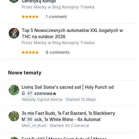
Genetyką Konopi
Przez
Macky
w
Blog Konopny Trawka
1 comment
Top 5 Nowoczesnych automatów XXL bogatych w
THC na outdoor 2026
Przez
Macky
w
Blog Konopny Trawka
6 comments
Nowe tematy
Living Soil Soma's sacred soil | Holy Punch od
47
GHS sezonowa🔥
Wesoły Ogród Aliena
· Started
12 Maja
3x mix Fast Buds, 1x Fat Bastard, 1x Blackberry
96
Moonrock, 1x White Rhino - 6x Automat
Men_of_Rust
· Started
30 Czerwca