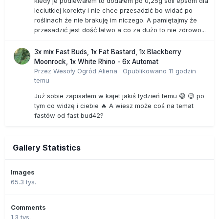
kiedy je podlewałem to dodałem po 0,25g soli epsom dla
leciutkiej korekty i nie chce przesadzić bo widać po
roślinach że nie brakuję im niczego. A pamiętajmy że
przesadzić jest dość łatwo a co za dużo to nie zdrowo...
3x mix Fast Buds, 1x Fat Bastard, 1x Blackberry
Moonrock, 1x White Rhino - 6x Automat
Przez
Wesoły Ogród Aliena
·
Opublikowano
11 godzin
temu
Już sobie zapisałem w kajet jakiś tydzień temu 😅 😉 po
tym co widzę i ciebie 🔥 A wiesz może coś na temat
fastów od fast bud42?
Gallery Statistics
Images
65.3 tys.
Comments
1.3 tys.