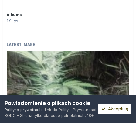
Albums
1.9 tys.
LATEST IMAGE
Powiadomienie o plikach cookie
Akceptuję
Polityka prywatności
link do Polityki Prywatności
RODO - Strona tylko dla osób pełnoletnich, 18+
IMG_20260804_221841.jpg