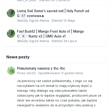
Men_of_Rust
· Started
30 Czerwca
Living Soil Soma's sacred soil | Holy Punch od
47
GHS sezonowa🔥
Wesoły Ogród Aliena
· Started
12 Maja
Fast Bud42 | Mango Frost Auto x1 | Mango
8
Cherry Runtz x2 | GMO Auto x1
Wesoły Ogród Aliena
· Started
28 Lipca
Nowe posty
Półautomaty nasiona z thc-thc
Przez
stix33
·
Opublikowano
11 godzin temu
Ja pierwszy raz sadze półautomaty, z tego co się
naczytalem na ich temat to mają szybciej dojść o
miesiąc niby dlatego się zdecydowałem także
zobaczymy jak to będzie wyglądać, producent pisze ze
zbiór we wrześniu także no czas pokaże, jak będzie
niewypał to wiadomo że w przyszłym roku polecę z