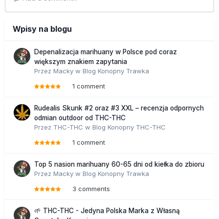
Wpisy na blogu
Depenalizacja marihuany w Polsce pod coraz
większym znakiem zapytania
Przez
Macky
w
Blog Konopny Trawka
1 comment
Rudealis Skunk #2 oraz #3 XXL – recenzja odpornych
odmian outdoor od THC-THC
Przez
THC-THC
w
Blog Konopny THC-THC
1 comment
Top 5 nasion marihuany 60-65 dni od kiełka do zbioru
Przez
Macky
w
Blog Konopny Trawka
3 comments
🌱 THC-THC - Jedyna Polska Marka z Własną