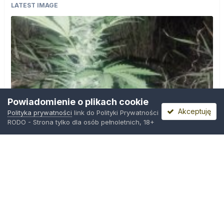
LATEST IMAGE
Powiadomienie o plikach cookie
Akceptuję
Polityka prywatności
link do Polityki Prywatności
RODO - Strona tylko dla osób pełnoletnich, 18+
IMG_20260804_221841.jpg
Przez
zielony_porucznik
,
Środa o 00:23
Polityka prywatności
Kontakt
Ciasteczka
Trawka.org
Powered by Invision Community