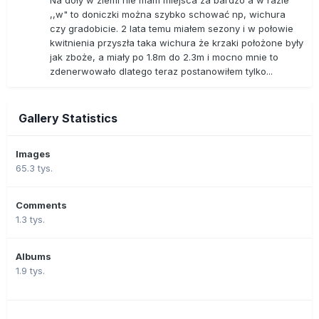
Na doły w ziemi nie mam miejsca za bardzo a w razie
,,w" to doniczki można szybko schować np, wichura
czy gradobicie. 2 lata temu miałem sezony i w połowie
kwitnienia przyszła taka wichura że krzaki położone były
jak zboże, a miały po 1.8m do 2.3m i mocno mnie to
zdenerwowało dlatego teraz postanowiłem tylko...
Gallery Statistics
Images
65.3 tys.
Comments
1.3 tys.
Albums
1.9 tys.