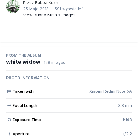
Przez
Bubba Kush
25 Maja 2018
591 wyświetleń
View Bubba Kush's images
FROM THE ALBUM:
white widow
· 178 images
PHOTO INFORMATION
Taken with
Xiaomi Redmi Note 5A
Focal Length
3.8 mm
Exposure Time
1/168
Aperture
f/2.2
f