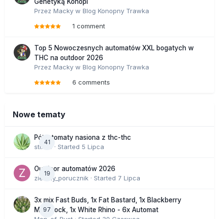
Genetyką Konopi
Przez
Macky
w
Blog Konopny Trawka
1 comment
Top 5 Nowoczesnych automatów XXL bogatych w
THC na outdoor 2026
Przez
Macky
w
Blog Konopny Trawka
6 comments
Nowe tematy
Półautomaty nasiona z thc-thc
41
stix33
· Started
5 Lipca
Outdoor automatów 2026
19
zielony_porucznik
· Started
7 Lipca
3x mix Fast Buds, 1x Fat Bastard, 1x Blackberry
97
Moonrock, 1x White Rhino - 6x Automat