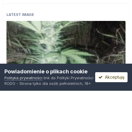
LATEST IMAGE
Powiadomienie o plikach cookie
Akceptuję
Polityka prywatności
link do Polityki Prywatności
RODO - Strona tylko dla osób pełnoletnich, 18+
IMG_20260804_221841.jpg
Przez
zielony_porucznik
,
Środa o 00:23
Polityka prywatności
Kontakt
Ciasteczka
Trawka.org