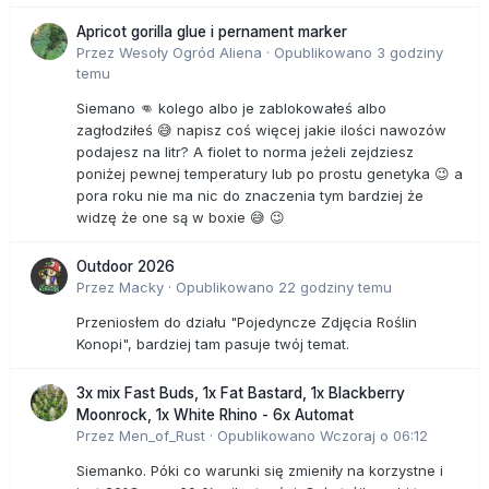
Apricot gorilla glue i pernament marker
Przez
Wesoły Ogród Aliena
·
Opublikowano
3 godziny
temu
Siemano 👊 kolego albo je zablokowałeś albo
zagłodziłeś 😅 napisz coś więcej jakie ilości nawozów
podajesz na litr? A fiolet to norma jeżeli zejdziesz
poniżej pewnej temperatury lub po prostu genetyka 😉 a
pora roku nie ma nic do znaczenia tym bardziej że
widzę że one są w boxie 😅 😉
Outdoor 2026
Przez
Macky
·
Opublikowano
22 godziny temu
Przeniosłem do działu "Pojedyncze Zdjęcia Roślin
Konopi", bardziej tam pasuje twój temat.
3x mix Fast Buds, 1x Fat Bastard, 1x Blackberry
Moonrock, 1x White Rhino - 6x Automat
Przez
Men_of_Rust
·
Opublikowano
Wczoraj o 06:12
Siemanko. Póki co warunki się zmieniły na korzystne i