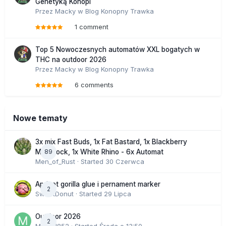
Genetyką Konopi
Przez
Macky
w
Blog Konopny Trawka
1 comment
Top 5 Nowoczesnych automatów XXL bogatych w
THC na outdoor 2026
Przez
Macky
w
Blog Konopny Trawka
6 comments
Nowe tematy
3x mix Fast Buds, 1x Fat Bastard, 1x Blackberry
89
Moonrock, 1x White Rhino - 6x Automat
Men_of_Rust
· Started
30 Czerwca
Apricot gorilla glue i pernament marker
2
SweetDonut
· Started
29 Lipca
Outdoor 2026
2