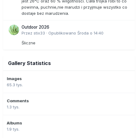
jest 26°C oraz 60 % wilgotności. Cała trójka robi to co
powinna, puchnie,nie marudzi i przyjmuje wszystko co
dostaje bez marudzenia.
Outdoor 2026
Przez
stix33
·
Opublikowano
Środa o 14:40
Śliczne
Gallery Statistics
Images
65.3 tys.
Comments
1.3 tys.
Albums
1.9 tys.