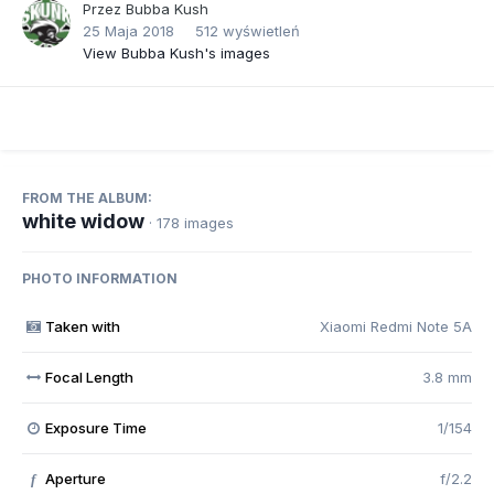
Przez
Bubba Kush
25 Maja 2018
512 wyświetleń
View Bubba Kush's images
FROM THE ALBUM:
white widow
· 178 images
PHOTO INFORMATION
Taken with
Xiaomi Redmi Note 5A
Focal Length
3.8 mm
Exposure Time
1/154
Aperture
f/2.2
f