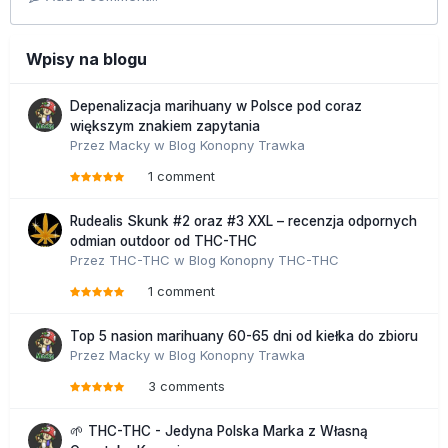
Wpisy na blogu
Depenalizacja marihuany w Polsce pod coraz
większym znakiem zapytania
Przez
Macky
w
Blog Konopny Trawka
1 comment
Rudealis Skunk #2 oraz #3 XXL – recenzja odpornych
odmian outdoor od THC-THC
Przez
THC-THC
w
Blog Konopny THC-THC
1 comment
Top 5 nasion marihuany 60-65 dni od kiełka do zbioru
Przez
Macky
w
Blog Konopny Trawka
3 comments
🌱 THC-THC - Jedyna Polska Marka z Własną