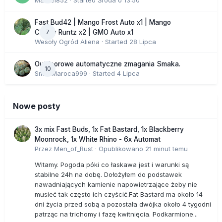
Marcel852
· Started
Środa o 13:50
Fast Bud42 | Mango Frost Auto x1 | Mango
7
Cherry Runtz x2 | GMO Auto x1
Wesoły Ogród Aliena
· Started
28 Lipca
Outdoorowe automatyczne zmagania Smaka.
10
SmakMaroca999
· Started
4 Lipca
Nowe posty
3x mix Fast Buds, 1x Fat Bastard, 1x Blackberry
Moonrock, 1x White Rhino - 6x Automat
Przez
Men_of_Rust
·
Opublikowano
21 minut temu
Witamy. Pogoda póki co łaskawa jest i warunki są
stabilne 24h na dobę. Dołożyłem do podstawek
nawadniających kamienie napowietrzające żeby nie
musieć tak często ich czyścić.Fat Bastard ma około 14
dni życia przed sobą a pozostała dwójka około 4 tygodni
patrząc na trichomy i fazę kwitnięcia. Podkarmione...