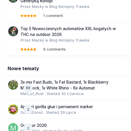
Genetyką Konopi
Przez
Macky
w
Blog Konopny Trawka
1 comment
Top 5 Nowoczesnych automatów XXL bogatych w
THC na outdoor 2026
Przez
Macky
w
Blog Konopny Trawka
6 comments
Nowe tematy
3x mix Fast Buds, 1x Fat Bastard, 1x Blackberry
89
Moonrock, 1x White Rhino - 6x Automat
Men_of_Rust
· Started
30 Czerwca
Apricot gorilla glue i pernament marker
2
SweetDonut
· Started
29 Lipca
Outdoor 2026
2