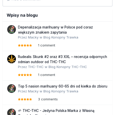
Wpisy na blogu
Depenalizacja marihuany w Polsce pod coraz
większym znakiem zapytania
Przez
Macky
w
Blog Konopny Trawka
1 comment
Rudealis Skunk #2 oraz #3 XXL – recenzja odpornych
odmian outdoor od THC-THC
Przez
THC-THC
w
Blog Konopny THC-THC
1 comment
Top 5 nasion marihuany 60-65 dni od kiełka do zbioru
Przez
Macky
w
Blog Konopny Trawka
3 comments
🌱 THC-THC - Jedyna Polska Marka z Własną