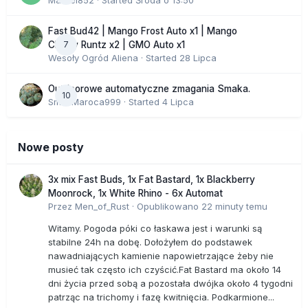
Marcel852
· Started
Środa o 13:50
Fast Bud42 | Mango Frost Auto x1 | Mango
7
Cherry Runtz x2 | GMO Auto x1
Wesoły Ogród Aliena
· Started
28 Lipca
Outdoorowe automatyczne zmagania Smaka.
10
SmakMaroca999
· Started
4 Lipca
Nowe posty
3x mix Fast Buds, 1x Fat Bastard, 1x Blackberry
Moonrock, 1x White Rhino - 6x Automat
Przez
Men_of_Rust
·
Opublikowano
22 minuty temu
Witamy. Pogoda póki co łaskawa jest i warunki są
stabilne 24h na dobę. Dołożyłem do podstawek
nawadniających kamienie napowietrzające żeby nie
musieć tak często ich czyścić.Fat Bastard ma około 14
dni życia przed sobą a pozostała dwójka około 4 tygodni
patrząc na trichomy i fazę kwitnięcia. Podkarmione...