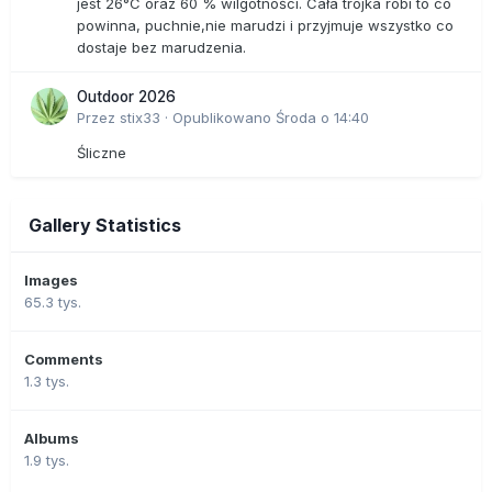
jest 26°C oraz 60 % wilgotności. Cała trójka robi to co
powinna, puchnie,nie marudzi i przyjmuje wszystko co
dostaje bez marudzenia.
Outdoor 2026
Przez
stix33
·
Opublikowano
Środa o 14:40
Śliczne
Gallery Statistics
Images
65.3 tys.
Comments
1.3 tys.
Albums
1.9 tys.