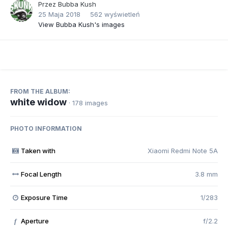
Przez
Bubba Kush
25 Maja 2018
562 wyświetleń
View Bubba Kush's images
FROM THE ALBUM:
white widow
· 178 images
PHOTO INFORMATION
Taken with
Xiaomi Redmi Note 5A
Focal Length
3.8 mm
Exposure Time
1/283
Aperture
f/2.2
f