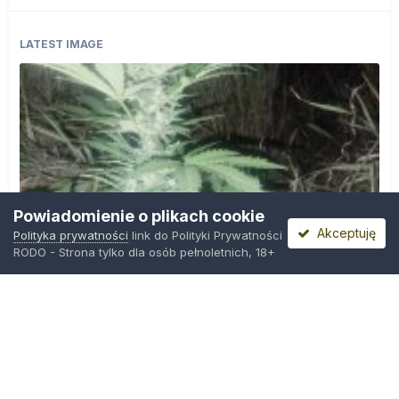
LATEST IMAGE
Powiadomienie o plikach cookie
Akceptuję
Polityka prywatności
link do Polityki Prywatności
RODO - Strona tylko dla osób pełnoletnich, 18+
IMG_20260804_221841.jpg
Przez
zielony_porucznik
,
Środa o 00:23
Polityka prywatności
Kontakt
Ciasteczka
Trawka.org