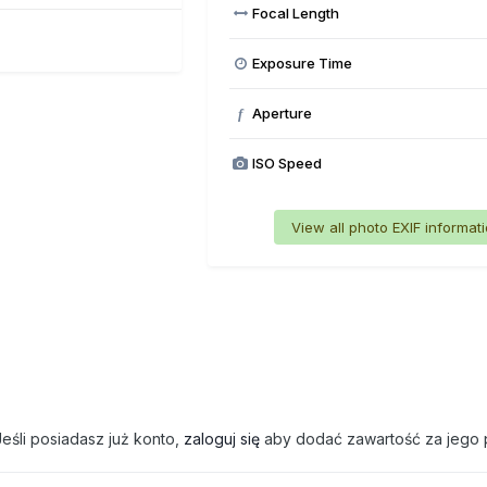
Focal Length
Exposure Time
Aperture
f
ISO Speed
View all photo EXIF informat
eśli posiadasz już konto,
zaloguj się
aby dodać zawartość za jego