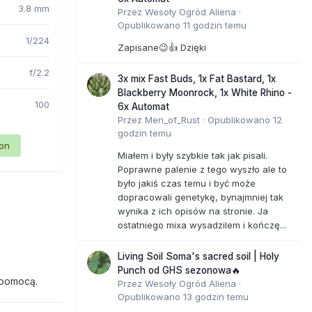
3.8 mm
Przez
Wesoły Ogród Aliena
·
Opublikowano
11 godzin temu
1/224
Zapisane😉👍 Dzięki
f/2.2
3x mix Fast Buds, 1x Fat Bastard, 1x
Blackberry Moonrock, 1x White Rhino -
100
6x Automat
Przez
Men_of_Rust
·
Opublikowano
12
godzin temu
ion
Miałem i były szybkie tak jak pisali.
Poprawne palenie z tego wyszło ale to
było jakiś czas temu i być może
dopracowali genetykę, bynajmniej tak
wynika z ich opisów na stronie. Ja
ostatniego mixa wysadzilem i kończę...
Living Soil Soma's sacred soil | Holy
Punch od GHS sezonowa🔥
 pomocą.
Przez
Wesoły Ogród Aliena
·
Opublikowano
13 godzin temu