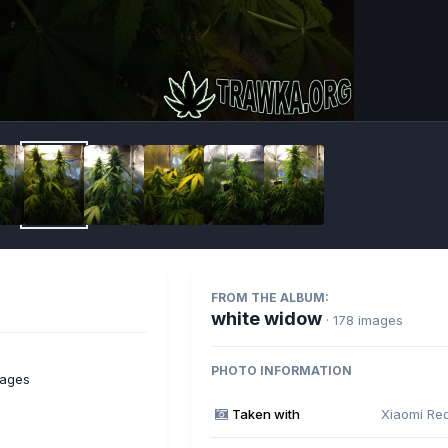
Imag
FROM THE ALBUM:
white widow
· 178 images
PHOTO INFORMATION
mages
Taken with
Xiaomi Re