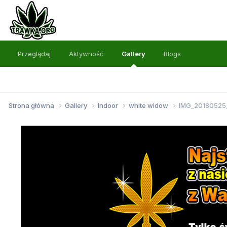
Przeglądaj
Aktywność
Gallery
Blogs
Strona główna
Gallery
Indoor
white widow
IMG_20180525