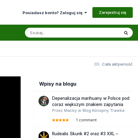
Zarejestruj się
Posiadasz konto? Zaloguj się
Cała aktywność
Wpisy na blogu
Depenalizacja marihuany w Polsce pod
coraz większym znakiem zapytania
Przez
Macky
w
Blog Konopny Trawka
1 comment
Rudealis Skunk #2 oraz #3 XXL –