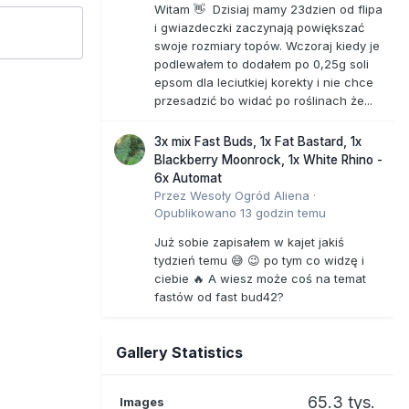
Witam 👋 Dzisiaj mamy 23dzien od flipa
i gwiazdeczki zaczynają powiększać
swoje rozmiary topów. Wczoraj kiedy je
podlewałem to dodałem po 0,25g soli
epsom dla leciutkiej korekty i nie chce
przesadzić bo widać po roślinach że...
3x mix Fast Buds, 1x Fat Bastard, 1x
Blackberry Moonrock, 1x White Rhino -
6x Automat
Przez
Wesoły Ogród Aliena
·
Opublikowano
13 godzin temu
Już sobie zapisałem w kajet jakiś
tydzień temu 😅 😉 po tym co widzę i
ciebie 🔥 A wiesz może coś na temat
fastów od fast bud42?
Gallery Statistics
65.3 tys.
Images