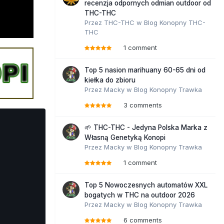
recenzja odpornych odmian outdoor od
THC-THC
Przez
THC-THC
w
Blog Konopny THC-
THC
1 comment
Top 5 nasion marihuany 60-65 dni od
kiełka do zbioru
Przez
Macky
w
Blog Konopny Trawka
3 comments
🌱 THC-THC - Jedyna Polska Marka z
Własną Genetyką Konopi
Przez
Macky
w
Blog Konopny Trawka
1 comment
Top 5 Nowoczesnych automatów XXL
bogatych w THC na outdoor 2026
Przez
Macky
w
Blog Konopny Trawka
6 comments