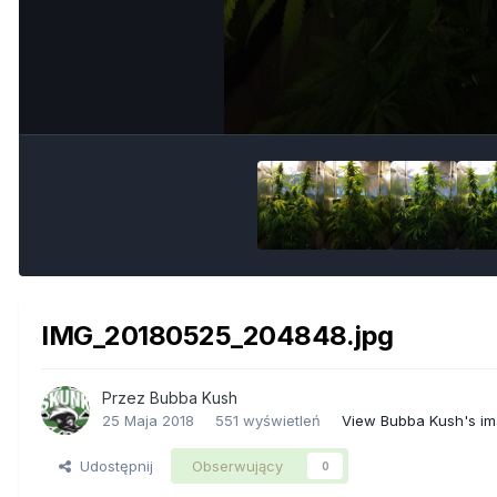
IMG_20180525_204848.jpg
Przez
Bubba Kush
25 Maja 2018
551 wyświetleń
View Bubba Kush's i
Udostępnij
Obserwujący
0