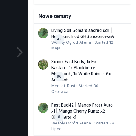
Nowe tematy
Living Soil Soma's sacred soil |
Holy Punch od GHS sezonowa🔥
47
Wesoły Ogród Aliena
· Started
12
Maja
3x mix Fast Buds, 1x Fat
Bastard, 1x Blackberry
Moonrock, 1x White Rhino - 6x
96
Automat
Men_of_Rust
· Started
30
Czerwca
Fast Bud42 | Mango Frost Auto
x1 | Mango Cherry Runtz x2 |
8
GMO Auto x1
Wesoły Ogród Aliena
· Started
28
Lipca