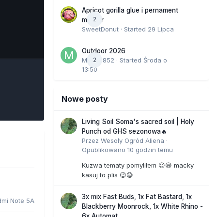
Apricot gorilla glue i pernament
2
marker
SweetDonut
· Started
29 Lipca
e Tools
Outdoor 2026
Marcel852
2
· Started
Środa o
13:50
Nowe posty
Living Soil Soma's sacred soil | Holy
Punch od GHS sezonowa🔥
Przez
Wesoły Ogród Aliena
·
Opublikowano
10 godzin temu
Kuzwa tematy pomyliłem 😉😅 macky
kasuj to plis 😉😅
3x mix Fast Buds, 1x Fat Bastard, 1x
dmi Note 5A
Blackberry Moonrock, 1x White Rhino -
6x Automat