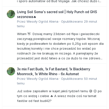
i sporo automatów od Bud Voyage. Jak chcesz dużo i...
Living Soil Soma's sacred soil | Holy Punch od GHS
sezonowa🔥
Przez
Wesoły Ogród Aliena
·
Opublikowano
29 minut
temu
Witam 👋 Dzisiaj mamy 23dzien od flipa i gwiazdeczki
zaczynają powiększać swoje rozmiary topów. Wczoraj
kiedy je podlewałem to dodałem po 0,25g soli epsom dla
leciutkiej korekty i nie chce przesadzić bo widać po
roślinach że nie brakuję im niczego. A pamiętajmy że
przesadzić jest dość łatwo a co za dużo to nie zdrowo...
3x mix Fast Buds, 1x Fat Bastard, 1x Blackberry
Moonrock, 1x White Rhino - 6x Automat
Przez
Wesoły Ogród Aliena
·
Opublikowano
50 minut
temu
Już sobie zapisałem w kajet jakiś tydzień temu 😅 😉 po
tym co widzę i ciebie 🔥 A wiesz może coś na temat
fastów od fast bud42?