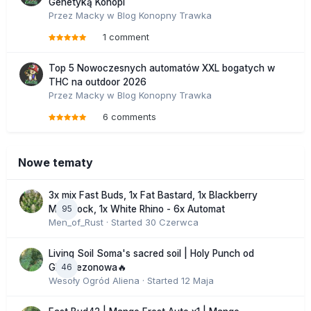
Genetyką Konopi
Przez
Macky
w
Blog Konopny Trawka
1 comment
Top 5 Nowoczesnych automatów XXL bogatych w
THC na outdoor 2026
Przez
Macky
w
Blog Konopny Trawka
6 comments
Nowe tematy
3x mix Fast Buds, 1x Fat Bastard, 1x Blackberry
95
Moonrock, 1x White Rhino - 6x Automat
Men_of_Rust
· Started
30 Czerwca
Living Soil Soma's sacred soil | Holy Punch od
46
GHS sezonowa🔥
Wesoły Ogród Aliena
· Started
12 Maja