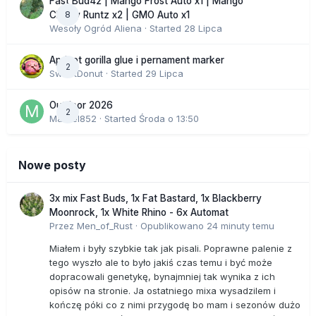
Fast Bud42 | Mango Frost Auto x1 | Mango
8
Cherry Runtz x2 | GMO Auto x1
Wesoły Ogród Aliena
· Started
28 Lipca
Apricot gorilla glue i pernament marker
2
SweetDonut
· Started
29 Lipca
Outdoor 2026
2
Marcel852
· Started
Środa o 13:50
Nowe posty
3x mix Fast Buds, 1x Fat Bastard, 1x Blackberry
Moonrock, 1x White Rhino - 6x Automat
Przez
Men_of_Rust
·
Opublikowano
24 minuty temu
Miałem i były szybkie tak jak pisali. Poprawne palenie z
tego wyszło ale to było jakiś czas temu i być może
dopracowali genetykę, bynajmniej tak wynika z ich
opisów na stronie. Ja ostatniego mixa wysadzilem i
kończę póki co z nimi przygodę bo mam i sezonów dużo