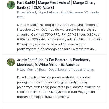
Fast Bud42 | Mango Frost Auto x1 | Mango Cherry
Runtz x2 | GMO Auto x1
Przez
Wesoły Ogród Aliena
·
Opublikowano
52 minuty
temu
Siema👊 Maluszki lecą do przodu i zaczynają mocniej
inwestować w liście i co do warunków to nic się nie
zmieniło. Czyli tak 75%-77% RH, 27°-28°,coś 0,80kpa-
0,90kpa i 320ppfd, lampa na wysokości 50cm od roślin.
Dzisiaj przyszła mi paczka od SF z s-station i
podłączyłem ją do starego sensora i wstawiłem do...
3x mix Fast Buds, 1x Fat Bastard, 1x Blackberry
Moonrock, 1x White Rhino - 6x Automat
Przez
Men_of_Rust
·
Opublikowano
1 godzinę temu
Przed chwilą poleciały jakieś wiatraki plus lekko
ponaginane zostały poszczególne łodygi żeby
polepszyć cyrkulację powietrza jak i dostęp światła do
środka roślin. Zobacz kiedyś sobie Bud Voyage,oni
naprawdę mają ciekawe odmiany.