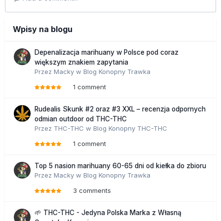
Wpisy na blogu
Depenalizacja marihuany w Polsce pod coraz
większym znakiem zapytania
Przez
Macky
w
Blog Konopny Trawka
1 comment
Rudealis Skunk #2 oraz #3 XXL – recenzja odpornych
odmian outdoor od THC-THC
Przez
THC-THC
w
Blog Konopny THC-THC
1 comment
Top 5 nasion marihuany 60-65 dni od kiełka do zbioru
Przez
Macky
w
Blog Konopny Trawka
3 comments
🌱 THC-THC - Jedyna Polska Marka z Własną