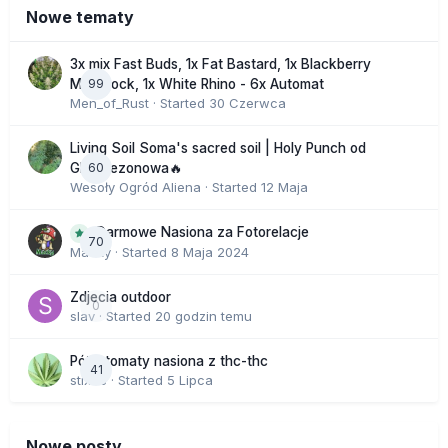
Nowe tematy
3x mix Fast Buds, 1x Fat Bastard, 1x Blackberry
99
Moonrock, 1x White Rhino - 6x Automat
Men_of_Rust
· Started
30 Czerwca
Living Soil Soma's sacred soil | Holy Punch od
60
GHS sezonowa🔥
Wesoły Ogród Aliena
· Started
12 Maja
Darmowe Nasiona za Fotorelacje
70
Macky
· Started
8 Maja 2024
Zdjecia outdoor
0
slav
· Started
20 godzin temu
Półautomaty nasiona z thc-thc
41
stix33
· Started
5 Lipca
Nowe posty