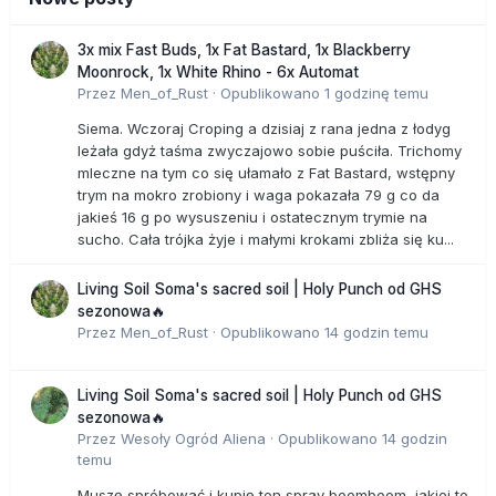
3x mix Fast Buds, 1x Fat Bastard, 1x Blackberry
Moonrock, 1x White Rhino - 6x Automat
Przez
Men_of_Rust
·
Opublikowano
1 godzinę temu
Siema. Wczoraj Croping a dzisiaj z rana jedna z łodyg
leżała gdyż taśma zwyczajowo sobie puściła. Trichomy
mleczne na tym co się ułamało z Fat Bastard, wstępny
trym na mokro zrobiony i waga pokazała 79 g co da
jakieś 16 g po wysuszeniu i ostatecznym trymie na
sucho. Cała trójka żyje i małymi krokami zbliża się ku...
Living Soil Soma's sacred soil | Holy Punch od GHS
sezonowa🔥
Przez
Men_of_Rust
·
Opublikowano
14 godzin temu
Living Soil Soma's sacred soil | Holy Punch od GHS
sezonowa🔥
Przez
Wesoły Ogród Aliena
·
Opublikowano
14 godzin
temu
Muszę spróbować i kupię ten spray boomboom, jakiej to