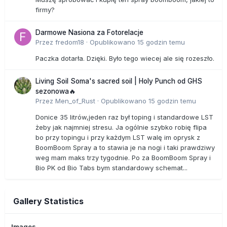
firmy?
Darmowe Nasiona za Fotorelacje
Przez
fredom18
·
Opublikowano
15 godzin temu
Paczka dotarła. Dzięki. Było tego wiecej ale się rozeszło.
Living Soil Soma's sacred soil | Holy Punch od GHS
sezonowa🔥
Przez
Men_of_Rust
·
Opublikowano
15 godzin temu
Donice 35 litrów,jeden raz był toping i standardowe LST
żeby jak najmniej stresu. Ja ogólnie szybko robię flipa
bo przy topingu i przy każdym LST walę im oprysk z
BoomBoom Spray a to stawia je na nogi i taki prawdziwy
weg mam maks trzy tygodnie. Po za BoomBoom Spray i
Bio PK od Bio Tabs bym standardowy schemat...
Gallery Statistics
Images