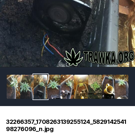
Image Tools
32266357_1708263139255124_5829142541
98276096_n.jpg