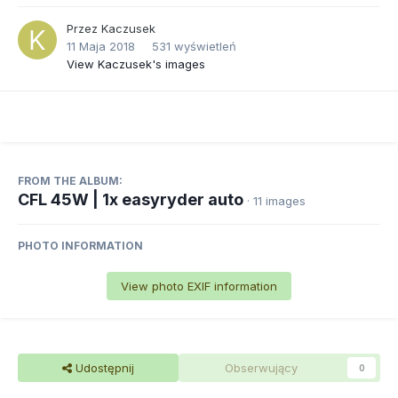
Przez
Kaczusek
11 Maja 2018
531 wyświetleń
View Kaczusek's images
FROM THE ALBUM:
CFL 45W | 1x easyryder auto
· 11 images
PHOTO INFORMATION
View photo EXIF information
Udostępnij
Obserwujący
0