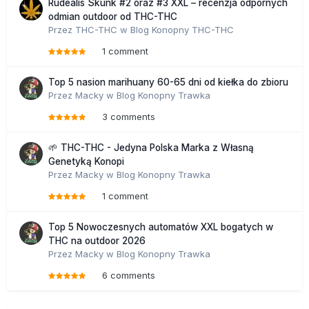
Rudealis Skunk #2 oraz #3 XXL – recenzja odpornych
odmian outdoor od THC-THC
Przez
THC-THC
w
Blog Konopny THC-THC
1 comment
Top 5 nasion marihuany 60-65 dni od kiełka do zbioru
Przez
Macky
w
Blog Konopny Trawka
3 comments
🌱 THC-THC - Jedyna Polska Marka z Własną
Genetyką Konopi
Przez
Macky
w
Blog Konopny Trawka
1 comment
Top 5 Nowoczesnych automatów XXL bogatych w
THC na outdoor 2026
Przez
Macky
w
Blog Konopny Trawka
6 comments