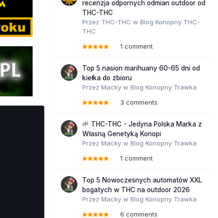
recenzja odpornych odmian outdoor od
THC-THC
Przez
THC-THC
w
Blog Konopny THC-
THC
1 comment
Top 5 nasion marihuany 60-65 dni od
kiełka do zbioru
Przez
Macky
w
Blog Konopny Trawka
3 comments
🌱 THC-THC - Jedyna Polska Marka z
Własną Genetyką Konopi
Przez
Macky
w
Blog Konopny Trawka
1 comment
Top 5 Nowoczesnych automatów XXL
bogatych w THC na outdoor 2026
Przez
Macky
w
Blog Konopny Trawka
6 comments