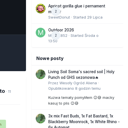
Apricot gorilla glue i pernament
2
marker
SweetDonut
· Started
29 Lipca
e Tools
Outdoor 2026
Marcel852
2
· Started
Środa o
13:50
Nowe posty
Living Soil Soma's sacred soil | Holy
Punch od GHS sezonowa🔥
Przez
Wesoły Ogród Aliena
·
Opublikowano
8 godzin temu
to
· 11
Kuzwa tematy pomyliłem 😉😅 macky
kasuj to plis 😉😅
3x mix Fast Buds, 1x Fat Bastard, 1x
Blackberry Moonrock, 1x White Rhino -
n
6x Automat