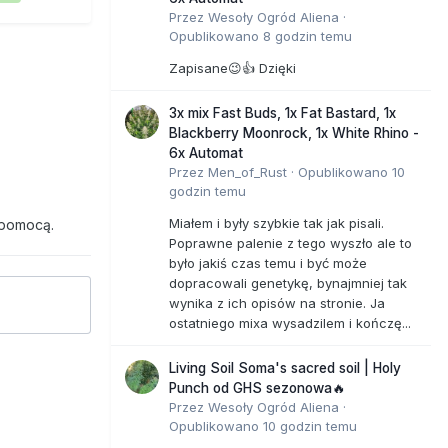
Przez
Wesoły Ogród Aliena
·
Opublikowano
8 godzin temu
Zapisane😉👍 Dzięki
3x mix Fast Buds, 1x Fat Bastard, 1x
Blackberry Moonrock, 1x White Rhino -
6x Automat
Przez
Men_of_Rust
·
Opublikowano
10
godzin temu
Miałem i były szybkie tak jak pisali.
 pomocą.
Poprawne palenie z tego wyszło ale to
było jakiś czas temu i być może
dopracowali genetykę, bynajmniej tak
wynika z ich opisów na stronie. Ja
ostatniego mixa wysadzilem i kończę...
Living Soil Soma's sacred soil | Holy
Punch od GHS sezonowa🔥
Przez
Wesoły Ogród Aliena
·
Opublikowano
10 godzin temu