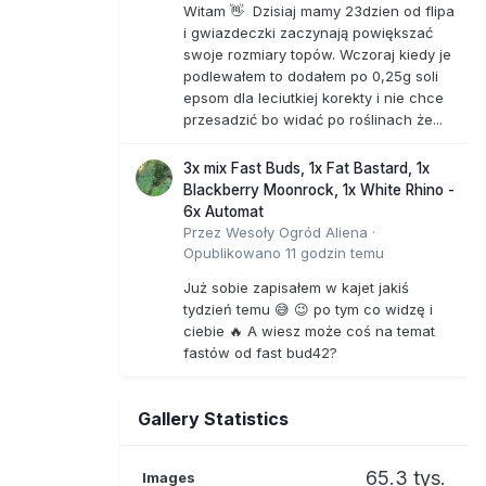
Witam 👋 Dzisiaj mamy 23dzien od flipa
i gwiazdeczki zaczynają powiększać
swoje rozmiary topów. Wczoraj kiedy je
podlewałem to dodałem po 0,25g soli
epsom dla leciutkiej korekty i nie chce
przesadzić bo widać po roślinach że...
3x mix Fast Buds, 1x Fat Bastard, 1x
Blackberry Moonrock, 1x White Rhino -
6x Automat
Przez
Wesoły Ogród Aliena
·
Opublikowano
11 godzin temu
Już sobie zapisałem w kajet jakiś
tydzień temu 😅 😉 po tym co widzę i
ciebie 🔥 A wiesz może coś na temat
fastów od fast bud42?
Gallery Statistics
65.3 tys.
Images