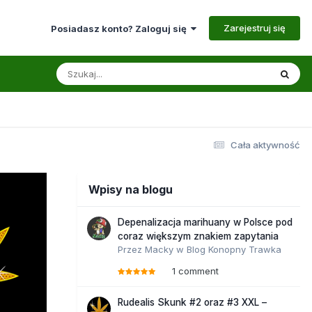
Zarejestruj się
Posiadasz konto? Zaloguj się
Cała aktywność
Wpisy na blogu
Depenalizacja marihuany w Polsce pod
coraz większym znakiem zapytania
Przez
Macky
w
Blog Konopny Trawka
1 comment
Rudealis Skunk #2 oraz #3 XXL –