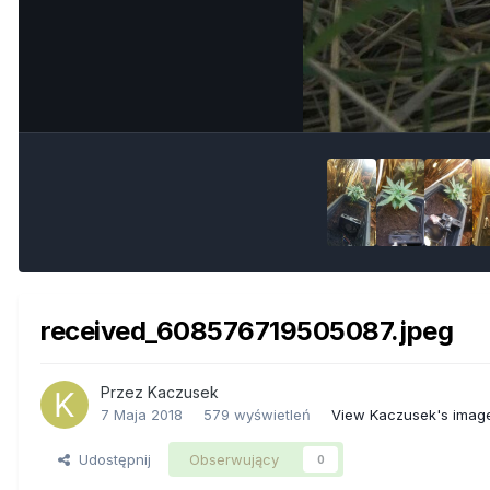
received_608576719505087.jpeg
Przez
Kaczusek
7 Maja 2018
579 wyświetleń
View Kaczusek's imag
Udostępnij
Obserwujący
0