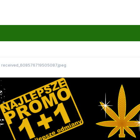
received_608576719505087.jpeg