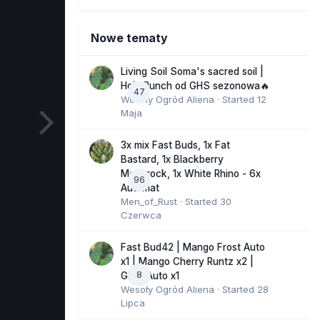
Nowe tematy
Living Soil Soma's sacred soil |
Holy Punch od GHS sezonowa🔥
47
Wesoły Ogród Aliena
· Started
12
Maja
3x mix Fast Buds, 1x Fat
Bastard, 1x Blackberry
Moonrock, 1x White Rhino - 6x
96
Automat
Men_of_Rust
· Started
30
Czerwca
Fast Bud42 | Mango Frost Auto
x1 | Mango Cherry Runtz x2 |
8
GMO Auto x1
Wesoły Ogród Aliena
· Started
28
Lipca