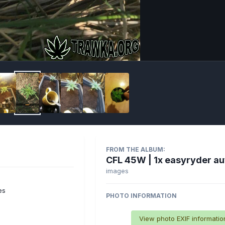
Imag
FROM THE ALBUM:
CFL 45W | 1x easyryder au
images
es
PHOTO INFORMATION
View photo EXIF informatio