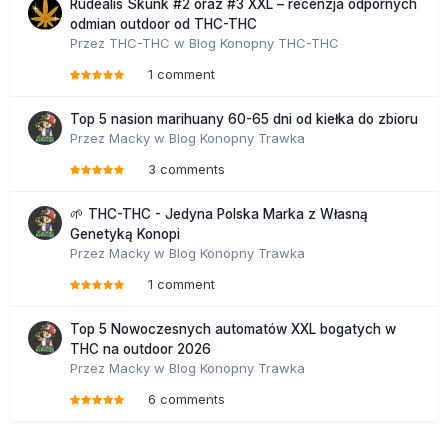
Rudealis Skunk #2 oraz #3 XXL – recenzja odpornych
odmian outdoor od THC-THC
Przez
THC-THC
w
Blog Konopny THC-THC
1 comment
Top 5 nasion marihuany 60-65 dni od kiełka do zbioru
Przez
Macky
w
Blog Konopny Trawka
3 comments
🌱 THC-THC - Jedyna Polska Marka z Własną
Genetyką Konopi
Przez
Macky
w
Blog Konopny Trawka
1 comment
Top 5 Nowoczesnych automatów XXL bogatych w
THC na outdoor 2026
Przez
Macky
w
Blog Konopny Trawka
6 comments