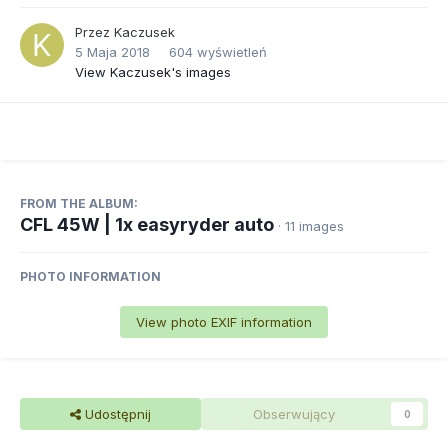
Przez
Kaczusek
5 Maja 2018
604 wyświetleń
View Kaczusek's images
FROM THE ALBUM:
CFL 45W | 1x easyryder auto
· 11 images
PHOTO INFORMATION
View photo EXIF information
Udostępnij
Obserwujący
0