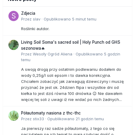
Zdjecia
Przez
slav
·
Opublikowano
5 minut temu
Roślinki autdor.
Living Soil Soma's sacred soil | Holy Punch od GHS
sezonowa🔥
Przez
Wesoły Ogród Aliena
·
Opublikowano
5 godzin
temu
A swoją drogą przy ostatnim podlewaniu dodałem do
wody 0,25g/l soli epsom i to dawka korekcyjna.
Chciałem zobaczyć jak zareagują dziewczyny i muszę
przyznać że jest ok. 24dzien flipa i wszystkie dni od
kiełka to jest dziś równa 100 dniówka 😉 Nie dawałem
więcej tej soli z uwagi iż nie widać po nich żadnych...
Półautomaty nasiona z thc-thc
Przez
stix33
·
Opublikowano
21 godzin temu
Ja pierwszy raz sadze półautomaty, z tego co się
naczytalem na ich temat to mają szybciej dojść o