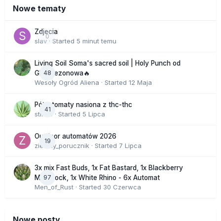
Nowe tematy
Zdjecia
0
slav
· Started
5 minut temu
Living Soil Soma's sacred soil | Holy Punch od
48
GHS sezonowa🔥
Wesoły Ogród Aliena
· Started
12 Maja
Półautomaty nasiona z thc-thc
41
stix33
· Started
5 Lipca
Outdoor automatów 2026
19
zielony_porucznik
· Started
7 Lipca
3x mix Fast Buds, 1x Fat Bastard, 1x Blackberry
97
Moonrock, 1x White Rhino - 6x Automat
Men_of_Rust
· Started
30 Czerwca
Nowe posty