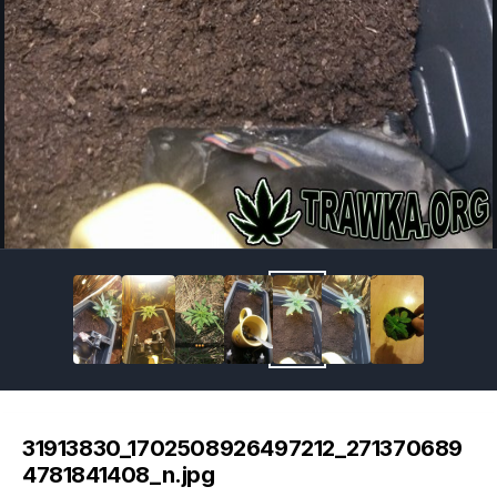
Image Tools
31913830_1702508926497212_271370689
4781841408_n.jpg