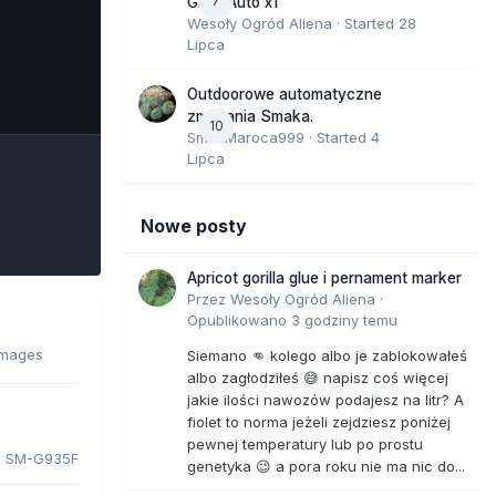
7
GMO Auto x1
Wesoły Ogród Aliena
· Started
28
Lipca
e Tools
Outdoorowe automatyczne
zmagania Smaka.
10
SmakMaroca999
· Started
4
Lipca
Nowe posty
Apricot gorilla glue i pernament marker
Przez
Wesoły Ogród Aliena
·
Opublikowano
3 godziny temu
 images
Siemano 👊 kolego albo je zablokowałeś
albo zagłodziłeś 😅 napisz coś więcej
jakie ilości nawozów podajesz na litr? A
fiolet to norma jeżeli zejdziesz poniżej
pewnej temperatury lub po prostu
 SM-G935F
genetyka 😉 a pora roku nie ma nic do...