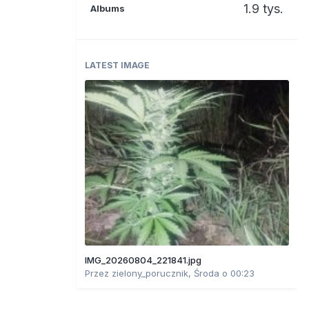
1.9 tys.
Albums
LATEST IMAGE
IMG_20260804_221841.jpg
Przez
zielony_porucznik
,
Środa o 00:23