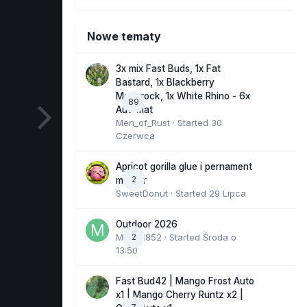
Nowe tematy
3x mix Fast Buds, 1x Fat
Bastard, 1x Blackberry
Moonrock, 1x White Rhino - 6x
89
Automat
Men_of_Rust
· Started
30
Czerwca
Apricot gorilla glue i pernament
2
marker
SweetDonut
· Started
29 Lipca
Outdoor 2026
Marcel852
2
· Started
Środa o
13:50
Fast Bud42 | Mango Frost Auto
x1 | Mango Cherry Runtz x2 |