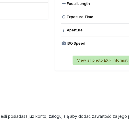
Focal Length
Exposure Time
Aperture
f
ISO Speed
View all photo EXIF informat
eśli posiadasz już konto,
zaloguj się
aby dodać zawartość za jego