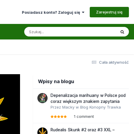
Zarejestruj się
Posiadasz konto? Zaloguj się
Cała aktywność
Wpisy na blogu
Depenalizacja marihuany w Polsce pod
coraz większym znakiem zapytania
Przez
Macky
w
Blog Konopny Trawka
1 comment
Rudealis Skunk #2 oraz #3 XXL –