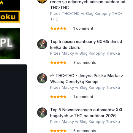
recenzja odpornych odmian outdoor od
THC-THC
Przez
THC-THC
w
Blog Konopny THC-
THC
1 comment
Top 5 nasion marihuany 60-65 dni od
kiełka do zbioru
Przez
Macky
w
Blog Konopny Trawka
3 comments
🌱 THC-THC - Jedyna Polska Marka z
Własną Genetyką Konopi
Przez
Macky
w
Blog Konopny Trawka
1 comment
Top 5 Nowoczesnych automatów XXL
bogatych w THC na outdoor 2026
Przez
Macky
w
Blog Konopny Trawka
6 comments