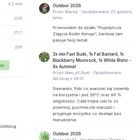
4.2 mm
Outdoor 2026
Przez
Macky
·
Opublikowano
22 godziny
temu
1/25
Przeniosłem do działu "Pojedyncze
f/1.7
Zdjęcia Roślin Konopi", bardziej tam
pasuje twój temat.
200
3x mix Fast Buds, 1x Fat Bastard, 1x
Blackberry Moonrock, 1x White Rhino -
ion
6x Automat
Przez
Men_of_Rust
·
Opublikowano
Wczoraj o 06:12
Siemanko. Póki co warunki się zmieniły
na korzystne i jest 26°C oraz 60 %
wilgotności. Cała trójka robi to co
powinna, puchnie,nie marudzi i
przyjmuje wszystko co dostaje bez
marudzenia.
 pomocą.
Outdoor 2026
Przez
stix33
·
Opublikowano
Środa o