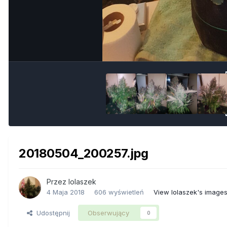
20180504_200257.jpg
Przez
lolaszek
4 Maja 2018
606 wyświetleń
View lolaszek's image
Udostępnij
Obserwujący
0