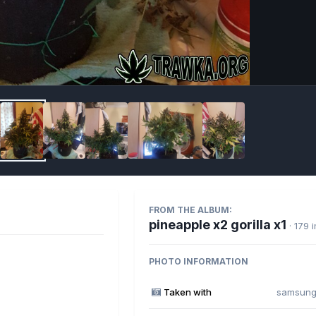
Imag
FROM THE ALBUM:
pineapple x2 gorilla x1
· 179
PHOTO INFORMATION
s
Taken with
samsung