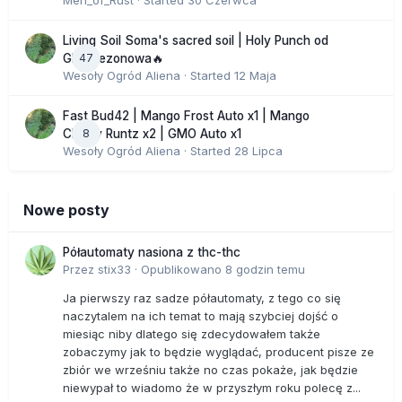
Men_of_Rust
· Started
30 Czerwca
Living Soil Soma's sacred soil | Holy Punch od
47
GHS sezonowa🔥
Wesoły Ogród Aliena
· Started
12 Maja
Fast Bud42 | Mango Frost Auto x1 | Mango
8
Cherry Runtz x2 | GMO Auto x1
Wesoły Ogród Aliena
· Started
28 Lipca
Nowe posty
Półautomaty nasiona z thc-thc
Przez
stix33
·
Opublikowano
8 godzin temu
Ja pierwszy raz sadze półautomaty, z tego co się
naczytalem na ich temat to mają szybciej dojść o
miesiąc niby dlatego się zdecydowałem także
zobaczymy jak to będzie wyglądać, producent pisze ze
zbiór we wrześniu także no czas pokaże, jak będzie
niewypał to wiadomo że w przyszłym roku polecę z...