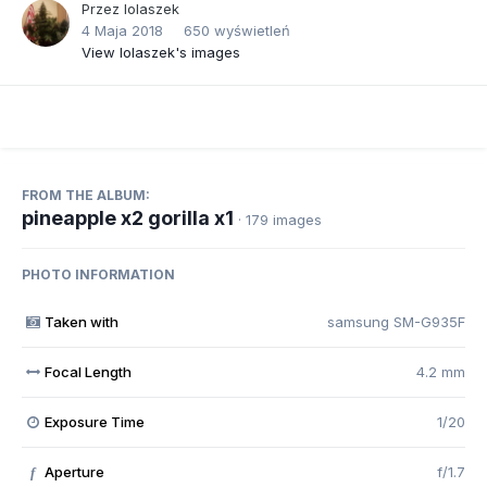
Przez
lolaszek
4 Maja 2018
650 wyświetleń
View lolaszek's images
FROM THE ALBUM:
pineapple x2 gorilla x1
· 179 images
PHOTO INFORMATION
Taken with
samsung SM-G935F
Focal Length
4.2 mm
Exposure Time
1/20
Aperture
f/1.7
f