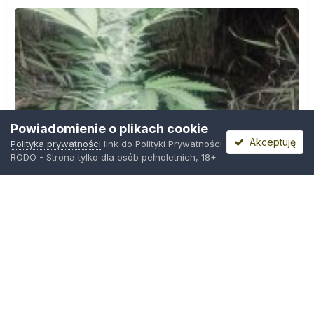
Powiadomienie o plikach cookie
Akceptuję
Polityka prywatności
link do Polityki Prywatności
RODO - Strona tylko dla osób pełnoletnich, 18+
IMG_20260804_221841.jpg
Przez
zielony_porucznik
,
Środa o 00:23
Polityka prywatności
Kontakt
Ciasteczka
Trawka.org
Powered by Invision Community