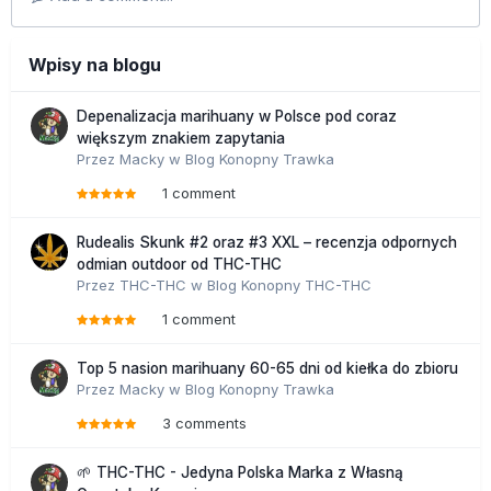
Wpisy na blogu
Depenalizacja marihuany w Polsce pod coraz
większym znakiem zapytania
Przez
Macky
w
Blog Konopny Trawka
1 comment
Rudealis Skunk #2 oraz #3 XXL – recenzja odpornych
odmian outdoor od THC-THC
Przez
THC-THC
w
Blog Konopny THC-THC
1 comment
Top 5 nasion marihuany 60-65 dni od kiełka do zbioru
Przez
Macky
w
Blog Konopny Trawka
3 comments
🌱 THC-THC - Jedyna Polska Marka z Własną