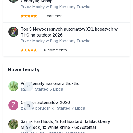
Genetyką Konopi
Przez
Macky
w
Blog Konopny Trawka
1 comment
Top 5 Nowoczesnych automatów XXL bogatych w
THC na outdoor 2026
Przez
Macky
w
Blog Konopny Trawka
6 comments
Nowe tematy
Półautomaty nasiona z thc-thc
41
stix33
· Started
5 Lipca
Outdoor automatów 2026
19
zielony_porucznik
· Started
7 Lipca
3x mix Fast Buds, 1x Fat Bastard, 1x Blackberry
97
Moonrock, 1x White Rhino - 6x Automat