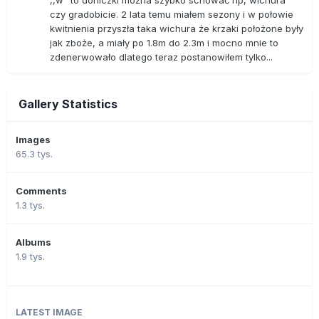
,,w" to doniczki można szybko schować np, wichura
czy gradobicie. 2 lata temu miałem sezony i w połowie
kwitnienia przyszła taka wichura że krzaki położone były
jak zboże, a miały po 1.8m do 2.3m i mocno mnie to
zdenerwowało dlatego teraz postanowiłem tylko...
Gallery Statistics
Images
65.3 tys.
Comments
1.3 tys.
Albums
1.9 tys.
LATEST IMAGE