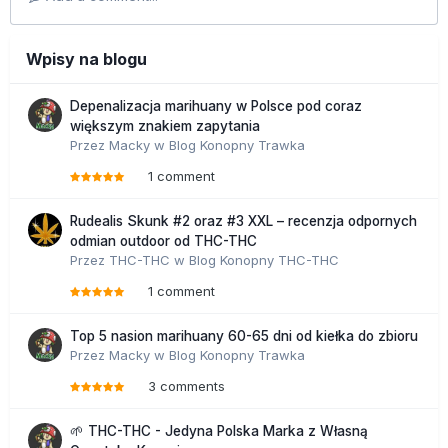
Wpisy na blogu
Depenalizacja marihuany w Polsce pod coraz
większym znakiem zapytania
Przez
Macky
w
Blog Konopny Trawka
1 comment
Rudealis Skunk #2 oraz #3 XXL – recenzja odpornych
odmian outdoor od THC-THC
Przez
THC-THC
w
Blog Konopny THC-THC
1 comment
Top 5 nasion marihuany 60-65 dni od kiełka do zbioru
Przez
Macky
w
Blog Konopny Trawka
3 comments
🌱 THC-THC - Jedyna Polska Marka z Własną