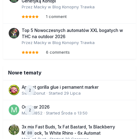
Genetyką Konopi
Przez
Macky
w
Blog Konopny Trawka
1 comment
Top 5 Nowoczesnych automatów XXL bogatych w
THC na outdoor 2026
Przez
Macky
w
Blog Konopny Trawka
6 comments
Nowe tematy
Apricot gorilla glue i pernament marker
2
SweetDonut
· Started
29 Lipca
Outdoor 2026
2
Marcel852
· Started
Środa o 13:50
3x mix Fast Buds, 1x Fat Bastard, 1x Blackberry
88
Moonrock, 1x White Rhino - 6x Automat