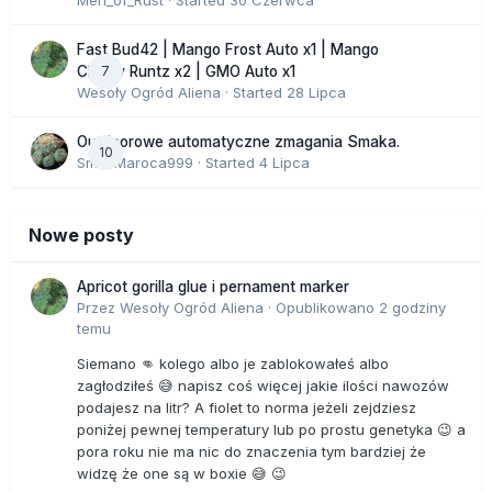
Men_of_Rust
· Started
30 Czerwca
Fast Bud42 | Mango Frost Auto x1 | Mango
7
Cherry Runtz x2 | GMO Auto x1
Wesoły Ogród Aliena
· Started
28 Lipca
Outdoorowe automatyczne zmagania Smaka.
10
SmakMaroca999
· Started
4 Lipca
Nowe posty
Apricot gorilla glue i pernament marker
Przez
Wesoły Ogród Aliena
·
Opublikowano
2 godziny
temu
Siemano 👊 kolego albo je zablokowałeś albo
zagłodziłeś 😅 napisz coś więcej jakie ilości nawozów
podajesz na litr? A fiolet to norma jeżeli zejdziesz
poniżej pewnej temperatury lub po prostu genetyka 😉 a
pora roku nie ma nic do znaczenia tym bardziej że
widzę że one są w boxie 😅 😉