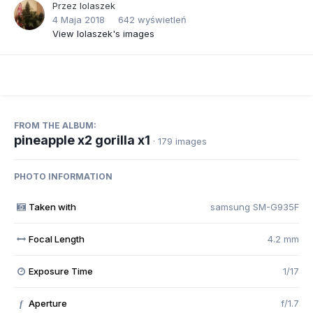
Przez
lolaszek
4 Maja 2018
642 wyświetleń
View lolaszek's images
FROM THE ALBUM:
pineapple x2 gorilla x1
· 179 images
PHOTO INFORMATION
Taken with
samsung SM-G935F
Focal Length
4.2 mm
Exposure Time
1/17
Aperture
f/1.7
f