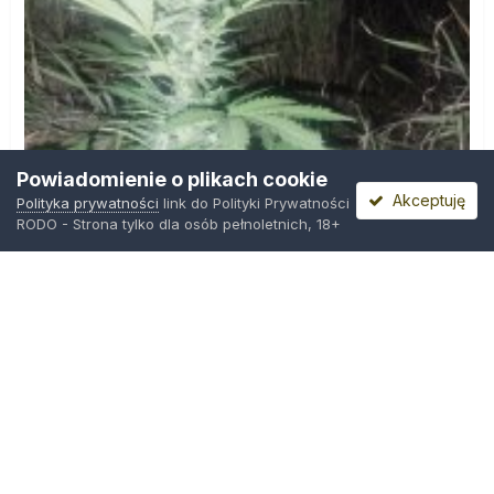
Powiadomienie o plikach cookie
Akceptuję
Polityka prywatności
link do Polityki Prywatności
RODO - Strona tylko dla osób pełnoletnich, 18+
IMG_20260804_221841.jpg
Przez
zielony_porucznik
,
Środa o 00:23
Polityka prywatności
Kontakt
Ciasteczka
Trawka.org
Powered by Invision Community