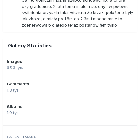
,,w" to doniczki można szybko schować np, wichura
czy gradobicie. 2 lata temu miałem sezony i w połowie
kwitnienia przyszła taka wichura że krzaki położone były
jak zboże, a miały po 1.8m do 2.3m i mocno mnie to
zdenerwowało dlatego teraz postanowiłem tylko...
Gallery Statistics
Images
65.3 tys.
Comments
1.3 tys.
Albums
1.9 tys.
LATEST IMAGE