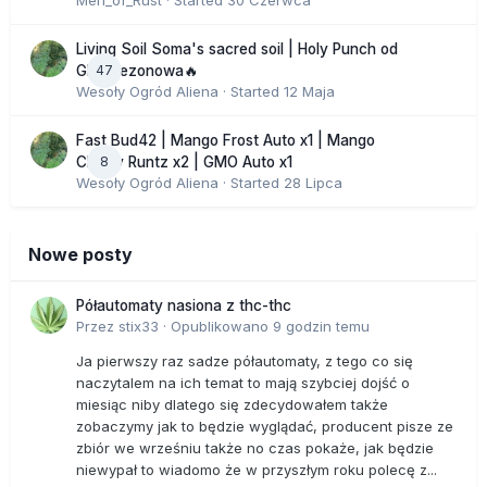
Men_of_Rust
· Started
30 Czerwca
Living Soil Soma's sacred soil | Holy Punch od
47
GHS sezonowa🔥
Wesoły Ogród Aliena
· Started
12 Maja
Fast Bud42 | Mango Frost Auto x1 | Mango
8
Cherry Runtz x2 | GMO Auto x1
Wesoły Ogród Aliena
· Started
28 Lipca
Nowe posty
Półautomaty nasiona z thc-thc
Przez
stix33
·
Opublikowano
9 godzin temu
Ja pierwszy raz sadze półautomaty, z tego co się
naczytalem na ich temat to mają szybciej dojść o
miesiąc niby dlatego się zdecydowałem także
zobaczymy jak to będzie wyglądać, producent pisze ze
zbiór we wrześniu także no czas pokaże, jak będzie
niewypał to wiadomo że w przyszłym roku polecę z...