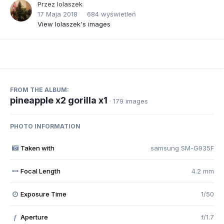
Przez
lolaszek
17 Maja 2018
684 wyświetleń
View lolaszek's images
FROM THE ALBUM:
pineapple x2 gorilla x1
· 179 images
PHOTO INFORMATION
Taken with
samsung SM-G935F
Focal Length
4.2 mm
Exposure Time
1/50
Aperture
f/1.7
f