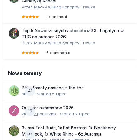
Genetyką Konopi
Przez
Macky
w
Blog Konopny Trawka
1 comment
Top 5 Nowoczesnych automatów XXL bogatych w
THC na outdoor 2026
Przez
Macky
w
Blog Konopny Trawka
6 comments
Nowe tematy
Półautomaty nasiona z thc-thc
41
stix33
· Started
5 Lipca
Outdoor automatów 2026
19
zielony_porucznik
· Started
7 Lipca
3x mix Fast Buds, 1x Fat Bastard, 1x Blackberry
97
Moonrock, 1x White Rhino - 6x Automat