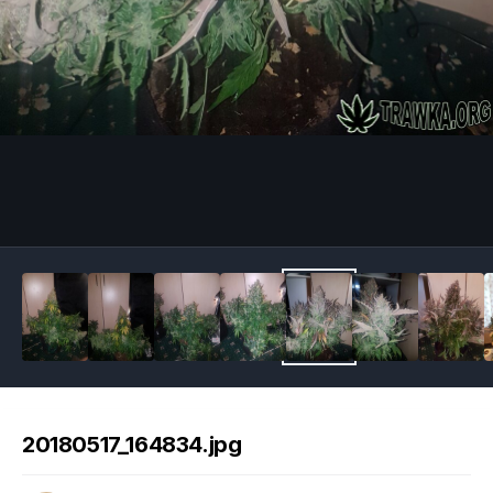
Image Tools
20180517_164834.jpg