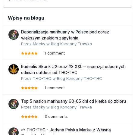
Wpisy na blogu
Depenalizacja marihuany w Polsce pod coraz
większym znakiem zapytania
Przez
Macky
w
Blog Konopny Trawka
1 comment
Rudealis Skunk #2 oraz #3 XXL – recenzja odpornych
odmian outdoor od THC-THC
Przez
THC-THC
w
Blog Konopny THC-THC
1 comment
Top 5 nasion marihuany 60-65 dni od kiełka do zbioru
Przez
Macky
w
Blog Konopny Trawka
3 comments
🌱 THC-THC - Jedyna Polska Marka z Własną