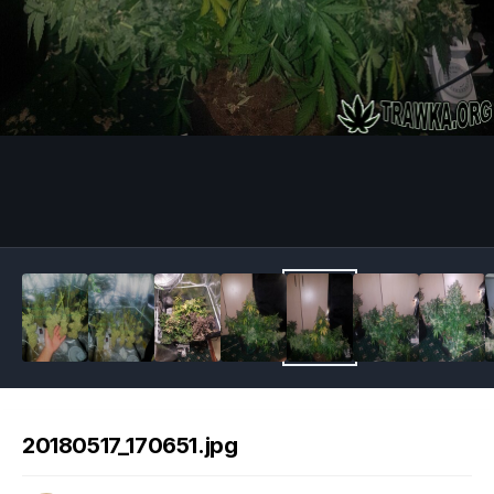
Image Tools
20180517_170651.jpg