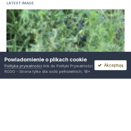
LATEST IMAGE
Powiadomienie o plikach cookie
Akceptuję
Polityka prywatności
link do Polityki Prywatności
RODO - Strona tylko dla osób pełnoletnich, 18+
IMG_0599.png
Przez
Osiedlowy Geniusz
,
11 godzin temu
Polityka prywatności
Kontakt
Ciasteczka
Trawka.org
Powered by Invision Community