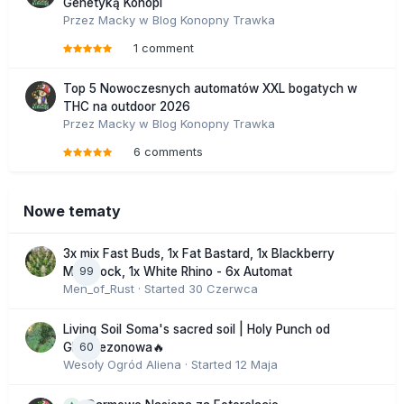
Genetyką Konopi
Przez
Macky
w
Blog Konopny Trawka
1 comment
Top 5 Nowoczesnych automatów XXL bogatych w
THC na outdoor 2026
Przez
Macky
w
Blog Konopny Trawka
6 comments
Nowe tematy
3x mix Fast Buds, 1x Fat Bastard, 1x Blackberry
99
Moonrock, 1x White Rhino - 6x Automat
Men_of_Rust
· Started
30 Czerwca
Living Soil Soma's sacred soil | Holy Punch od
60
GHS sezonowa🔥
Wesoły Ogród Aliena
· Started
12 Maja