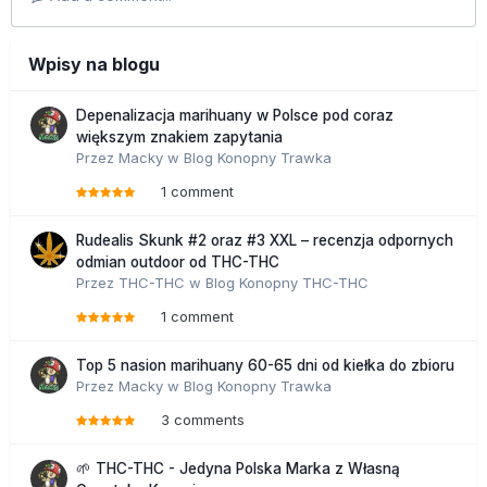
Wpisy na blogu
Depenalizacja marihuany w Polsce pod coraz
większym znakiem zapytania
Przez
Macky
w
Blog Konopny Trawka
1 comment
Rudealis Skunk #2 oraz #3 XXL – recenzja odpornych
odmian outdoor od THC-THC
Przez
THC-THC
w
Blog Konopny THC-THC
1 comment
Top 5 nasion marihuany 60-65 dni od kiełka do zbioru
Przez
Macky
w
Blog Konopny Trawka
3 comments
🌱 THC-THC - Jedyna Polska Marka z Własną