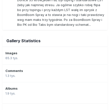
żeby jak najmniej stresu. Ja ogólnie szybko robię flipa
bo przy topingu i przy każdym LST walę im oprysk z
BoomBoom Spray a to stawia je na nogi i taki prawdziwy
weg mam maks trzy tygodnie. Po za BoomBoom Spray i
Bio PK od Bio Tabs bym standardowy schemat...
Gallery Statistics
Images
65.3 tys.
Comments
1.3 tys.
Albums
1.9 tys.