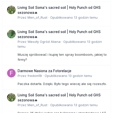
Living Soil Soma's sacred soil | Holy Punch od GHS
sezonowa🔥
Przez
Men_of_Rust
·
Opublikowano
13 godzin temu
Living Soil Soma's sacred soil | Holy Punch od GHS
sezonowa🔥
Przez
Wesoły Ogród Aliena
·
Opublikowano
13 godzin
temu
Muszę spróbować i kupię ten spray boomboom, jakiej to
firmy?
Darmowe Nasiona za Fotorelacje
Przez
fredom18
·
Opublikowano
13 godzin temu
Paczka dotarła. Dzięki. Było tego wiecej ale się rozeszło.
Living Soil Soma's sacred soil | Holy Punch od GHS
sezonowa🔥
Przez
Men_of_Rust
·
Opublikowano
13 godzin temu
Donice 35 litrów,jeden raz był toping i standardowe LST