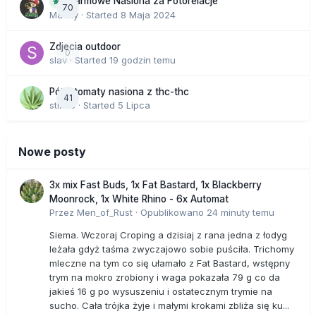
Darmowe Nasiona za Fotorelacje
70
Macky
· Started
8 Maja 2024
Zdjecia outdoor
0
slav
· Started
19 godzin temu
Półautomaty nasiona z thc-thc
41
stix33
· Started
5 Lipca
Nowe posty
3x mix Fast Buds, 1x Fat Bastard, 1x Blackberry
Moonrock, 1x White Rhino - 6x Automat
Przez
Men_of_Rust
·
Opublikowano
24 minuty temu
Siema. Wczoraj Croping a dzisiaj z rana jedna z łodyg
leżała gdyż taśma zwyczajowo sobie puściła. Trichomy
mleczne na tym co się ułamało z Fat Bastard, wstępny
trym na mokro zrobiony i waga pokazała 79 g co da
jakieś 16 g po wysuszeniu i ostatecznym trymie na
sucho. Cała trójka żyje i małymi krokami zbliża się ku...