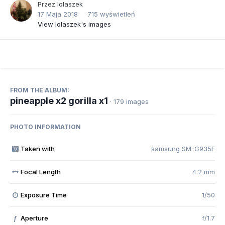
Przez
lolaszek
17 Maja 2018
715 wyświetleń
View lolaszek's images
FROM THE ALBUM:
pineapple x2 gorilla x1
· 179 images
PHOTO INFORMATION
Taken with
samsung SM-G935F
Focal Length
4.2 mm
Exposure Time
1/50
Aperture
f/1.7
f