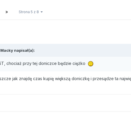
Strona 5 z 8
,
Macky
napisał(a):
LST, chociaż przy tej doniczce będzie ciężko
eszcze jak znajdę czas kupię większą doniczkę i przesądze ta najw