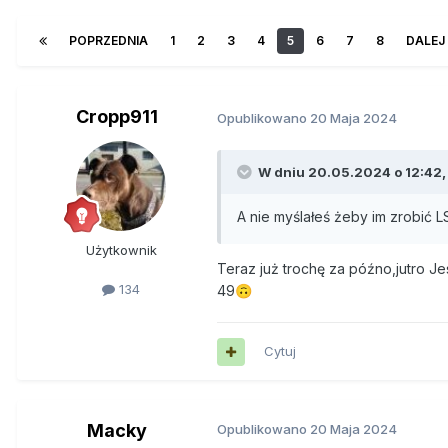
POPRZEDNIA
1
2
3
4
5
6
7
8
DALEJ
Cropp911
Opublikowano
20 Maja 2024
W dniu 20.05.2024 o 12:42
A nie myślałeś żeby im zrobić 
Użytkownik
Teraz już trochę za późno,jutro J
134
49
🙃
Cytuj
Macky
Opublikowano
20 Maja 2024