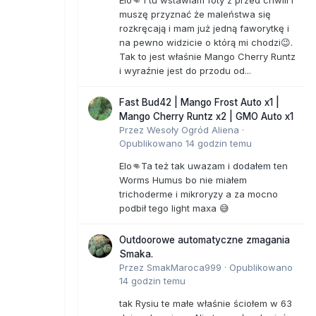
Elo👊 i tu wstawiam foty z przed chwili i
muszę przyznać że maleństwa się
rozkręcają i mam już jedną faworytkę i
na pewno widzicie o którą mi chodzi😉.
Tak to jest właśnie Mango Cherry Runtz
i wyraźnie jest do przodu od...
Fast Bud42 | Mango Frost Auto x1 |
Mango Cherry Runtz x2 | GMO Auto x1
Przez
Wesoły Ogród Aliena
·
Opublikowano
14 godzin temu
Elo👊Ta też tak uwazam i dodałem ten
Worms Humus bo nie miałem
trichoderme i mikroryzy a za mocno
podbił tego light maxa 😅
Outdoorowe automatyczne zmagania
Smaka.
Przez
SmakMaroca999
·
Opublikowano
14 godzin temu
tak Rysiu te małe właśnie ściołem w 63