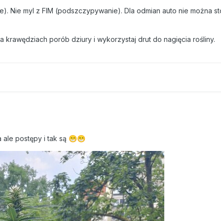
ie). Nie myl z FIM (podszczypywanie). Dla odmian auto nie można 
a krawędziach porób dziury i wykorzystaj drut do nagięcia rośliny.
 ale postępy i tak są
😁
😁