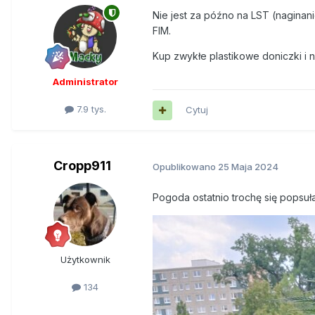
Nie jest za późno na LST (naginan
FIM.
Kup zwykłe plastikowe doniczki i n
Administrator
7.9 tys.
Cytuj
Cropp911
Opublikowano
25 Maja 2024
Pogoda ostatnio trochę się popsuła
Użytkownik
134