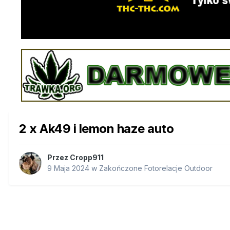
2 x Ak49 i lemon haze auto
Przez
Cropp911
9 Maja 2024
w
Zakończone Fotorelacje Outdoor