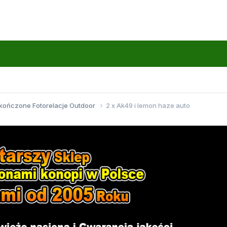
kończone Fotorelacje Outdoor
2 x Ak49 i lemon haze auto