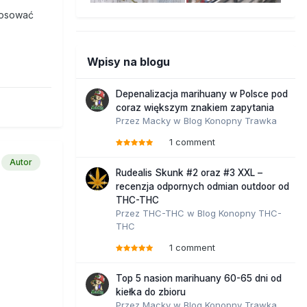
stosować
Wpisy na blogu
Depenalizacja marihuany w Polsce pod
coraz większym znakiem zapytania
Przez
Macky
w
Blog Konopny Trawka
1 comment
Autor
Rudealis Skunk #2 oraz #3 XXL –
recenzja odpornych odmian outdoor od
THC-THC
Przez
THC-THC
w
Blog Konopny THC-
THC
1 comment
Top 5 nasion marihuany 60-65 dni od
kiełka do zbioru
Przez
Macky
w
Blog Konopny Trawka