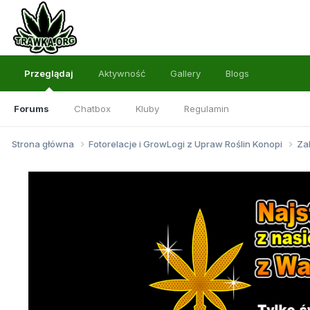
Przeglądaj
Aktywność
Gallery
Blogs
Forums
Chatbox
Kluby
Regulamin
Strona główna
Fotorelacje i GrowLogi z Upraw Roślin Konopi
Za