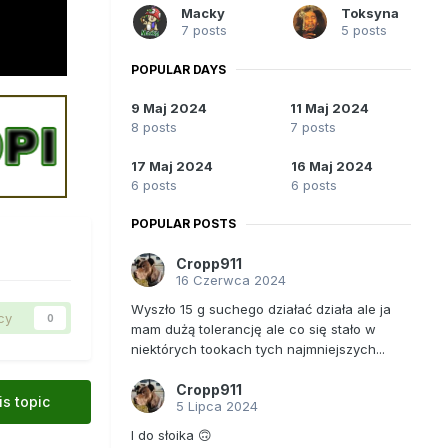
Macky
Toksyna
7 posts
5 posts
POPULAR DAYS
9 Maj 2024
11 Maj 2024
8 posts
7 posts
17 Maj 2024
16 Maj 2024
6 posts
6 posts
POPULAR POSTS
Cropp911
16 Czerwca 2024
Wyszło 15 g suchego działać działa ale ja
cy
0
mam dużą tolerancję ale co się stało w
niektórych tookach tych najmniejszych...
Cropp911
is topic
5 Lipca 2024
I do słoika 🙃