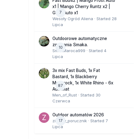
Fast Bud42 | Mango Frost Auto
x1 | Mango Cherry Runtz x2 |
7
GMO Auto x1
Wesoły Ogród Aliena
· Started
28
Lipca
Outdoorowe automatyczne
zmagania Smaka.
10
SmakMaroca999
· Started
4
Lipca
3x mix Fast Buds, 1x Fat
Bastard, 1x Blackberry
Moonrock, 1x White Rhino - 6x
87
Automat
Men_of_Rust
· Started
30
Czerwca
Outdoor automatów 2026
zielony_porucznik
17
· Started
7
Lipca