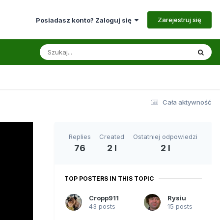
Zarejestruj się
Posiadasz konto? Zaloguj się
Cała aktywność
Replies
Created
Ostatniej odpowiedzi
76
2 l
2 l
TOP POSTERS IN THIS TOPIC
Cropp911
Rysiu
43 posts
15 posts