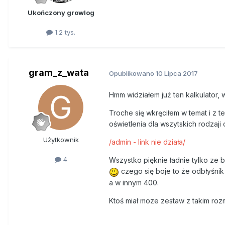
Ukończony growlog
1.2 tys.
gram_z_wata
Opublikowano
10 Lipca 2017
Hmm widziałem już ten kalkulator, 
Troche się wkręciłem w temat i z te
oświetlenia dla wszytskich rodzaji 
Użytkownik
/admin - link nie działa/
4
Wszystko pięknie ładnie tylko ze 
czego się boje to że odbłyśnik
a w innym 400.
Ktoś miał moze zestaw z takim rozm