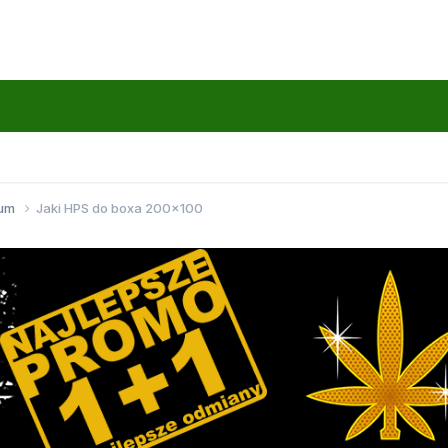
wum
Jaki HPS do boxa 200x100