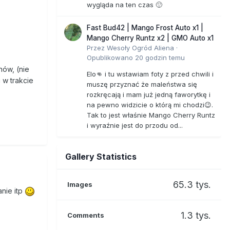
wygląda na ten czas 🙂
Fast Bud42 | Mango Frost Auto x1 |
Mango Cherry Runtz x2 | GMO Auto x1
Przez
Wesoły Ogród Aliena
·
Opublikowano
20 godzin temu
nów, (nie
Elo👊 i tu wstawiam foty z przed chwili i
 w trakcie
muszę przyznać że maleństwa się
rozkręcają i mam już jedną faworytkę i
na pewno widzicie o którą mi chodzi😉.
Tak to jest właśnie Mango Cherry Runtz
i wyraźnie jest do przodu od...
Gallery Statistics
65.3 tys.
Images
anie itp
1.3 tys.
Comments