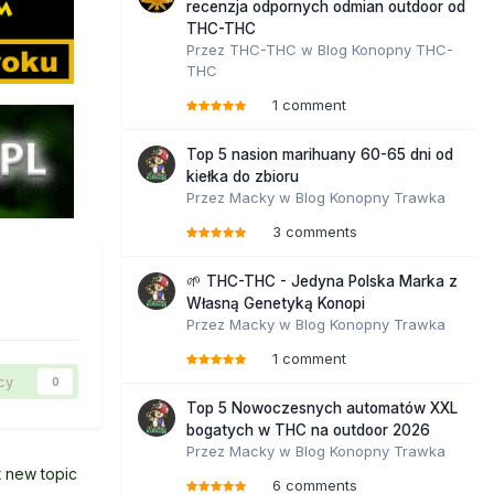
recenzja odpornych odmian outdoor od
THC-THC
Przez
THC-THC
w
Blog Konopny THC-
THC
1 comment
Top 5 nasion marihuany 60-65 dni od
kiełka do zbioru
Przez
Macky
w
Blog Konopny Trawka
3 comments
🌱 THC-THC - Jedyna Polska Marka z
Własną Genetyką Konopi
Przez
Macky
w
Blog Konopny Trawka
1 comment
cy
0
Top 5 Nowoczesnych automatów XXL
bogatych w THC na outdoor 2026
Przez
Macky
w
Blog Konopny Trawka
t new topic
6 comments