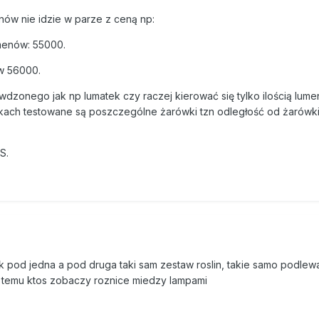
nów nie idzie w parze z ceną np:
menów: 55000.
ów 56000.
awdzonego jak np lumatek czy raczej kierować się tylko ilością lume
ach testowane są poszczególne żarówki tzn odległość od żarówki
S.
ek pod jedna a pod druga taki sam zestaw roslin, takie samo podlew
ki temu ktos zobaczy roznice miedzy lampami