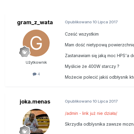
gram_z_wata
Opublikowano
10 Lipca 2017
Cześć wszystkim
Mam dość nietypową powierzchnię 
Zastanawiam się jaką moc HPS'a d
Użytkownik
Myślicie że 400W starczy ?
4
Możecie polecić jakiś odbłysnik kt
joka.menas
Opublikowano
10 Lipca 2017
/admin - link już nie działa/
Skrzydla odblysnika zawsze mozna