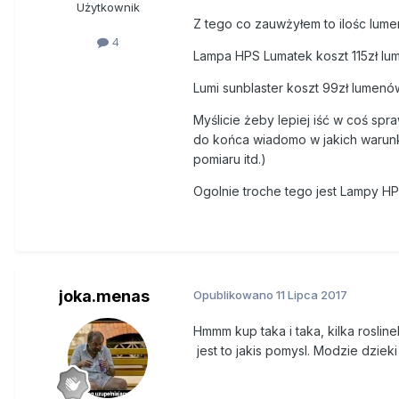
Użytkownik
Z tego co zauwżyłem to ilośc lume
4
Lampa HPS Lumatek koszt 115zł lu
Lumi sunblaster koszt 99zł lumen
Myślicie żeby lepiej iść w coś spr
do końca wiadomo w jakich warunk
pomiaru itd.)
Ogolnie troche tego jest
Lampy HP
joka.menas
Opublikowano
11 Lipca 2017
Hmmm kup taka i taka, kilka roslin
jest to jakis pomysl. Modzie dzie