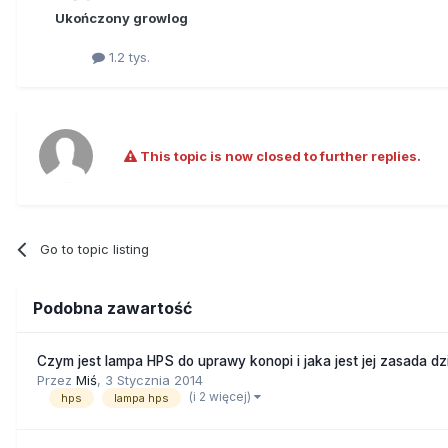
Ukończony growlog
1.2 tys.
This topic is now closed to further replies.
Go to topic listing
Podobna zawartość
Czym jest lampa HPS do uprawy konopi i jaka jest jej zasada dz
Przez
Miś
,
3 Stycznia 2014
(i 2 więcej)
hps
lampa hps