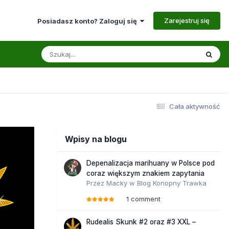
Zarejestruj się
Posiadasz konto? Zaloguj się
Cała aktywność
Wpisy na blogu
Depenalizacja marihuany w Polsce pod
coraz większym znakiem zapytania
Przez
Macky
w
Blog Konopny Trawka
1 comment
Rudealis Skunk #2 oraz #3 XXL –