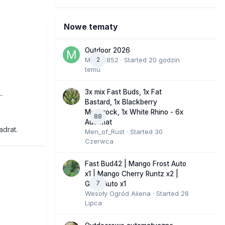
Nowe tematy
Outdoor 2026
Marcel852
2
· Started
20 godzin
temu
3x mix Fast Buds, 1x Fat
.
Bastard, 1x Blackberry
Moonrock, 1x White Rhino - 6x
88
Automat
adrat.
Men_of_Rust
· Started
30
Czerwca
Fast Bud42 | Mango Frost Auto
x1 | Mango Cherry Runtz x2 |
7
GMO Auto x1
Wesoły Ogród Aliena
· Started
28
Lipca