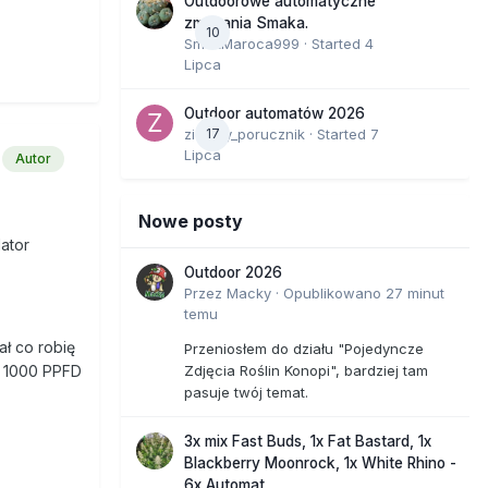
Outdoorowe automatyczne
zmagania Smaka.
10
SmakMaroca999
· Started
4
Lipca
Outdoor automatów 2026
zielony_porucznik
17
· Started
7
Lipca
Autor
Nowe posty
lator
Outdoor 2026
Przez
Macky
·
Opublikowano
27 minut
temu
ał co robię
Przeniosłem do działu "Pojedyncze
Zdjęcia Roślin Konopi", bardziej tam
ł 1000 PPFD
pasuje twój temat.
?
3x mix Fast Buds, 1x Fat Bastard, 1x
Blackberry Moonrock, 1x White Rhino -
6x Automat