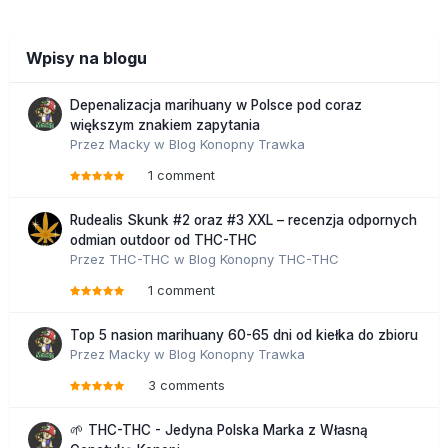
Wpisy na blogu
Depenalizacja marihuany w Polsce pod coraz
większym znakiem zapytania
Przez
Macky
w
Blog Konopny Trawka
1 comment
Rudealis Skunk #2 oraz #3 XXL – recenzja odpornych
odmian outdoor od THC-THC
Przez
THC-THC
w
Blog Konopny THC-THC
1 comment
Top 5 nasion marihuany 60-65 dni od kiełka do zbioru
Przez
Macky
w
Blog Konopny Trawka
3 comments
🌱 THC-THC - Jedyna Polska Marka z Własną