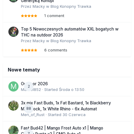
Genetyką Konopi
Przez
Macky
w
Blog Konopny Trawka
1 comment
Top 5 Nowoczesnych automatów XXL bogatych w
THC na outdoor 2026
Przez
Macky
w
Blog Konopny Trawka
6 comments
Nowe tematy
Outdoor 2026
2
Marcel852
· Started
Środa o 13:50
3x mix Fast Buds, 1x Fat Bastard, 1x Blackberry
88
Moonrock, 1x White Rhino - 6x Automat
Men_of_Rust
· Started
30 Czerwca
Fast Bud42 | Mango Frost Auto x1 | Mango
7
Cherry Runtz x2 | GMO Auto x1