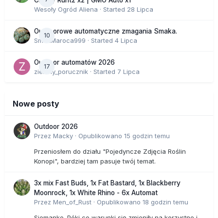
Wesoły Ogród Aliena
· Started
28 Lipca
Outdoorowe automatyczne zmagania Smaka.
10
SmakMaroca999
· Started
4 Lipca
Outdoor automatów 2026
17
zielony_porucznik
· Started
7 Lipca
Nowe posty
Outdoor 2026
Przez
Macky
·
Opublikowano
15 godzin temu
Przeniosłem do działu "Pojedyncze Zdjęcia Roślin
Konopi", bardziej tam pasuje twój temat.
3x mix Fast Buds, 1x Fat Bastard, 1x Blackberry
Moonrock, 1x White Rhino - 6x Automat
Przez
Men_of_Rust
·
Opublikowano
18 godzin temu
Siemanko. Póki co warunki się zmieniły na korzystne i