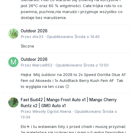
jest 26°C oraz 60 % wilgotności. Cała trójka robi to co
powinna, puchnie,nie marudzi i przyjmuje wszystko co
dostaje bez marudzenia.
Outdoor 2026
Przez
stix33
·
Opublikowano
Środa o 14:40
Śliczne
Outdoor 2026
Przez
Marcel852
·
Opublikowano
Środa o 13:50
Hejka Mój outdoor na 2026 to 2x Speed Gorrilla Glue Af
Fem od Akseeds i 1x AutoBlack Berry Kush Fem AF Tak
to wygląda na ten czas 🙂
Fast Bud42 | Mango Frost Auto x1 | Mango Cherry
Runtz x2 | GMO Auto x1
Przez
Wesoły Ogród Aliena
·
Opublikowano
Środa o
13:34
Elo👊 i tu wstawiam foty z przed chwili i muszę przyznać
że maleństwa się rozkręcają i mam już jedną faworytkę i