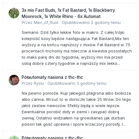
3x mix Fast Buds, 1x Fat Bastard, 1x Blackberry
Moonrock, 1x White Rhino - 6x Automat
Przez
Men_of_Rust
·
Opublikowano
2 godziny temu
Siemano. Dziś tylko lekkie foto w makro. Z całej trójki
kolejność kosy będzie następująca: Fat Bastard,Mix ten
wyższy a na końcu najniższy z mixów. Fat Bastard w 75
procentach trichomy ma mleczne a kwestia pozostałych
to maks parę dni do tygodnia, wyższy mix ma przed
sobą dobre cztery tygodnie a najniższy mix lekko...
Półautomaty nasiona z thc-thc
Przez
Rysiu
·
Opublikowano
3 godziny temu
Na pewno pomoże. Kup jakiegoś plagrona albo biobizza
albo canna. Wrzuć to w doniczki takie 25 litrów. Do tego
jakiś zestaw nawozów. Efekty będą o wiele lepsze.
Ewentualnie porobić doły w ziemii i zasypać dobrą
ziemią. Ostatnio widziałem na growdiaries jak durban
poison tak gość uprawia i spore krzaczory porosły. I...
Półautomaty nasiona z thc-thc