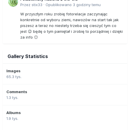
Przez
stix33
·
Opublikowano
3 godziny temu
W przyszłym roku zrobię fotorelacje zaczynając
konkretnie od wyboru ziemi, nawozów na start tak jak
piszesz a teraz no niestety trzeba się cieszyć tym co
jest 😉 będę o tym pamiętał i zrobię to porządniej i dzięki
za info 🙂
Gallery Statistics
Images
65.3 tys.
Comments
1.3 tys.
Albums
1.9 tys.