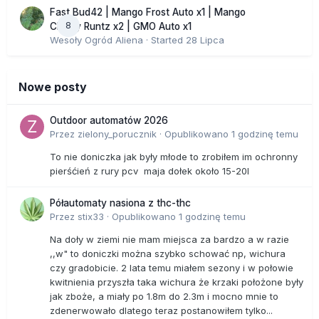
Fast Bud42 | Mango Frost Auto x1 | Mango
8
Cherry Runtz x2 | GMO Auto x1
Wesoły Ogród Aliena
· Started
28 Lipca
Nowe posty
Outdoor automatów 2026
Przez
zielony_porucznik
·
Opublikowano
1 godzinę temu
To nie doniczka jak były młode to zrobiłem im ochronny
pierśćień z rury pcv maja dołek około 15-20l
Półautomaty nasiona z thc-thc
Przez
stix33
·
Opublikowano
1 godzinę temu
Na doły w ziemi nie mam miejsca za bardzo a w razie
,,w" to doniczki można szybko schować np, wichura
czy gradobicie. 2 lata temu miałem sezony i w połowie
kwitnienia przyszła taka wichura że krzaki położone były
jak zboże, a miały po 1.8m do 2.3m i mocno mnie to
zdenerwowało dlatego teraz postanowiłem tylko...