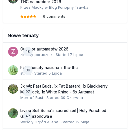
THC na outdoor 2026
Przez
Macky
w
Blog Konopny Trawka
6 comments
Nowe tematy
Outdoor automatów 2026
18
zielony_porucznik
· Started
7 Lipca
Półautomaty nasiona z thc-thc
39
stix33
· Started
5 Lipca
3x mix Fast Buds, 1x Fat Bastard, 1x Blackberry
97
Moonrock, 1x White Rhino - 6x Automat
Men_of_Rust
· Started
30 Czerwca
Living Soil Soma's sacred soil | Holy Punch od
47
GHS sezonowa🔥
Wesoły Ogród Aliena
· Started
12 Maja