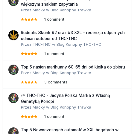
większym znakiem zapytania
Przez
Macky
w
Blog Konopny Trawka
1 comment
Rudealis Skunk #2 oraz #3 XXL – recenzja odpornych
odmian outdoor od THC-THC
Przez
THC-THC
w
Blog Konopny THC-THC
1 comment
Top 5 nasion marihuany 60-65 dni od kiełka do zbioru
Przez
Macky
w
Blog Konopny Trawka
3 comments
🌱 THC-THC - Jedyna Polska Marka z Własną
Genetyką Konopi
Przez
Macky
w
Blog Konopny Trawka
1 comment
Top 5 Nowoczesnych automatów XXL bogatych w