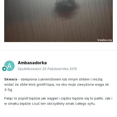
Ambasadorka
Opublikowano
25 Października 2015
Skwara
- oblepiona cukrem/bixem lub innym shitem i resztą
widać że zbite ktoś gniótł topa, na oko moje zawyżona waga ok
3-5g.
Paląc to popiół będzie jak węgiel i ciężko będzie się to paliło. Jak i
w smaku będzie czuć ten obrzydliwy smak całego syfu.