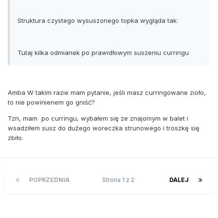
Struktura czystego wysuszonego topka wygląda tak:
Tutaj kilka odmianek po prawidłowym suszeniu curringu
Amba W takim razie mam pytanie, jeśli masz curringowane zioło,
to nie powinienem go gniść?
Tzn, mam po curringu, wybałem się ze znajomym w balet i
wsadziłem susz do dużego woreczka strunowego i troszkę się
zbiło.
POPRZEDNIA
Strona 1 z 2
DALEJ