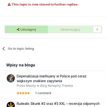
This topic is now closed to further replies.
Udostępnij
Obserwujący
0
Go to topic listing
Wpisy na blogu
Depenalizacja marihuany w Polsce pod coraz
większym znakiem zapytania
Przez
Macky
w
Blog Konopny Trawka
1 comment
Rudealis Skunk #2 oraz #3 XXL – recenzja odpornych