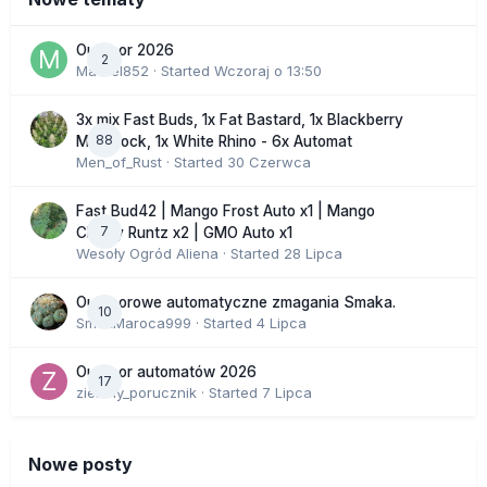
Outdoor 2026
2
Marcel852
· Started
Wczoraj o 13:50
3x mix Fast Buds, 1x Fat Bastard, 1x Blackberry
88
Moonrock, 1x White Rhino - 6x Automat
Men_of_Rust
· Started
30 Czerwca
Fast Bud42 | Mango Frost Auto x1 | Mango
7
Cherry Runtz x2 | GMO Auto x1
Wesoły Ogród Aliena
· Started
28 Lipca
Outdoorowe automatyczne zmagania Smaka.
10
SmakMaroca999
· Started
4 Lipca
Outdoor automatów 2026
17
zielony_porucznik
· Started
7 Lipca
Nowe posty