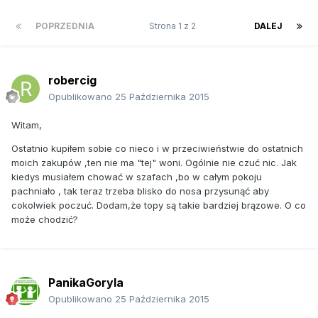
POPRZEDNIA
Strona 1 z 2
DALEJ
robercig
Opublikowano
25 Października 2015
Witam,
Ostatnio kupiłem sobie co nieco i w przeciwieństwie do ostatnich
moich zakupów ,ten nie ma "tej" woni. Ogólnie nie czuć nic. Jak
kiedys musiałem chować w szafach ,bo w całym pokoju
pachniało , tak teraz trzeba blisko do nosa przysunąć aby
cokolwiek poczuć. Dodam,że topy są takie bardziej brązowe. O co
może chodzić?
PanikaGoryla
Opublikowano
25 Października 2015