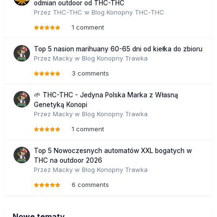
odmian outdoor od THC-THC
Przez
THC-THC
w
Blog Konopny THC-THC
1 comment
Top 5 nasion marihuany 60-65 dni od kiełka do zbioru
Przez
Macky
w
Blog Konopny Trawka
3 comments
🌱 THC-THC - Jedyna Polska Marka z Własną
Genetyką Konopi
Przez
Macky
w
Blog Konopny Trawka
1 comment
Top 5 Nowoczesnych automatów XXL bogatych w
THC na outdoor 2026
Przez
Macky
w
Blog Konopny Trawka
6 comments
Nowe tematy