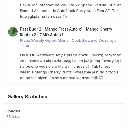
Hejka Mój outdoor na 2026 to 2x Speed Gorrilla Glue Af
Fem od Akseeds i 1x AutoBlack Berry Kush Fem AF Tak
to wygląda na ten czas 🙂
Fast Bud42 | Mango Frost Auto x1 | Mango Cherry
Runtz x2 | GMO Auto x1
Przez
Wesoły Ogród Aliena
·
Opublikowano
Wczoraj o
13:34
Elo👊 i tu wstawiam foty z przed chwili i muszę przyznać
że maleństwa się rozkręcają i mam już jedną faworytkę i
na pewno widzicie o którą mi chodzi😉. Tak to jest
właśnie Mango Cherry Runtz i wyraźnie jest do przodu
od pozostałych. Pozdro mordki wędzone 😉 🤣
Gallery Statistics
Images
65.3 tys.