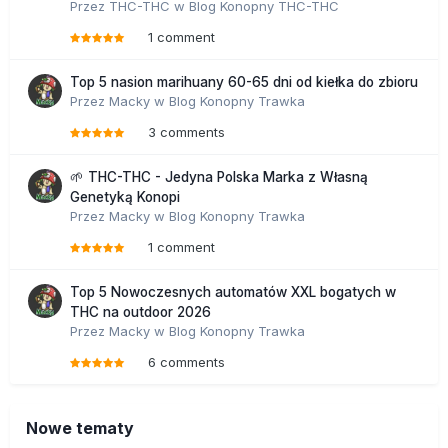
Przez
THC-THC
w
Blog Konopny THC-THC
1 comment
Top 5 nasion marihuany 60-65 dni od kiełka do zbioru
Przez
Macky
w
Blog Konopny Trawka
3 comments
🌱 THC-THC - Jedyna Polska Marka z Własną
Genetyką Konopi
Przez
Macky
w
Blog Konopny Trawka
1 comment
Top 5 Nowoczesnych automatów XXL bogatych w
THC na outdoor 2026
Przez
Macky
w
Blog Konopny Trawka
6 comments
Nowe tematy