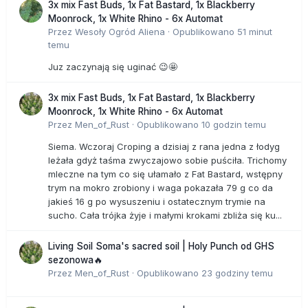
3x mix Fast Buds, 1x Fat Bastard, 1x Blackberry
Moonrock, 1x White Rhino - 6x Automat
Przez
Wesoły Ogród Aliena
·
Opublikowano
51 minut
temu
Juz zaczynają się uginać 😉🤩
3x mix Fast Buds, 1x Fat Bastard, 1x Blackberry
Moonrock, 1x White Rhino - 6x Automat
Przez
Men_of_Rust
·
Opublikowano
10 godzin temu
Siema. Wczoraj Croping a dzisiaj z rana jedna z łodyg
leżała gdyż taśma zwyczajowo sobie puściła. Trichomy
mleczne na tym co się ułamało z Fat Bastard, wstępny
trym na mokro zrobiony i waga pokazała 79 g co da
jakieś 16 g po wysuszeniu i ostatecznym trymie na
sucho. Cała trójka żyje i małymi krokami zbliża się ku...
Living Soil Soma's sacred soil | Holy Punch od GHS
sezonowa🔥
Przez
Men_of_Rust
·
Opublikowano
23 godziny temu