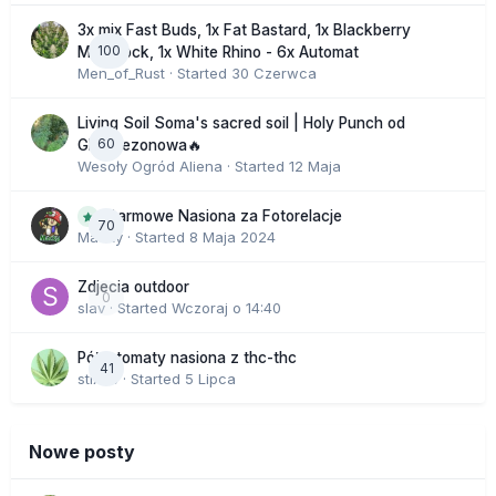
3x mix Fast Buds, 1x Fat Bastard, 1x Blackberry
100
Moonrock, 1x White Rhino - 6x Automat
Men_of_Rust
· Started
30 Czerwca
Living Soil Soma's sacred soil | Holy Punch od
60
GHS sezonowa🔥
Wesoły Ogród Aliena
· Started
12 Maja
Darmowe Nasiona za Fotorelacje
70
Macky
· Started
8 Maja 2024
Zdjecia outdoor
0
slav
· Started
Wczoraj o 14:40
Półautomaty nasiona z thc-thc
41
stix33
· Started
5 Lipca
Nowe posty