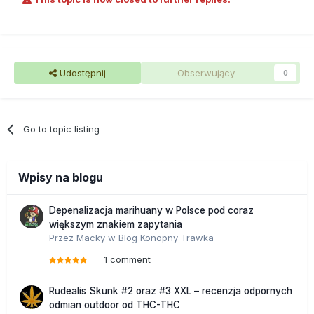
Udostępnij
Obserwujący
0
Go to topic listing
Wpisy na blogu
Depenalizacja marihuany w Polsce pod coraz
większym znakiem zapytania
Przez
Macky
w
Blog Konopny Trawka
1 comment
Rudealis Skunk #2 oraz #3 XXL – recenzja odpornych
odmian outdoor od THC-THC