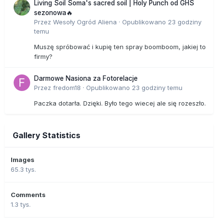
Living Soil Soma's sacred soil | Holy Punch od GHS
sezonowa🔥
Przez
Wesoły Ogród Aliena
·
Opublikowano
23 godziny
temu
Muszę spróbować i kupię ten spray boomboom, jakiej to
firmy?
Darmowe Nasiona za Fotorelacje
Przez
fredom18
·
Opublikowano
23 godziny temu
Paczka dotarła. Dzięki. Było tego wiecej ale się rozeszło.
Gallery Statistics
Images
65.3 tys.
Comments
1.3 tys.