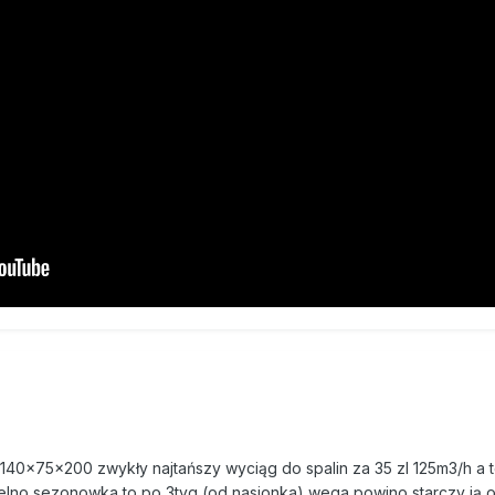
40×75×200 zwykły najtańszy wyciąg do spalin za 35 zl 125m3/h a 
 pelno sezonowka to po 3tyg (od nasionka) wega powino starczy ją 