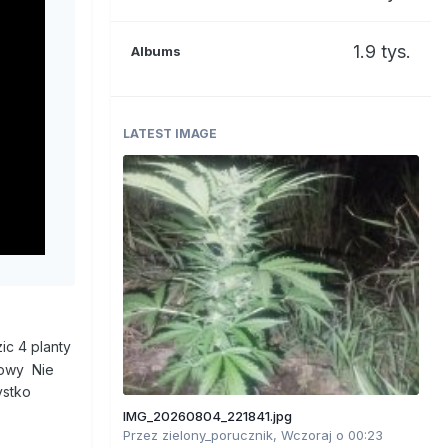
1.9 tys.
Albums
LATEST IMAGE
c 4 planty
glowy Nie
ystko
IMG_20260804_221841.jpg
Przez
zielony_porucznik
,
Wczoraj o 00:23