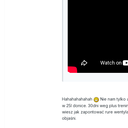
Hahahahahahah
Nie nam tylko a
w 25l donice. 30dni weg plus treni
wiesz jak zapontować rure wentylacy
objaśni.