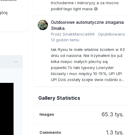
trichoderme i mikroryzy a za mocno
podbił tego light maxa 😅
górę
Outdoorowe automatyczne zmagania
Smaka.
Przez
SmakMaroca999
·
Opublikowano
13 godzin temu
tak Rysiu te małe właśnie ściołem w 63
dniu od nasiona. Nie trzymałem bo już
kilka miejsc małych plechy się
pojawiło.To taki typowy Lowryder
liściasty i moc między 10-15%. UP! UP!
UP! Dziś zostały ścięte dwie roślinki o...
Gallery Statistics
65.3 tys.
Images
1.3 tys.
Comments