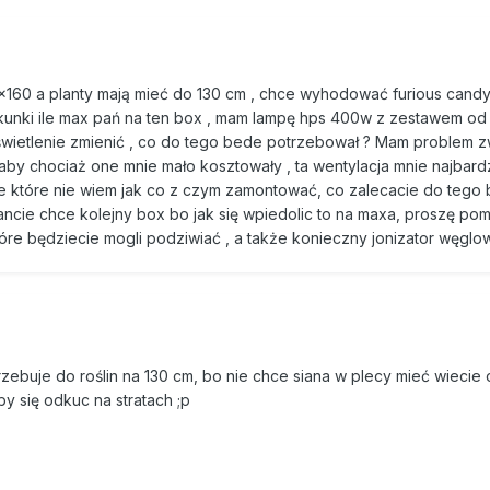
60 a planty mają mieć do 130 cm , chce wyhodować furious candy
kunki ile max pań na ten box , mam lampę hps 400w z zestawem od
ie oświetlenie zmienić , co do tego bede potrzebował ? Mam problem
y chociaż one mnie mało kosztowały , ta wentylacja mnie najbardz
 które nie wiem jak co z czym zamontować, co zalecacie do tego b
ancie chce kolejny box bo jak się wpiedolic to na maxa, proszę pom
óre będziecie mogli podziwiać , a także konieczny jonizator węglo
rzebuje do roślin na 130 cm, bo nie chce siana w plecy mieć wiecie
by się odkuc na stratach ;p