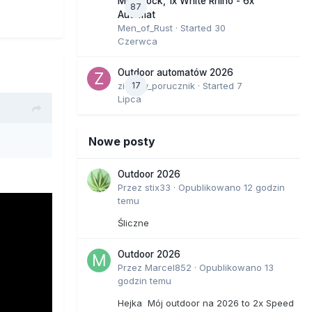
Moonrock, 1x White Rhino - 6x
87
Automat
Men_of_Rust
· Started
30
Czerwca
Outdoor automatów 2026
zielony_porucznik
17
· Started
7
Lipca
Nowe posty
Outdoor 2026
Przez
stix33
·
Opublikowano
12 godzin
temu
Śliczne
Outdoor 2026
Przez
Marcel852
·
Opublikowano
13
godzin temu
Hejka Mój outdoor na 2026 to 2x Speed