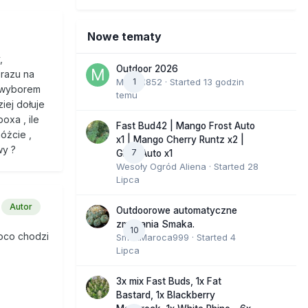
Nowe tematy
,
Outdoor 2026
 razu na
Marcel852
1
· Started
13 godzin
 zwyborem
temu
iej dołuje
oxa , ile
Fast Bud42 | Mango Frost Auto
óżcie ,
x1 | Mango Cherry Runtz x2 |
wy ?
7
GMO Auto x1
Wesoły Ogród Aliena
· Started
28
Lipca
Autor
Outdoorowe automatyczne
zmagania Smaka.
10
 oco chodzi
SmakMaroca999
· Started
4
Lipca
3x mix Fast Buds, 1x Fat
Bastard, 1x Blackberry