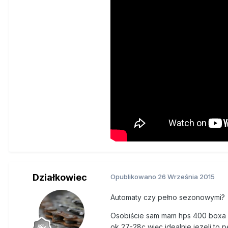
Działkowiec
Opublikowano
26 Września 2015
Automaty czy pełno sezonowymi?
Osobiście sam mam hps 400 boxa 1
ok 27-28c więc idealnie jezeli to