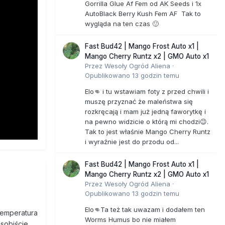
Gorrilla Glue Af Fem od AK Seeds i 1x
AutoBlack Berry Kush Fem AF Tak to
wygląda na ten czas 🙂
Fast Bud42 | Mango Frost Auto x1 |
Mango Cherry Runtz x2 | GMO Auto x1
Przez
Wesoły Ogród Aliena
·
Opublikowano
13 godzin temu
Elo👊 i tu wstawiam foty z przed chwili i
muszę przyznać że maleństwa się
rozkręcają i mam już jedną faworytkę i
na pewno widzicie o którą mi chodzi😉.
Tak to jest właśnie Mango Cherry Runtz
i wyraźnie jest do przodu od...
Fast Bud42 | Mango Frost Auto x1 |
Mango Cherry Runtz x2 | GMO Auto x1
Przez
Wesoły Ogród Aliena
·
Opublikowano
13 godzin temu
Elo👊Ta też tak uwazam i dodałem ten
temperatura
Worms Humus bo nie miałem
osobiście