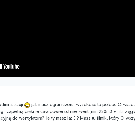
dministracji
jak masz ograniczoną wysokość to polece Ci wsadzi
ng i zapełnią pięknie cała powierzchnie. went ,min 230m3 + filtr wę
jną do wentylatora? ile ty masz lat 3 ? Masz tu filmik, który Ci wsz