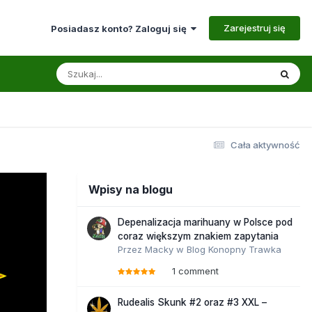
Zarejestruj się
Posiadasz konto? Zaloguj się
Cała aktywność
Wpisy na blogu
Depenalizacja marihuany w Polsce pod
coraz większym znakiem zapytania
Przez
Macky
w
Blog Konopny Trawka
1 comment
Rudealis Skunk #2 oraz #3 XXL –