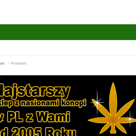
wum
Problem