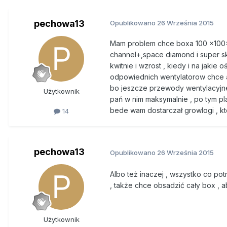
pechowa13
Opublikowano
26 Września 2015
Mam problem chce boxa 100 x100x1
channel+,space diamond i super s
kwitnie i wzrost , kiedy i na jak
odpowiednich wentylatorow chce ab
bo jeszcze przewody wentylacyjne
Użytkownik
pań w nim maksymalnie , po tym pl
bede wam dostarczał growlogi , kt
14
pechowa13
Opublikowano
26 Września 2015
Albo też inaczej , wszystko co pot
, także chce obsadzić cały box , a
Użytkownik