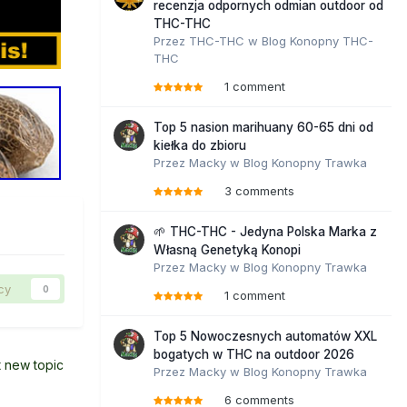
recenzja odpornych odmian outdoor od
THC-THC
Przez
THC-THC
w
Blog Konopny THC-
THC
1 comment
Top 5 nasion marihuany 60-65 dni od
kiełka do zbioru
Przez
Macky
w
Blog Konopny Trawka
3 comments
🌱 THC-THC - Jedyna Polska Marka z
Własną Genetyką Konopi
Przez
Macky
w
Blog Konopny Trawka
cy
0
1 comment
Top 5 Nowoczesnych automatów XXL
bogatych w THC na outdoor 2026
t new topic
Przez
Macky
w
Blog Konopny Trawka
6 comments