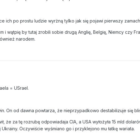
ce ich po prostu ludzie wyrżną tylko jak się pojawi pierwszy zamac
i wątpię by tutaj zrobili sobie drugą Anglię, Belgię, Niemcy czy Fra
również narodem.
aela = USrael.
win. On od dawna powtarza, że nieprzypadkowo destabilizuje się bli
ił, że za tę rozrubę odpowiadaja CIA, a USA wyłożyła 15 mld dolaró
lnej Ukrainy. Oczywiście wyśmiano go i przyklejono mu łatkę wariata.