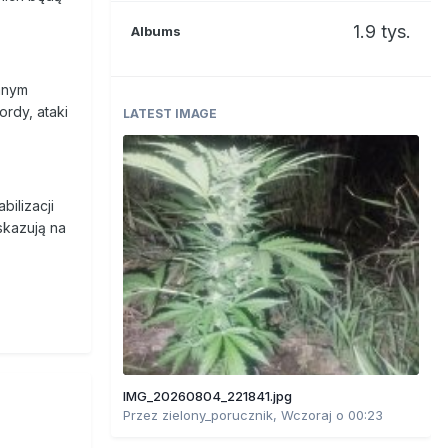
1.9 tys.
Albums
danym
ordy, ataki
LATEST IMAGE
bilizacji
skazują na
IMG_20260804_221841.jpg
Przez
zielony_porucznik
,
Wczoraj o 00:23