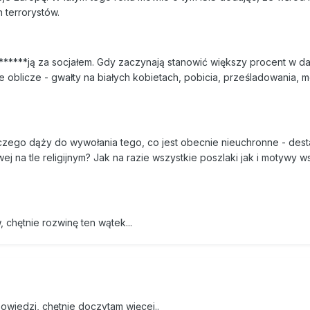
 terrorystów.
*******ją za socjałem. Gdy zaczynają stanowić większy procent w 
oblicze - gwałty na białych kobietach, pobicia, prześladowania, m
laczego dąży do wywołania tego, co jest obecnie nieuchronne - desta
 na tle religijnym? Jak na razie wszystkie poszlaki jak i motywy w
 chętnie rozwinę ten wątek...
owiedzi, chętnie doczytam więcej..