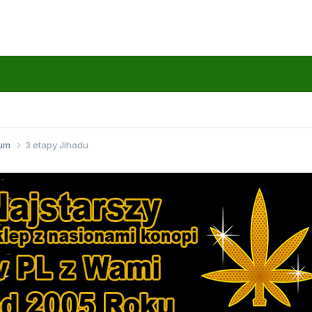
wum
3 etapy Jihadu