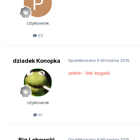
Użytkownik
62
dziadek Konopka
Opublikowano
9 Września 2015
/admin - link wygasł/
Użytkownik
61
Big Lebowski
Opublikowano
9 Września 2015