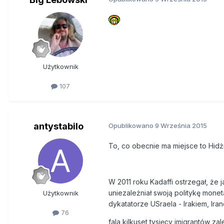
Użytkownik
107
antystabilo
Opublikowano
9 Września 2015
To, co obecnie ma miejsce to Hidż
W 2011 roku Kadaffi ostrzegał, że 
uniezależniał swoją politykę mone
Użytkownik
dykatatorze USraela - Irakiem, Ira
76
fala kilkuset tysięcy imigrantów z