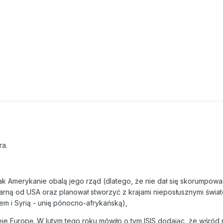
ra.
jak Amerykanie obalą jego rząd (dlatego, że nie dał się skorumpowa
tarną od USA oraz planował stworzyć z krajami nieposłusznymi świa
nem i Syrią - unię pónocno-afrykańską),
aleje Europę. W lutym tego roku mówiło o tym ISIS dodając, że wśród