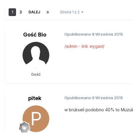
1
2
DALEJ
Strona 1 z 2
Gość Bio
Opublikowano
8 Września 2015
/admin - link wygasł/
Gość
pitek
Opublikowano
9 Września 2015
w brukseli podobno 40% to Muzulma