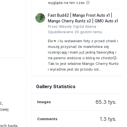
wygląda na ten czas 🙂
Fast Bud42 | Mango Frost Auto x1 |
Mango Cherry Runtz x2 | GMO Auto x1
Przez
Wesoły Ogród Aliena
·
Opublikowano
20 godzin temu
Elo👊 i tu wstawiam foty z przed chwili i
muszę przyznać że maleństwa się
rozkręcają i mam już jedną faworytkę i
na pewno widzicie o którą mi chodzi😉.
Tak to jest właśnie Mango Cherry Runtz
i wyraźnie jest do przodu od...
Gallery Statistics
65.3 tys.
Images
ć,
towej
1.3 tys.
Comments
 nich będą