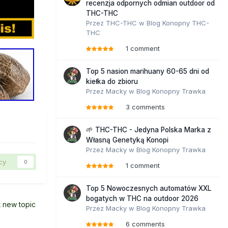
recenzja odpornych odmian outdoor od
THC-THC
Przez
THC-THC
w
Blog Konopny THC-
THC
1 comment
Top 5 nasion marihuany 60-65 dni od
kiełka do zbioru
Przez
Macky
w
Blog Konopny Trawka
3 comments
🌱 THC-THC - Jedyna Polska Marka z
Własną Genetyką Konopi
Przez
Macky
w
Blog Konopny Trawka
cy
0
1 comment
Top 5 Nowoczesnych automatów XXL
bogatych w THC na outdoor 2026
t new topic
Przez
Macky
w
Blog Konopny Trawka
6 comments