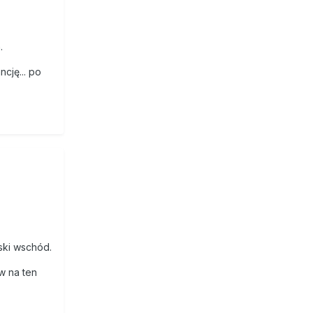
h.
ncję... po
ski wschód.
w na ten