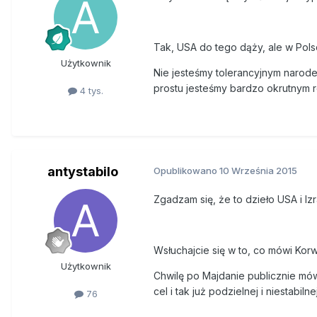
Tak, USA do tego dąży, ale w Pols
Użytkownik
Nie jesteśmy tolerancyjnym narodem 
prostu jesteśmy bardzo okrutnym 
4 tys.
antystabilo
Opublikowano
10 Września 2015
Zgadzam się, że to dzieło USA i Izr
Wsłuchajcie się w to, co mówi Kor
Użytkownik
Chwilę po Majdanie publicznie mów
cel i tak już podzielnej i niestabi
76