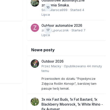
Outdoorowe automatyczne
zmagania Smaka.
10
SmakMaroca999
· Started
4
Lipca
Outdoor automatów 2026
zielony_porucznik
17
· Started
7
Lipca
Nowe posty
Outdoor 2026
Przez
Macky
·
Opublikowano
44 minuty
temu
Przeniosłem do działu "Pojedyncze
Zdjęcia Roślin Konopi", bardziej tam
pasuje twój temat.
3x mix Fast Buds, 1x Fat Bastard, 1x
Blackberry Moonrock, 1x White Rhino -
6x Automat