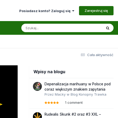
Zarejestruj się
Posiadasz konto? Zaloguj się
Cała aktywność
Wpisy na blogu
Depenalizacja marihuany w Polsce pod
coraz większym znakiem zapytania
Przez
Macky
w
Blog Konopny Trawka
1 comment
Rudealis Skunk #2 oraz #3 XXL –