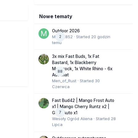
Nowe tematy
Outdoor 2026
Marcel852
2
· Started
20 godzin
temu
3x mix Fast Buds, 1x Fat
Bastard, 1x Blackberry
Moonrock, 1x White Rhino - 6x
88
Automat
Men_of_Rust
· Started
30
Czerwca
Fast Bud42 | Mango Frost Auto
x1 | Mango Cherry Runtz x2 |
7
GMO Auto x1
Wesoły Ogród Aliena
· Started
28
Lipca