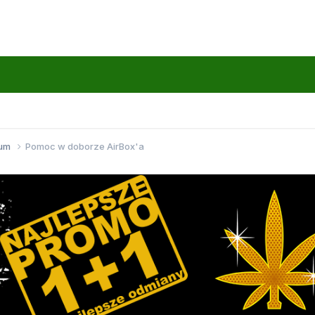
wum
Pomoc w doborze AirBox'a