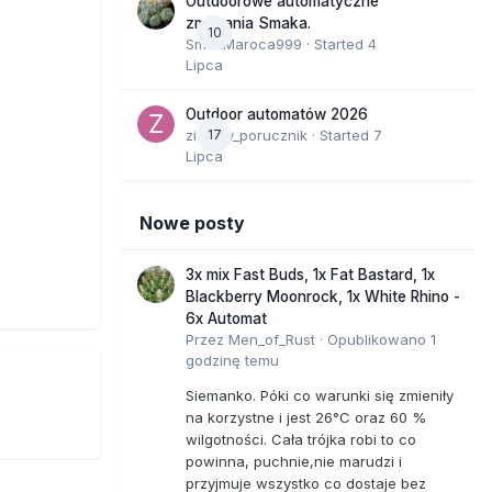
Outdoorowe automatyczne
zmagania Smaka.
10
SmakMaroca999
· Started
4
Lipca
Outdoor automatów 2026
zielony_porucznik
17
· Started
7
Lipca
Nowe posty
3x mix Fast Buds, 1x Fat Bastard, 1x
Blackberry Moonrock, 1x White Rhino -
6x Automat
Przez
Men_of_Rust
·
Opublikowano
1
godzinę temu
Siemanko. Póki co warunki się zmieniły
na korzystne i jest 26°C oraz 60 %
wilgotności. Cała trójka robi to co
powinna, puchnie,nie marudzi i
przyjmuje wszystko co dostaje bez