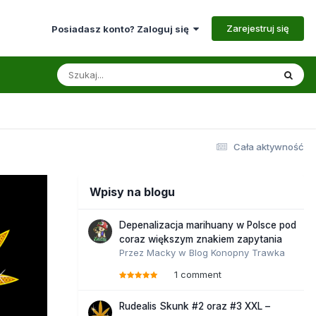
Zarejestruj się
Posiadasz konto? Zaloguj się
Cała aktywność
Wpisy na blogu
Depenalizacja marihuany w Polsce pod
coraz większym znakiem zapytania
Przez
Macky
w
Blog Konopny Trawka
1 comment
Rudealis Skunk #2 oraz #3 XXL –