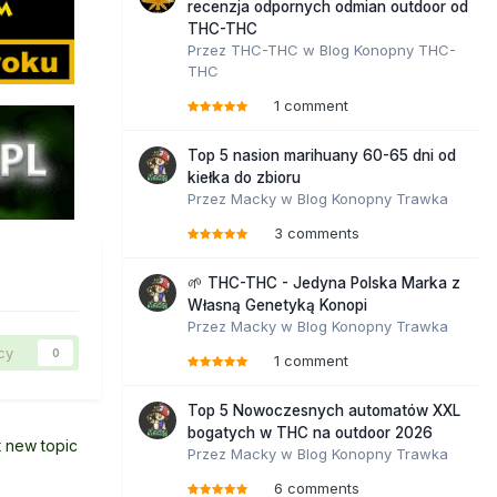
recenzja odpornych odmian outdoor od
THC-THC
Przez
THC-THC
w
Blog Konopny THC-
THC
1 comment
Top 5 nasion marihuany 60-65 dni od
kiełka do zbioru
Przez
Macky
w
Blog Konopny Trawka
3 comments
🌱 THC-THC - Jedyna Polska Marka z
Własną Genetyką Konopi
Przez
Macky
w
Blog Konopny Trawka
cy
0
1 comment
Top 5 Nowoczesnych automatów XXL
bogatych w THC na outdoor 2026
t new topic
Przez
Macky
w
Blog Konopny Trawka
6 comments