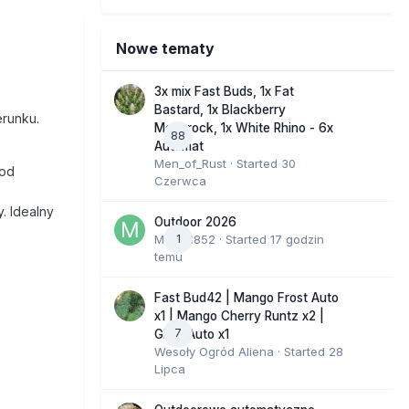
Nowe tematy
3x mix Fast Buds, 1x Fat
Bastard, 1x Blackberry
erunku.
Moonrock, 1x White Rhino - 6x
88
Automat
Men_of_Rust
· Started
30
pod
Czerwca
. Idealny
Outdoor 2026
Marcel852
1
· Started
17 godzin
temu
Fast Bud42 | Mango Frost Auto
x1 | Mango Cherry Runtz x2 |
7
GMO Auto x1
Wesoły Ogród Aliena
· Started
28
Lipca