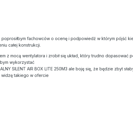
c poprosiłbym fachowców o ocenę i podpowiedź w którym pójść ki
iu całej konstrukcji.
m z mocą wentylatora i zrobił się układ, który trudno dopasować 
łbym wykorzystać
LNY SILENT AIR BOX LITE 250M3 ale boję się, że będzie zbyt słaby
 widzę takiego w ofercie