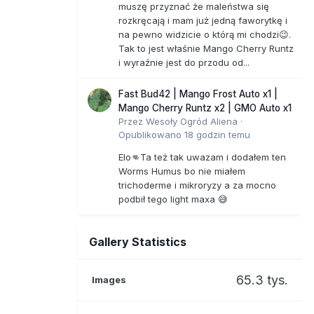
muszę przyznać że maleństwa się
rozkręcają i mam już jedną faworytkę i
na pewno widzicie o którą mi chodzi😉.
Tak to jest właśnie Mango Cherry Runtz
i wyraźnie jest do przodu od...
Fast Bud42 | Mango Frost Auto x1 |
Mango Cherry Runtz x2 | GMO Auto x1
Przez
Wesoły Ogród Aliena
·
Opublikowano
18 godzin temu
Elo👊Ta też tak uwazam i dodałem ten
Worms Humus bo nie miałem
trichoderme i mikroryzy a za mocno
podbił tego light maxa 😅
Gallery Statistics
65.3 tys.
Images