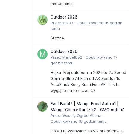
marudzenia.
Outdoor 2026
Przez
stix33
·
Opublikowano
16 godzin
temu
Śliczne
Outdoor 2026
Przez
Marcel852
·
Opublikowano
17
godzin temu
Hejka Mój outdoor na 2026 to 2x Speed
Gorrilla Glue Af Fem od AK Seeds i 1x
AutoBlack Berry Kush Fem AF Tak to
wygląda na ten czas 🙂
Fast Bud42 | Mango Frost Auto x1 |
Mango Cherry Runtz x2 | GMO Auto x1
Przez
Wesoły Ogród Aliena
·
Opublikowano
18 godzin temu
Elo👊 i tu wstawiam foty z przed chwili i