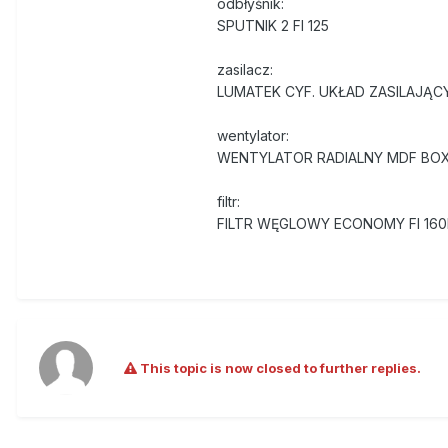
odbłyśnik:
SPUTNIK 2 FI 125
zasilacz:
LUMATEK CYF. UKŁAD ZASILAJĄ
wentylator:
WENTYLATOR RADIALNY MDF BOX 
filtr:
FILTR WĘGLOWY ECONOMY FI 16
This topic is now closed to further replies.