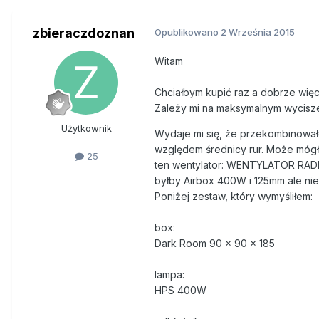
zbieraczdoznan
Opublikowano
2 Września 2015
Witam
Chciałbym kupić raz a dobrze wię
Zależy mi na maksymalnym wyciszen
Użytkownik
Wydaje mi się, że przekombinowałe
względem średnicy rur. Może móg
25
ten wentylator: WENTYLATOR RADIA
byłby Airbox 400W i 125mm ale nie
Poniżej zestaw, który wymyśliłem:
box:
Dark Room 90 x 90 x 185
lampa:
HPS 400W