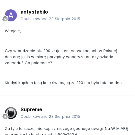
antystabilo
Opublikowano
23 Sierpnia 2015
Witajcie,
Czy w budżecie ok. 200 zł (jestem na wakacjach w Polsce)
dostanę jakiś w miarę porządny waporyzator, czy szkoda
zachodu? Co polecacie?
Kiedyś kupiłem taką kulę świecącą za 120 i to było totalne dno...
Supreme
Opublikowano
23 Sierpnia 2015
Za tyle to raczej nie kupisz niczego godnego uwagi. Na W MIARĘ
przyzwoity to trzeba wydać 500-700zł.