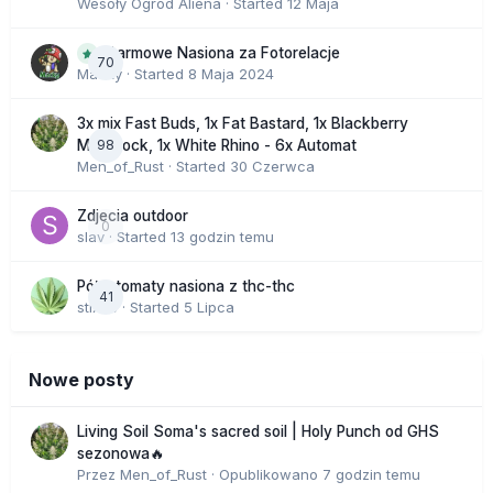
Wesoły Ogród Aliena
· Started
12 Maja
Darmowe Nasiona za Fotorelacje
70
Macky
· Started
8 Maja 2024
3x mix Fast Buds, 1x Fat Bastard, 1x Blackberry
98
Moonrock, 1x White Rhino - 6x Automat
Men_of_Rust
· Started
30 Czerwca
Zdjecia outdoor
0
slav
· Started
13 godzin temu
Półautomaty nasiona z thc-thc
41
stix33
· Started
5 Lipca
Nowe posty
Living Soil Soma's sacred soil | Holy Punch od GHS
sezonowa🔥
Przez
Men_of_Rust
·
Opublikowano
7 godzin temu