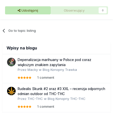
Udostępnij
Obserwujący
0
Go to topic listing
Wpisy na blogu
Depenalizacja marihuany w Polsce pod coraz
większym znakiem zapytania
Przez
Macky
w
Blog Konopny Trawka
1 comment
Rudealis Skunk #2 oraz #3 XXL – recenzja odpornych
odmian outdoor od THC-THC
Przez
THC-THC
w
Blog Konopny THC-THC
1 comment