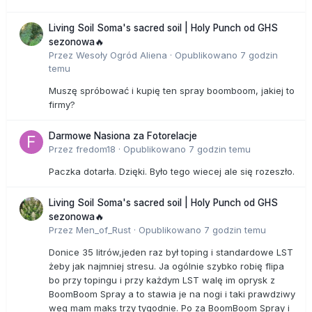
Living Soil Soma's sacred soil | Holy Punch od GHS
sezonowa🔥
Przez
Wesoły Ogród Aliena
·
Opublikowano
7 godzin
temu
Muszę spróbować i kupię ten spray boomboom, jakiej to
firmy?
Darmowe Nasiona za Fotorelacje
Przez
fredom18
·
Opublikowano
7 godzin temu
Paczka dotarła. Dzięki. Było tego wiecej ale się rozeszło.
Living Soil Soma's sacred soil | Holy Punch od GHS
sezonowa🔥
Przez
Men_of_Rust
·
Opublikowano
7 godzin temu
Donice 35 litrów,jeden raz był toping i standardowe LST
żeby jak najmniej stresu. Ja ogólnie szybko robię flipa
bo przy topingu i przy każdym LST walę im oprysk z
BoomBoom Spray a to stawia je na nogi i taki prawdziwy
weg mam maks trzy tygodnie. Po za BoomBoom Spray i