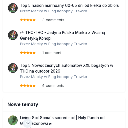
Top 5 nasion marihuany 60-65 dni od kiełka do zbioru
Przez
Macky
w
Blog Konopny Trawka
3 comments
🌱 THC-THC - Jedyna Polska Marka z Własną
Genetyką Konopi
Przez
Macky
w
Blog Konopny Trawka
1 comment
Top 5 Nowoczesnych automatów XXL bogatych w
THC na outdoor 2026
Przez
Macky
w
Blog Konopny Trawka
6 comments
Nowe tematy
Living Soil Soma's sacred soil | Holy Punch od
62
GHS sezonowa🔥