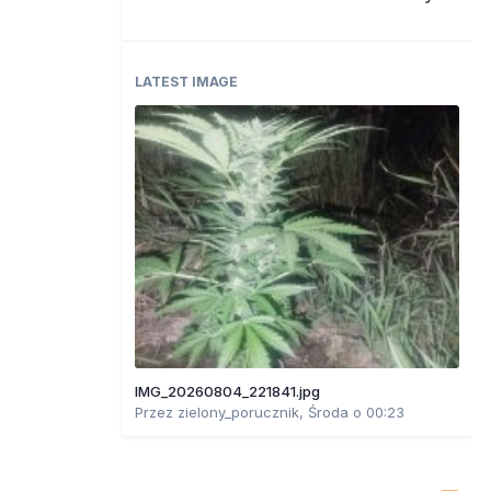
LATEST IMAGE
IMG_20260804_221841.jpg
Przez
zielony_porucznik
,
Środa o 00:23