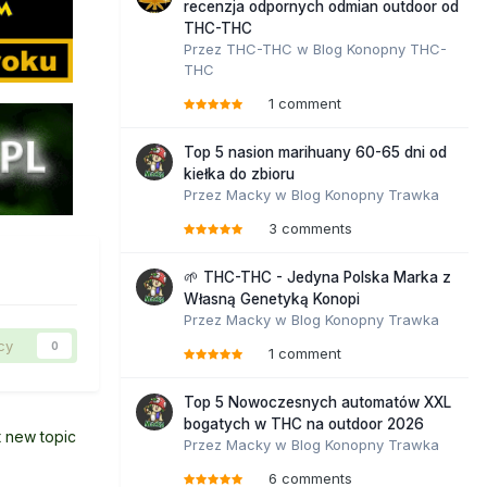
recenzja odpornych odmian outdoor od
THC-THC
Przez
THC-THC
w
Blog Konopny THC-
THC
1 comment
Top 5 nasion marihuany 60-65 dni od
kiełka do zbioru
Przez
Macky
w
Blog Konopny Trawka
3 comments
🌱 THC-THC - Jedyna Polska Marka z
Własną Genetyką Konopi
Przez
Macky
w
Blog Konopny Trawka
cy
0
1 comment
Top 5 Nowoczesnych automatów XXL
bogatych w THC na outdoor 2026
t new topic
Przez
Macky
w
Blog Konopny Trawka
6 comments