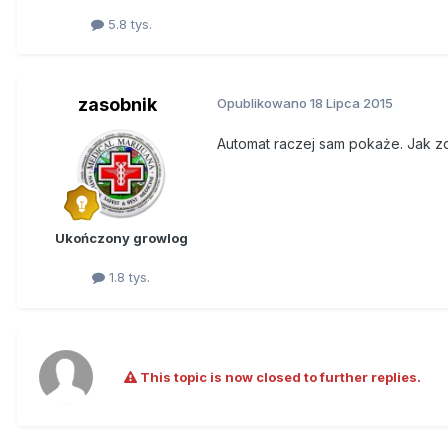
5.8 tys.
zasobnik
Opublikowano
18 Lipca 2015
Automat raczej sam pokaże. Jak zob
Ukończony growlog
1.8 tys.
This topic is now closed to further replies.