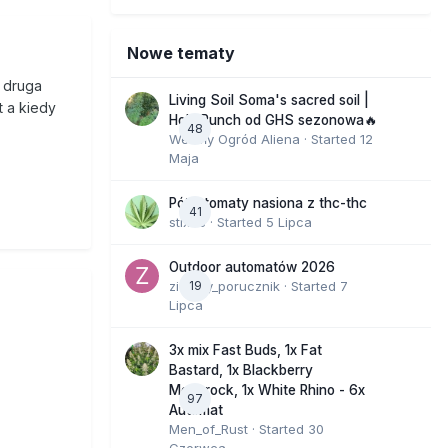
Nowe tematy
 druga
Living Soil Soma's sacred soil |
t a kiedy
Holy Punch od GHS sezonowa🔥
48
Wesoły Ogród Aliena
· Started
12
Maja
Półautomaty nasiona z thc-thc
41
stix33
· Started
5 Lipca
Outdoor automatów 2026
zielony_porucznik
19
· Started
7
Lipca
3x mix Fast Buds, 1x Fat
Bastard, 1x Blackberry
Moonrock, 1x White Rhino - 6x
97
Automat
Men_of_Rust
· Started
30
Czerwca