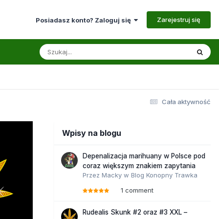
Zarejestruj się
Posiadasz konto? Zaloguj się
Cała aktywność
Wpisy na blogu
Depenalizacja marihuany w Polsce pod
coraz większym znakiem zapytania
Przez
Macky
w
Blog Konopny Trawka
1 comment
Rudealis Skunk #2 oraz #3 XXL –