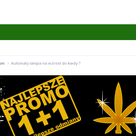
wum
Automaty lampa na wzrost do kiedy ?