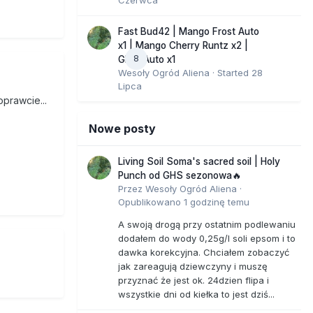
Fast Bud42 | Mango Frost Auto
x1 | Mango Cherry Runtz x2 |
8
GMO Auto x1
Wesoły Ogród Aliena
· Started
28
Lipca
prawcie...
Nowe posty
Living Soil Soma's sacred soil | Holy
Punch od GHS sezonowa🔥
Przez
Wesoły Ogród Aliena
·
Opublikowano
1 godzinę temu
A swoją drogą przy ostatnim podlewaniu
dodałem do wody 0,25g/l soli epsom i to
dawka korekcyjna. Chciałem zobaczyć
jak zareagują dziewczyny i muszę
przyznać że jest ok. 24dzien flipa i
wszystkie dni od kiełka to jest dziś...