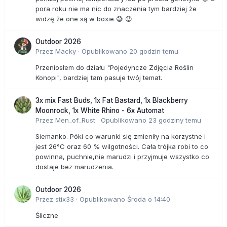
pora roku nie ma nic do znaczenia tym bardziej że
widzę że one są w boxie 😅 😉
Outdoor 2026
Przez
Macky
·
Opublikowano
20 godzin temu
Przeniosłem do działu "Pojedyncze Zdjęcia Roślin
Konopi", bardziej tam pasuje twój temat.
3x mix Fast Buds, 1x Fat Bastard, 1x Blackberry
Moonrock, 1x White Rhino - 6x Automat
Przez
Men_of_Rust
·
Opublikowano
23 godziny temu
Siemanko. Póki co warunki się zmieniły na korzystne i
jest 26°C oraz 60 % wilgotności. Cała trójka robi to co
powinna, puchnie,nie marudzi i przyjmuje wszystko co
dostaje bez marudzenia.
Outdoor 2026
Przez
stix33
·
Opublikowano
Środa o 14:40
Śliczne