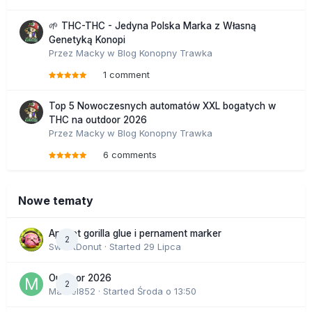
🌱 THC-THC - Jedyna Polska Marka z Własną
Genetyką Konopi
Przez
Macky
w
Blog Konopny Trawka
1 comment
Top 5 Nowoczesnych automatów XXL bogatych w
THC na outdoor 2026
Przez
Macky
w
Blog Konopny Trawka
6 comments
Nowe tematy
Apricot gorilla glue i pernament marker
2
SweetDonut
· Started
29 Lipca
Outdoor 2026
2
Marcel852
· Started
Środa o 13:50