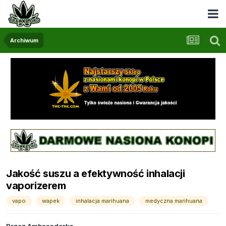
Archiwum
Jakość suszu a efektywność inhalacji
vaporizerem
vapo
wapek
inhalacja marihuana
medyczna marihuana