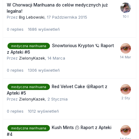
Konsystencja - bardzo często susz z ulicy jest miękki, sypki,
W Chorwacji Marihuana do celów medycznych już
klejący się, błyszczący się pod światło a także przypomina
legalna!
wszystko inne a nie konopie. Gdy mamy dotyczenie z takim
Przez
Big Lebowski
,
17 Października 2015
zjawiskiem na 90% susz jest skażony dodatkowymi
substancjami zwiększającymi wagę.
0
replies
1686
wyświetleń
Jakość tego suszu jest wyjątkowo słaba i nie ma ona
medycznego zastosowania.
Snowtorious Krypton 🪐 Raport
medyczna marihuana
z Apteki #6
Przez
ZielonyKazek
,
14 Marca
0
replies
1306
wyświetleń
Red Velvet Cake 🤩Raport z
medyczna marihuana
Apteki #5
Przez
ZielonyKazek
,
2 Stycznia
0
replies
1012
wyświetleń
Kush Mints 🫠 Raport z Apteki
medyczna marihuana
#4