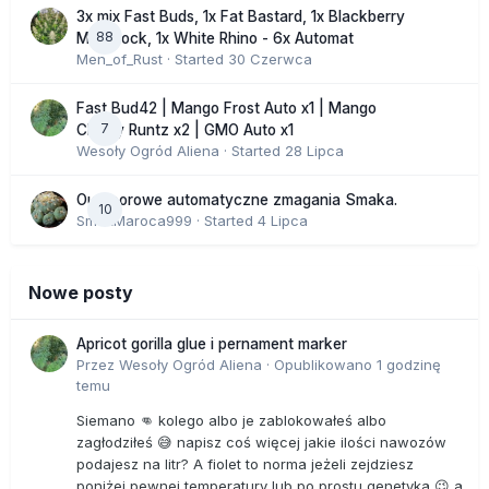
3x mix Fast Buds, 1x Fat Bastard, 1x Blackberry
88
Moonrock, 1x White Rhino - 6x Automat
Men_of_Rust
· Started
30 Czerwca
Fast Bud42 | Mango Frost Auto x1 | Mango
7
Cherry Runtz x2 | GMO Auto x1
Wesoły Ogród Aliena
· Started
28 Lipca
Outdoorowe automatyczne zmagania Smaka.
10
SmakMaroca999
· Started
4 Lipca
Nowe posty
Apricot gorilla glue i pernament marker
Przez
Wesoły Ogród Aliena
·
Opublikowano
1 godzinę
temu
Siemano 👊 kolego albo je zablokowałeś albo
zagłodziłeś 😅 napisz coś więcej jakie ilości nawozów
podajesz na litr? A fiolet to norma jeżeli zejdziesz
poniżej pewnej temperatury lub po prostu genetyka 😉 a