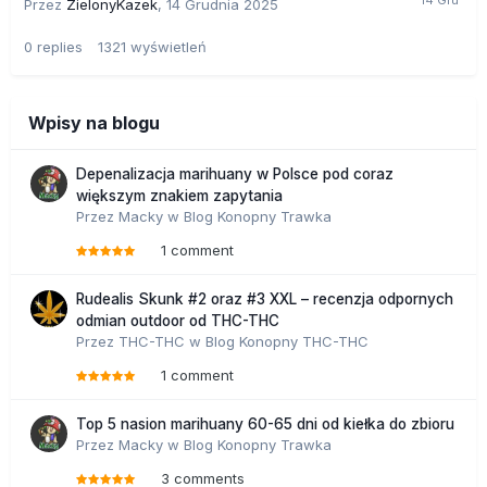
Przez
ZielonyKazek
,
14 Grudnia 2025
0
replies
1321
wyświetleń
Wpisy na blogu
Depenalizacja marihuany w Polsce pod coraz
większym znakiem zapytania
Przez
Macky
w
Blog Konopny Trawka
1 comment
Rudealis Skunk #2 oraz #3 XXL – recenzja odpornych
odmian outdoor od THC-THC
Przez
THC-THC
w
Blog Konopny THC-THC
1 comment
Top 5 nasion marihuany 60-65 dni od kiełka do zbioru
Przez
Macky
w
Blog Konopny Trawka
3 comments