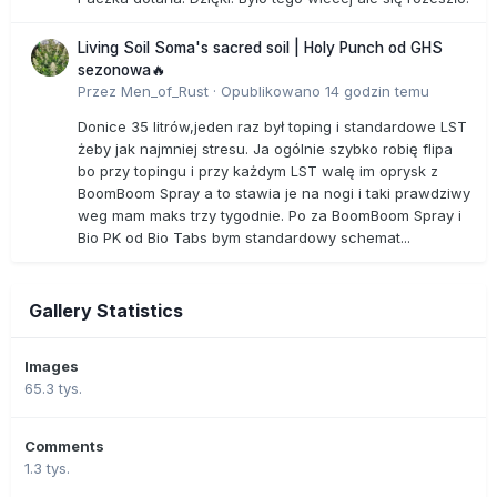
Living Soil Soma's sacred soil | Holy Punch od GHS
sezonowa🔥
Przez
Men_of_Rust
·
Opublikowano
14 godzin temu
Donice 35 litrów,jeden raz był toping i standardowe LST
żeby jak najmniej stresu. Ja ogólnie szybko robię flipa
bo przy topingu i przy każdym LST walę im oprysk z
BoomBoom Spray a to stawia je na nogi i taki prawdziwy
weg mam maks trzy tygodnie. Po za BoomBoom Spray i
Bio PK od Bio Tabs bym standardowy schemat...
Gallery Statistics
Images
65.3 tys.
Comments
1.3 tys.