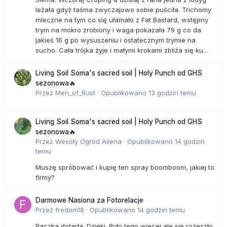
leżała gdyż taśma zwyczajowo sobie puściła. Trichomy
mleczne na tym co się ułamało z Fat Bastard, wstępny
trym na mokro zrobiony i waga pokazała 79 g co da
jakieś 16 g po wysuszeniu i ostatecznym trymie na
sucho. Cała trójka żyje i małymi krokami zbliża się ku...
Living Soil Soma's sacred soil | Holy Punch od GHS
sezonowa🔥
Przez
Men_of_Rust
·
Opublikowano
13 godzin temu
Living Soil Soma's sacred soil | Holy Punch od GHS
sezonowa🔥
Przez
Wesoły Ogród Aliena
·
Opublikowano
14 godzin
temu
Muszę spróbować i kupię ten spray boomboom, jakiej to
firmy?
Darmowe Nasiona za Fotorelacje
Przez
fredom18
·
Opublikowano
14 godzin temu
Paczka dotarła. Dzięki. Było tego wiecej ale się rozeszło.