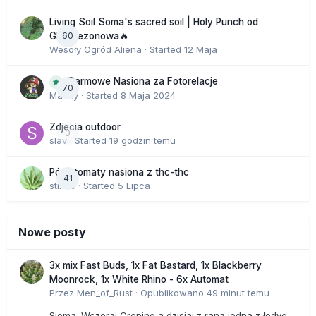
Living Soil Soma's sacred soil | Holy Punch od
60
GHS sezonowa🔥
Wesoły Ogród Aliena
· Started
12 Maja
Darmowe Nasiona za Fotorelacje
70
Macky
· Started
8 Maja 2024
Zdjecia outdoor
0
slav
· Started
19 godzin temu
Półautomaty nasiona z thc-thc
41
stix33
· Started
5 Lipca
Nowe posty
3x mix Fast Buds, 1x Fat Bastard, 1x Blackberry
Moonrock, 1x White Rhino - 6x Automat
Przez
Men_of_Rust
·
Opublikowano
49 minut temu
Siema. Wczoraj Croping a dzisiaj z rana jedna z łodyg