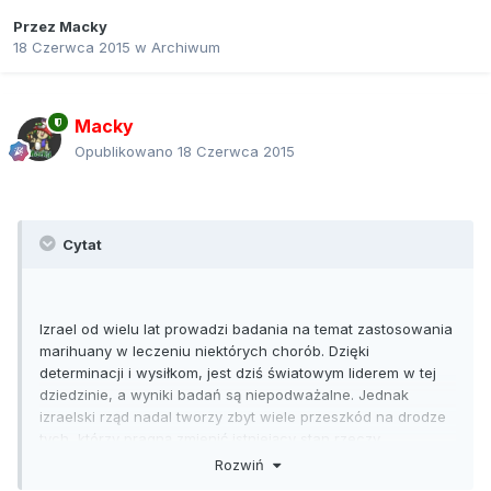
Przez
Macky
18 Czerwca 2015
w
Archiwum
Macky
Opublikowano
18 Czerwca 2015
Cytat
Izrael od wielu lat prowadzi badania na temat zastosowania
marihuany w leczeniu niektórych chorób. Dzięki
determinacji i wysiłkom, jest dziś światowym liderem w tej
dziedzinie, a wyniki badań są niepodważalne. Jednak
izraelski rząd nadal tworzy zbyt wiele przeszkód na drodze
tych, którzy pragną zmienić istniejący stan rzeczy.
Rozwiń
Pięćdziesiąt lat temu, Raphael Mechoulam rozpoczął w