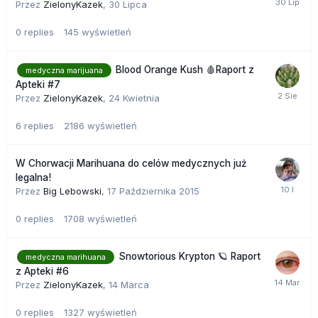
Przez
ZielonyKazek
,
30 Lipca
nowych typów konopi. To może pomóc wszystkim; a przede
wszystkim krajowej gospodarce. Jednak trudno jest
0
replies
145
wyświetleń
uwierzyć, że są jeszcze ludzie, chcący ograniczyć ten
sukces samym obywatelom. A nawet najlepsze badania są
bezużyteczne, jeśli ci, którzy powinni na nich skorzystać
Blood Orange Kush 🩸Raport z
medyczna marijuana
muszą walczyć ze sztucznymi przeszkodami, które mogą
Apteki #7
mieć ujemny wpływ na jakość ich życia.
Przez
ZielonyKazek
,
24 Kwietnia
6
replies
2186
wyświetleń
W Chorwacji Marihuana do celów medycznych już
legalna!
Przez
Big Lebowski
,
17 Października 2015
0
replies
1708
wyświetleń
Snowtorious Krypton 🪐 Raport
medyczna marihuana
z Apteki #6
Przez
ZielonyKazek
,
14 Marca
0
replies
1327
wyświetleń