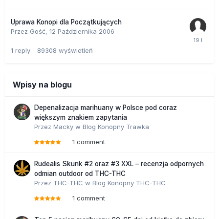
Uprawa Konopi dla Początkujących
Przez Gość,
12 Października 2006
1
reply
89308
wyświetleń
Wpisy na blogu
Depenalizacja marihuany w Polsce pod coraz
większym znakiem zapytania
Przez
Macky
w
Blog Konopny Trawka
1 comment
Rudealis Skunk #2 oraz #3 XXL – recenzja odpornych
odmian outdoor od THC-THC
Przez
THC-THC
w
Blog Konopny THC-THC
1 comment