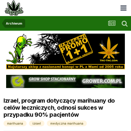
Archiwum
Izrael, program dotyczący marihuany do
celów leczniczych, odnosi sukces w
przypadku 90% pacjentów
marihuana
izrael
medyczna marihuana