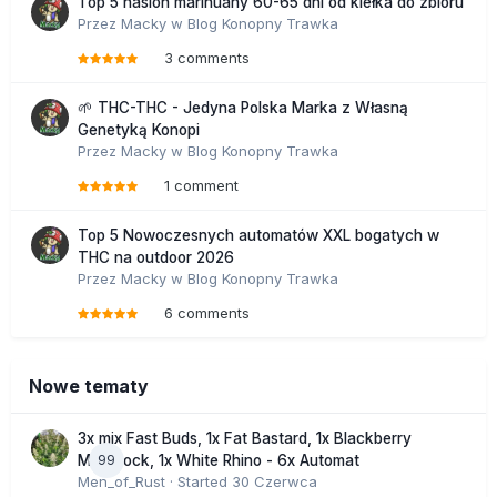
Top 5 nasion marihuany 60-65 dni od kiełka do zbioru
Przez
Macky
w
Blog Konopny Trawka
3 comments
🌱 THC-THC - Jedyna Polska Marka z Własną
Genetyką Konopi
Przez
Macky
w
Blog Konopny Trawka
1 comment
Top 5 Nowoczesnych automatów XXL bogatych w
THC na outdoor 2026
Przez
Macky
w
Blog Konopny Trawka
6 comments
Nowe tematy
3x mix Fast Buds, 1x Fat Bastard, 1x Blackberry
99
Moonrock, 1x White Rhino - 6x Automat
Men_of_Rust
· Started
30 Czerwca