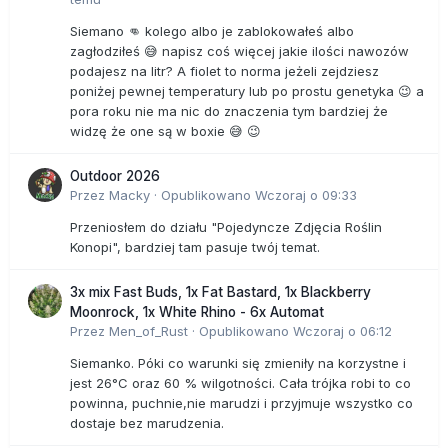
Siemano 👊 kolego albo je zablokowałeś albo
zagłodziłeś 😅 napisz coś więcej jakie ilości nawozów
podajesz na litr? A fiolet to norma jeżeli zejdziesz
poniżej pewnej temperatury lub po prostu genetyka 😉 a
pora roku nie ma nic do znaczenia tym bardziej że
widzę że one są w boxie 😅 😉
Outdoor 2026
Przez
Macky
·
Opublikowano
Wczoraj o 09:33
Przeniosłem do działu "Pojedyncze Zdjęcia Roślin
Konopi", bardziej tam pasuje twój temat.
3x mix Fast Buds, 1x Fat Bastard, 1x Blackberry
Moonrock, 1x White Rhino - 6x Automat
Przez
Men_of_Rust
·
Opublikowano
Wczoraj o 06:12
Siemanko. Póki co warunki się zmieniły na korzystne i
jest 26°C oraz 60 % wilgotności. Cała trójka robi to co
powinna, puchnie,nie marudzi i przyjmuje wszystko co
dostaje bez marudzenia.