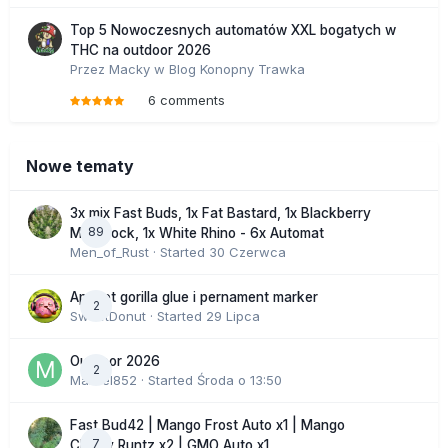
Top 5 Nowoczesnych automatów XXL bogatych w
THC na outdoor 2026
Przez
Macky
w
Blog Konopny Trawka
6 comments
Nowe tematy
3x mix Fast Buds, 1x Fat Bastard, 1x Blackberry
89
Moonrock, 1x White Rhino - 6x Automat
Men_of_Rust
· Started
30 Czerwca
Apricot gorilla glue i pernament marker
2
SweetDonut
· Started
29 Lipca
Outdoor 2026
2
Marcel852
· Started
Środa o 13:50
Fast Bud42 | Mango Frost Auto x1 | Mango
7
Cherry Runtz x2 | GMO Auto x1