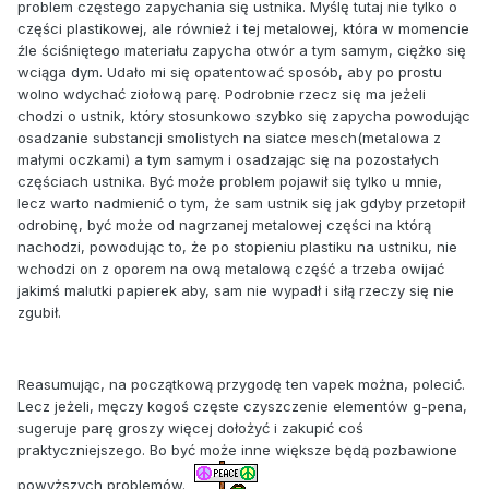
problem częstego zapychania się ustnika. Myślę tutaj nie tylko o
części plastikowej, ale również i tej metalowej, która w momencie
źle ściśniętego materiału zapycha otwór a tym samym, ciężko się
wciąga dym. Udało mi się opatentować sposób, aby po prostu
wolno wdychać ziołową parę. Podrobnie rzecz się ma jeżeli
chodzi o ustnik, który stosunkowo szybko się zapycha powodując
osadzanie substancji smolistych na siatce mesch(metalowa z
małymi oczkami) a tym samym i osadzając się na pozostałych
częściach ustnika. Być może problem pojawił się tylko u mnie,
lecz warto nadmienić o tym, że sam ustnik się jak gdyby przetopił
odrobinę, być może od nagrzanej metalowej części na którą
nachodzi, powodując to, że po stopieniu plastiku na ustniku, nie
wchodzi on z oporem na ową metalową część a trzeba owijać
jakimś malutki papierek aby, sam nie wypadł i siłą rzeczy się nie
zgubił.
Reasumując, na początkową przygodę ten vapek można, polecić.
Lecz jeżeli, męczy kogoś częste czyszczenie elementów g-pena,
sugeruje parę groszy więcej dołożyć i zakupić coś
praktyczniejszego. Bo być może inne większe będą pozbawione
powyższych problemów.