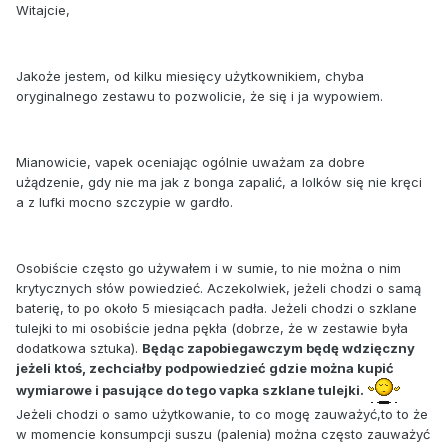
Witajcie,
Jakoże jestem, od kilku miesięcy użytkownikiem, chyba
oryginalnego zestawu to pozwolicie, że się i ja wypowiem.
Mianowicie, vapek oceniając ogólnie uważam za dobre
użądzenie, gdy nie ma jak z bonga zapalić, a lolków się nie kręci
a z lufki mocno szczypie w gardło.
Osobiście często go używałem i w sumie, to nie można o nim
krytycznych słów powiedzieć. Aczekolwiek, jeżeli chodzi o samą
baterię, to po około 5 miesiącach padła. Jeżeli chodzi o szklane
tulejki to mi osobiście jedna pękła (dobrze, że w zestawie była
dodatkowa sztuka).
Będąc zapobiegawczym będę wdzięczny
jeżeli ktoś, zechciałby podpowiedzieć gdzie można kupić
wymiarowe i pasujące do tego vapka szklane tulejki.
Jeżeli chodzi o samo użytkowanie, to co mogę zauważyć,to to że
w momencie konsumpcji suszu (palenia) można często zauważyć