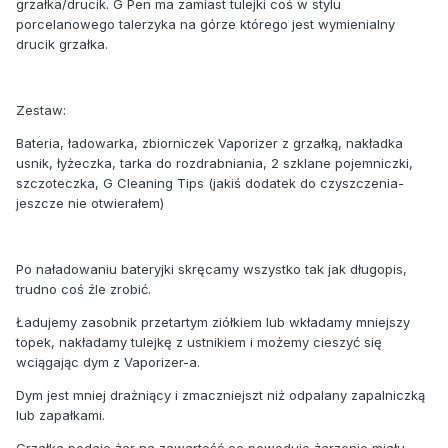
grzałka/drucik. G Pen ma zamiast tulejki coś w stylu
porcelanowego talerzyka na górze którego jest wymienialny
drucik grzałka.
Zestaw:
Bateria, ładowarka, zbiorniczek Vaporizer z grzałką, nakładka
usnik, łyżeczka, tarka do rozdrabniania, 2 szklane pojemniczki,
szczoteczka, G Cleaning Tips (jakiś dodatek do czyszczenia-
jeszcze nie otwierałem)
Po naładowaniu bateryjki skręcamy wszystko tak jak długopis,
trudno coś źle zrobić.
Ładujemy zasobnik przetartym ziółkiem lub wkładamy mniejszy
topek, nakładamy tulejkę z ustnikiem i możemy cieszyć się
wciągając dym z Vaporizer-a.
Dym jest mniej drażniący i zmaczniejszt niż odpalany zapalniczką
lub zapałkami.
Grzałka podaje żar na zawartość co powoduje żarzenie miału.