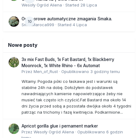
Wesoły Ogród Aliena
· Started
28 Lipca
Outdoorowe automatyczne zmagania Smaka.
10
SmakMaroca999
· Started
4 Lipca
Nowe posty
3x mix Fast Buds, 1x Fat Bastard, 1x Blackberry
Moonrock, 1x White Rhino - 6x Automat
Przez
Men_of_Rust
·
Opublikowano
3 godziny temu
Witamy. Pogoda póki co łaskawa jest i warunki są
stabilne 24h na dobę. Dołożyłem do podstawek
nawadniających kamienie napowietrzające żeby nie
musieć tak często ich czyścić.Fat Bastard ma około 14
dni życia przed sobą a pozostała dwójka około 4 tygodni
patrząc na trichomy i fazę kwitnięcia. Podkarmione...
Apricot gorilla glue i pernament marker
Przez
Wesoły Ogród Aliena
·
Opublikowano
6 godzin
temu