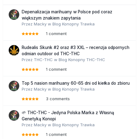
Depenalizacja marihuany w Polsce pod coraz
większym znakiem zapytania
Przez
Macky
w
Blog Konopny Trawka
1 comment
Rudealis Skunk #2 oraz #3 XXL – recenzja odpornych
odmian outdoor od THC-THC
Przez
THC-THC
w
Blog Konopny THC-THC
1 comment
Top 5 nasion marihuany 60-65 dni od kiełka do zbioru
Przez
Macky
w
Blog Konopny Trawka
3 comments
🌱 THC-THC - Jedyna Polska Marka z Własną
Genetyką Konopi
Przez
Macky
w
Blog Konopny Trawka
1 comment