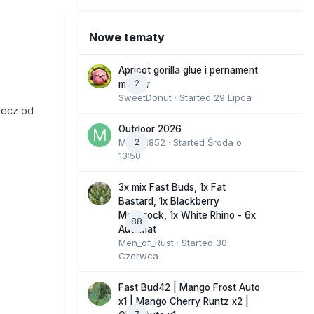
Nowe tematy
Apricot gorilla glue i pernament
2
marker
SweetDonut
· Started
29 Lipca
lecz od
Outdoor 2026
Marcel852
2
· Started
Środa o
13:50
3x mix Fast Buds, 1x Fat
Bastard, 1x Blackberry
Moonrock, 1x White Rhino - 6x
88
Automat
Men_of_Rust
· Started
30
Czerwca
Fast Bud42 | Mango Frost Auto
x1 | Mango Cherry Runtz x2 |