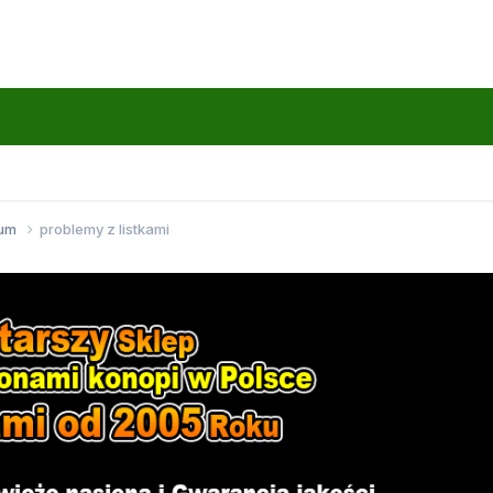
wum
problemy z listkami