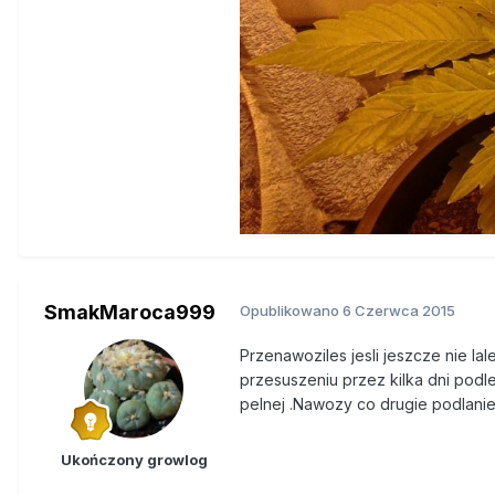
SmakMaroca999
Opublikowano
6 Czerwca 2015
Przenawoziles jesli jeszcze nie l
przesuszeniu przez kilka dni pod
pelnej .Nawozy co drugie podlani
Ukończony growlog