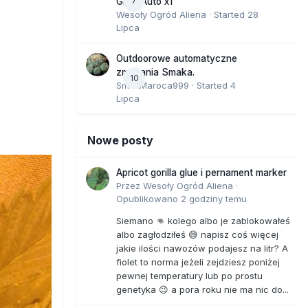
7
GMO Auto x1
Wesoły Ogród Aliena
· Started
28
Lipca
Outdoorowe automatyczne
zmagania Smaka.
10
SmakMaroca999
· Started
4
Lipca
Nowe posty
Apricot gorilla glue i pernament marker
Przez
Wesoły Ogród Aliena
·
Opublikowano
2 godziny temu
Siemano 👊 kolego albo je zablokowałeś
albo zagłodziłeś 😅 napisz coś więcej
jakie ilości nawozów podajesz na litr? A
fiolet to norma jeżeli zejdziesz poniżej
pewnej temperatury lub po prostu
genetyka 😉 a pora roku nie ma nic do...