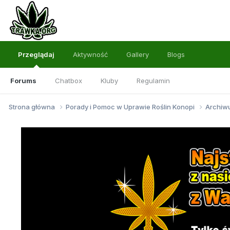
Przeglądaj
Aktywność
Gallery
Blogs
Forums
Chatbox
Kluby
Regulamin
Strona główna
Porady i Pomoc w Uprawie Roślin Konopi
Archi