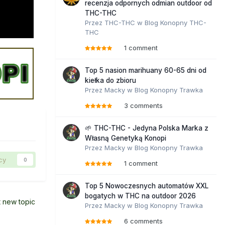
recenzja odpornych odmian outdoor od
THC-THC
Przez
THC-THC
w
Blog Konopny THC-
THC
1 comment
Top 5 nasion marihuany 60-65 dni od
kiełka do zbioru
Przez
Macky
w
Blog Konopny Trawka
3 comments
🌱 THC-THC - Jedyna Polska Marka z
Własną Genetyką Konopi
Przez
Macky
w
Blog Konopny Trawka
cy
0
1 comment
Top 5 Nowoczesnych automatów XXL
bogatych w THC na outdoor 2026
t new topic
Przez
Macky
w
Blog Konopny Trawka
6 comments