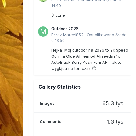
14:40
Śliczne
Outdoor 2026
Przez
Marcel852
·
Opublikowano
Środa
o 13:50
Hejka Mój outdoor na 2026 to 2x Speed
Gorrilla Glue Af Fem od Akseeds i 1x
AutoBlack Berry Kush Fem AF Tak to
wygląda na ten czas 🙂
Gallery Statistics
65.3 tys.
Images
1.3 tys.
Comments