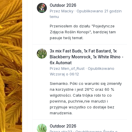
Outdoor 2026
Przez
Macky
·
Opublikowano
21 godzin
temu
Przeniosłem do działu "Pojedyncze
Zdjęcia Roślin Konopi", bardziej tam
pasuje twój temat.
3x mix Fast Buds, 1x Fat Bastard, 1x
Blackberry Moonrock, 1x White Rhino -
6x Automat
Przez
Men_of_Rust
·
Opublikowano
Wczoraj o 06:12
Siemanko. Póki co warunki się zmieniły
na korzystne i jest 26°C oraz 60 %
wilgotności. Cała trójka robi to co
powinna, puchnie,nie marudzi i
przyjmuje wszystko co dostaje bez
marudzenia.
Outdoor 2026
Przez
stix33
·
Opublikowano
Środa o