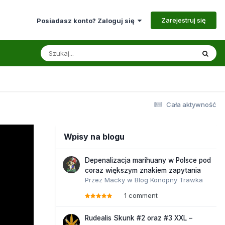
Zarejestruj się
Posiadasz konto? Zaloguj się
Cała aktywność
Wpisy na blogu
Depenalizacja marihuany w Polsce pod
coraz większym znakiem zapytania
Przez
Macky
w
Blog Konopny Trawka
1 comment
Rudealis Skunk #2 oraz #3 XXL –