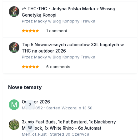
🌱 THC-THC - Jedyna Polska Marka z Własną
Genetyką Konopi
Przez
Macky
w
Blog Konopny Trawka
1 comment
Top 5 Nowoczesnych automatów XXL bogatych w
THC na outdoor 2026
Przez
Macky
w
Blog Konopny Trawka
6 comments
Nowe tematy
Outdoor 2026
2
Marcel852
· Started
Wczoraj o 13:50
3x mix Fast Buds, 1x Fat Bastard, 1x Blackberry
88
Moonrock, 1x White Rhino - 6x Automat
Men_of_Rust
· Started
30 Czerwca