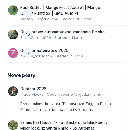
Fast Bud42 | Mango Frost Auto x1 | Mango
7
Cherry Runtz x2 | GMO Auto x1
Wesoły Ogród Aliena
· Started
28 Lipca
Outdoorowe automatyczne zmagania Smaka.
10
SmakMaroca999
· Started
4 Lipca
Outdoor automatów 2026
17
zielony_porucznik
· Started
7 Lipca
Nowe posty
Outdoor 2026
Przez
Macky
·
Opublikowano
12 godzin temu
Przeniosłem do działu "Pojedyncze Zdjęcia Roślin
Konopi", bardziej tam pasuje twój temat.
3x mix Fast Buds, 1x Fat Bastard, 1x Blackberry
Moonrock, 1x White Rhino - 6x Automat