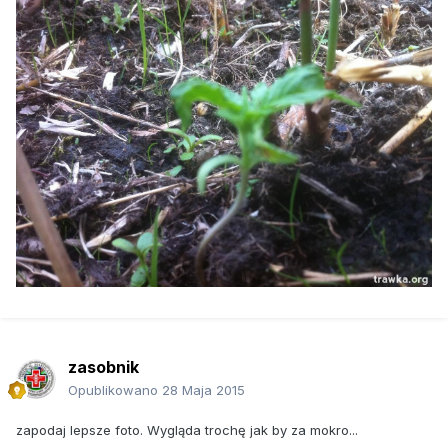
zasobnik
Opublikowano
28 Maja 2015
zapodaj lepsze foto. Wygląda trochę jak by za mokro...