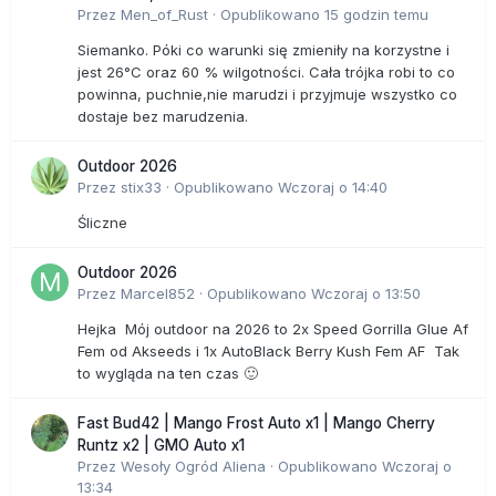
Przez
Men_of_Rust
·
Opublikowano
15 godzin temu
Siemanko. Póki co warunki się zmieniły na korzystne i
jest 26°C oraz 60 % wilgotności. Cała trójka robi to co
powinna, puchnie,nie marudzi i przyjmuje wszystko co
dostaje bez marudzenia.
Outdoor 2026
Przez
stix33
·
Opublikowano
Wczoraj o 14:40
Śliczne
Outdoor 2026
Przez
Marcel852
·
Opublikowano
Wczoraj o 13:50
Hejka Mój outdoor na 2026 to 2x Speed Gorrilla Glue Af
Fem od Akseeds i 1x AutoBlack Berry Kush Fem AF Tak
to wygląda na ten czas 🙂
Fast Bud42 | Mango Frost Auto x1 | Mango Cherry
Runtz x2 | GMO Auto x1
Przez
Wesoły Ogród Aliena
·
Opublikowano
Wczoraj o
13:34