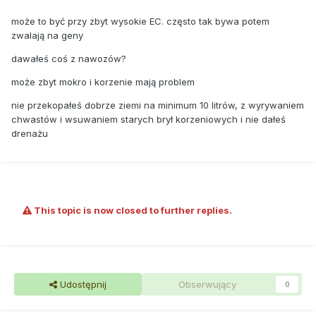
może to być przy zbyt wysokie EC. często tak bywa potem
zwalają na geny
dawałeś coś z nawozów?
może zbyt mokro i korzenie mają problem
nie przekopałeś dobrze ziemi na minimum 10 litrów, z wyrywaniem
chwastów i wsuwaniem starych brył korzeniowych i nie dałeś
drenażu
This topic is now closed to further replies.
Udostępnij
Obserwujący
0