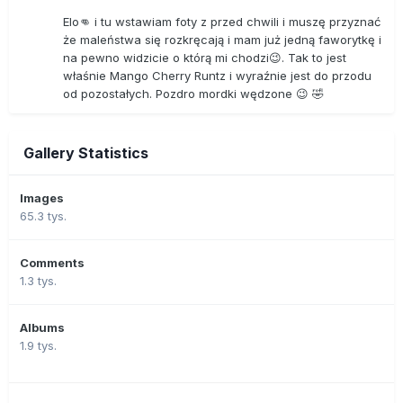
Elo👊 i tu wstawiam foty z przed chwili i muszę przyznać
że maleństwa się rozkręcają i mam już jedną faworytkę i
na pewno widzicie o którą mi chodzi😉. Tak to jest
właśnie Mango Cherry Runtz i wyraźnie jest do przodu
od pozostałych. Pozdro mordki wędzone 😉 🤣
Gallery Statistics
Images
65.3 tys.
Comments
1.3 tys.
Albums
1.9 tys.