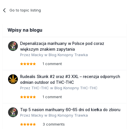
Go to topic listing
Wpisy na blogu
Depenalizacja marihuany w Polsce pod coraz
większym znakiem zapytania
Przez
Macky
w
Blog Konopny Trawka
1 comment
Rudealis Skunk #2 oraz #3 XXL – recenzja odpornych
odmian outdoor od THC-THC
Przez
THC-THC
w
Blog Konopny THC-THC
1 comment
Top 5 nasion marihuany 60-65 dni od kiełka do zbioru
Przez
Macky
w
Blog Konopny Trawka
3 comments