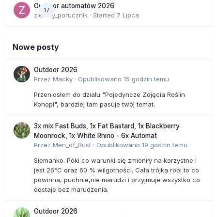
Outdoor automatów 2026
17
zielony_porucznik
· Started
7 Lipca
Nowe posty
Outdoor 2026
Przez
Macky
·
Opublikowano
15 godzin temu
Przeniosłem do działu "Pojedyncze Zdjęcia Roślin
Konopi", bardziej tam pasuje twój temat.
3x mix Fast Buds, 1x Fat Bastard, 1x Blackberry
Moonrock, 1x White Rhino - 6x Automat
Przez
Men_of_Rust
·
Opublikowano
19 godzin temu
Siemanko. Póki co warunki się zmieniły na korzystne i
jest 26°C oraz 60 % wilgotności. Cała trójka robi to co
powinna, puchnie,nie marudzi i przyjmuje wszystko co
dostaje bez marudzenia.
Outdoor 2026