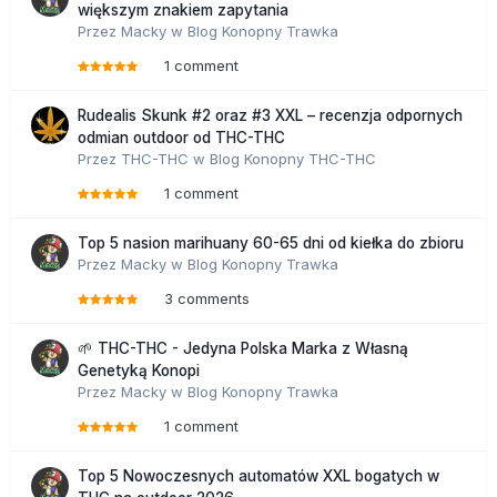
większym znakiem zapytania
Przez
Macky
w
Blog Konopny Trawka
1 comment
Rudealis Skunk #2 oraz #3 XXL – recenzja odpornych
odmian outdoor od THC-THC
Przez
THC-THC
w
Blog Konopny THC-THC
1 comment
Top 5 nasion marihuany 60-65 dni od kiełka do zbioru
Przez
Macky
w
Blog Konopny Trawka
3 comments
🌱 THC-THC - Jedyna Polska Marka z Własną
Genetyką Konopi
Przez
Macky
w
Blog Konopny Trawka
1 comment
Top 5 Nowoczesnych automatów XXL bogatych w