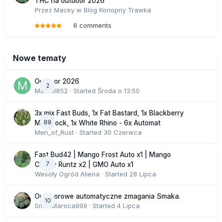
THC na outdoor 2026
Przez
Macky
w
Blog Konopny Trawka
6 comments
Nowe tematy
Outdoor 2026
2
Marcel852
· Started
Środa o 13:50
3x mix Fast Buds, 1x Fat Bastard, 1x Blackberry
88
Moonrock, 1x White Rhino - 6x Automat
Men_of_Rust
· Started
30 Czerwca
Fast Bud42 | Mango Frost Auto x1 | Mango
7
Cherry Runtz x2 | GMO Auto x1
Wesoły Ogród Aliena
· Started
28 Lipca
Outdoorowe automatyczne zmagania Smaka.
10
SmakMaroca999
· Started
4 Lipca