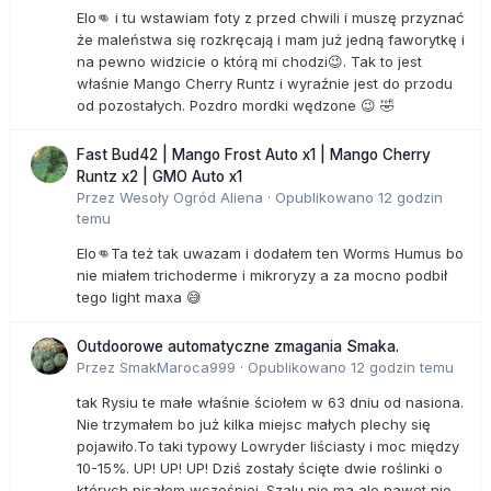
Elo👊 i tu wstawiam foty z przed chwili i muszę przyznać
że maleństwa się rozkręcają i mam już jedną faworytkę i
na pewno widzicie o którą mi chodzi😉. Tak to jest
właśnie Mango Cherry Runtz i wyraźnie jest do przodu
od pozostałych. Pozdro mordki wędzone 😉 🤣
Fast Bud42 | Mango Frost Auto x1 | Mango Cherry
Runtz x2 | GMO Auto x1
Przez
Wesoły Ogród Aliena
·
Opublikowano
12 godzin
temu
Elo👊Ta też tak uwazam i dodałem ten Worms Humus bo
nie miałem trichoderme i mikroryzy a za mocno podbił
tego light maxa 😅
Outdoorowe automatyczne zmagania Smaka.
Przez
SmakMaroca999
·
Opublikowano
12 godzin temu
tak Rysiu te małe właśnie ściołem w 63 dniu od nasiona.
Nie trzymałem bo już kilka miejsc małych plechy się
pojawiło.To taki typowy Lowryder liściasty i moc między
10-15%. UP! UP! UP! Dziś zostały ścięte dwie roślinki o
których pisałem wcześniej. Szalu nie ma ale nawet nie