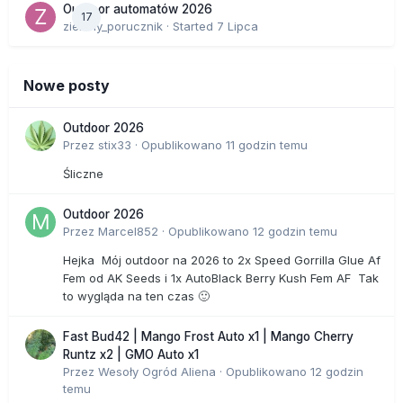
Outdoor automatów 2026
17
zielony_porucznik
· Started
7 Lipca
Nowe posty
Outdoor 2026
Przez
stix33
·
Opublikowano
11 godzin temu
Śliczne
Outdoor 2026
Przez
Marcel852
·
Opublikowano
12 godzin temu
Hejka Mój outdoor na 2026 to 2x Speed Gorrilla Glue Af
Fem od AK Seeds i 1x AutoBlack Berry Kush Fem AF Tak
to wygląda na ten czas 🙂
Fast Bud42 | Mango Frost Auto x1 | Mango Cherry
Runtz x2 | GMO Auto x1
Przez
Wesoły Ogród Aliena
·
Opublikowano
12 godzin
temu