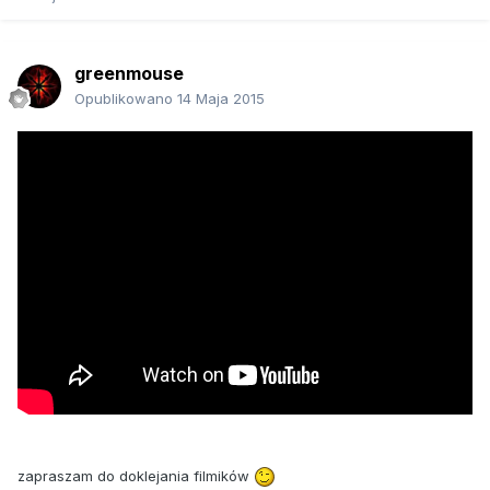
greenmouse
Opublikowano
14 Maja 2015
zapraszam do doklejania filmików