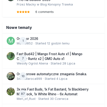
Przez
Macky
w
Blog Konopny Trawka
6 comments
Nowe tematy
Outdoor 2026
1
Marcel852
· Started
12 godzin temu
Fast Bud42 | Mango Frost Auto x1 | Mango
7
Cherry Runtz x2 | GMO Auto x1
Wesoły Ogród Aliena
· Started
28 Lipca
Outdoorowe automatyczne zmagania Smaka.
10
SmakMaroca999
· Started
4 Lipca
3x mix Fast Buds, 1x Fat Bastard, 1x Blackberry
87
Moonrock, 1x White Rhino - 6x Automat
Men_of_Rust
· Started
30 Czerwca