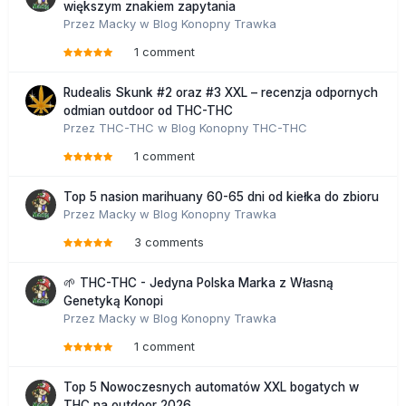
większym znakiem zapytania
Przez
Macky
w
Blog Konopny Trawka
1 comment
Rudealis Skunk #2 oraz #3 XXL – recenzja odpornych
odmian outdoor od THC-THC
Przez
THC-THC
w
Blog Konopny THC-THC
1 comment
Top 5 nasion marihuany 60-65 dni od kiełka do zbioru
Przez
Macky
w
Blog Konopny Trawka
3 comments
🌱 THC-THC - Jedyna Polska Marka z Własną
Genetyką Konopi
Przez
Macky
w
Blog Konopny Trawka
1 comment
Top 5 Nowoczesnych automatów XXL bogatych w
THC na outdoor 2026