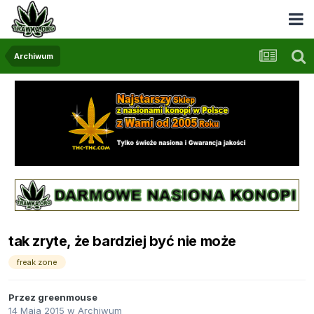
Archiwum
tak zryte, że bardziej być nie może
freak zone
Przez
greenmouse
14 Maja 2015
w
Archiwum