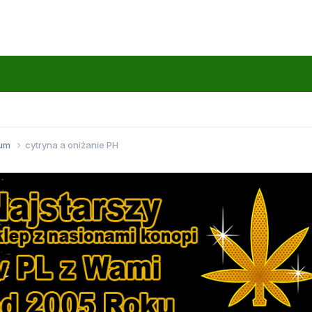
wum
cytryna a oniżanie PH