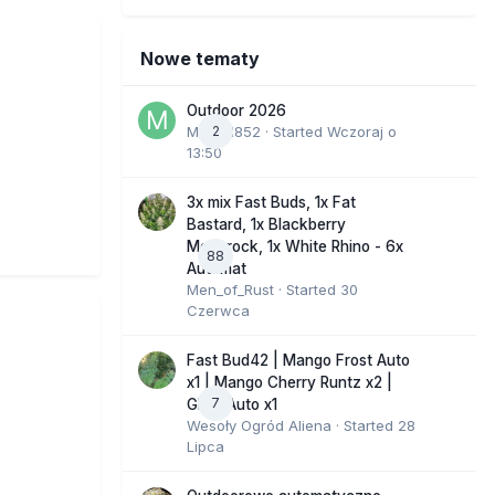
Nowe tematy
Outdoor 2026
Marcel852
2
· Started
Wczoraj o
13:50
3x mix Fast Buds, 1x Fat
Bastard, 1x Blackberry
Moonrock, 1x White Rhino - 6x
88
Automat
Men_of_Rust
· Started
30
Czerwca
Fast Bud42 | Mango Frost Auto
x1 | Mango Cherry Runtz x2 |
7
GMO Auto x1
Wesoły Ogród Aliena
· Started
28
Lipca