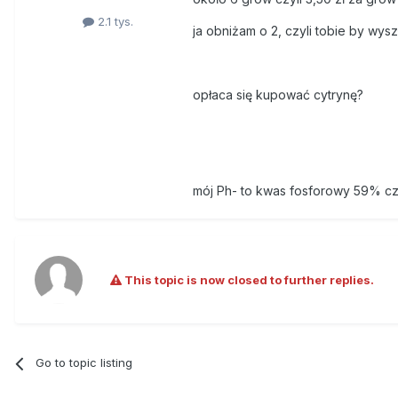
2.1 tys.
ja obniżam o 2, czyli tobie by wyszł
opłaca się kupować cytrynę?
mój Ph- to kwas fosforowy 59% c
This topic is now closed to further replies.
Go to topic listing