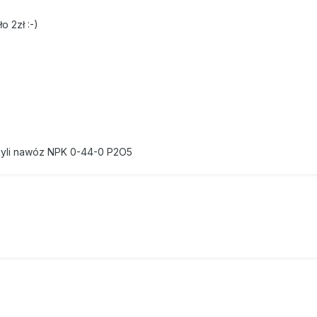
o 2zł :-)
zyli nawóz NPK 0-44-0 P2O5