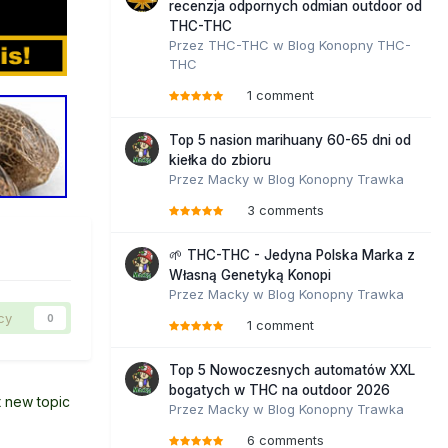
recenzja odpornych odmian outdoor od
THC-THC
Przez
THC-THC
w
Blog Konopny THC-
THC
1 comment
Top 5 nasion marihuany 60-65 dni od
kiełka do zbioru
Przez
Macky
w
Blog Konopny Trawka
3 comments
🌱 THC-THC - Jedyna Polska Marka z
Własną Genetyką Konopi
Przez
Macky
w
Blog Konopny Trawka
cy
0
1 comment
Top 5 Nowoczesnych automatów XXL
bogatych w THC na outdoor 2026
t new topic
Przez
Macky
w
Blog Konopny Trawka
6 comments