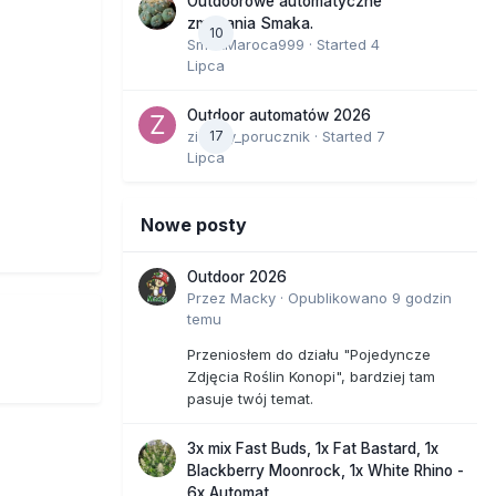
Outdoorowe automatyczne
zmagania Smaka.
10
SmakMaroca999
· Started
4
Lipca
Outdoor automatów 2026
zielony_porucznik
17
· Started
7
Lipca
Nowe posty
Outdoor 2026
Przez
Macky
·
Opublikowano
9 godzin
temu
Przeniosłem do działu "Pojedyncze
Zdjęcia Roślin Konopi", bardziej tam
pasuje twój temat.
3x mix Fast Buds, 1x Fat Bastard, 1x
Blackberry Moonrock, 1x White Rhino -
6x Automat