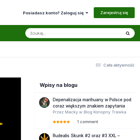
Zarejestruj się
Posiadasz konto? Zaloguj się
Cała aktywność
Wpisy na blogu
Depenalizacja marihuany w Polsce pod
coraz większym znakiem zapytania
Przez
Macky
w
Blog Konopny Trawka
1 comment
Rudealis Skunk #2 oraz #3 XXL –