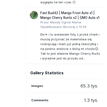
wygląda na ten czas 🙂
Fast Bud42 | Mango Frost Auto x1 |
Mango Cherry Runtz x2 | GMO Auto x1
Przez
Wesoły Ogród Aliena
·
Opublikowano
Wczoraj o 13:34
Elo👊 i tu wstawiam foty z przed chwili i
muszę przyznać że maleństwa się
rozkręcają i mam już jedną faworytkę i
na pewno widzicie o którą mi chodzi😉.
Tak to jest właśnie Mango Cherry Runtz
i wyraźnie jest do przodu od...
Gallery Statistics
65.3 tys.
Images
1.3 tys.
Comments