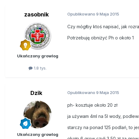
zasobnik
Opublikowano
9 Maja 2015
Czy mógłby ktoś napisać, jak rozr
Potrzebuję obniżyć Ph o około 1
Ukończony growlog
1.8 tys.
Dzik
Opublikowano
9 Maja 2015
ph- kosztuje około 20 zł
ja używam 4ml na 5l wody, podlew
starczy na ponad 125 podlań, to j
Ukończony growlog
około 6 grow czyli 3,50 zł za grow