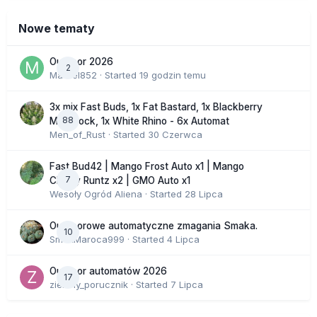
Nowe tematy
Outdoor 2026
2
Marcel852
· Started
19 godzin temu
3x mix Fast Buds, 1x Fat Bastard, 1x Blackberry
88
Moonrock, 1x White Rhino - 6x Automat
Men_of_Rust
· Started
30 Czerwca
Fast Bud42 | Mango Frost Auto x1 | Mango
7
Cherry Runtz x2 | GMO Auto x1
Wesoły Ogród Aliena
· Started
28 Lipca
Outdoorowe automatyczne zmagania Smaka.
10
SmakMaroca999
· Started
4 Lipca
Outdoor automatów 2026
17
zielony_porucznik
· Started
7 Lipca