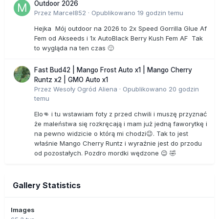
Outdoor 2026
Przez
Marcel852
·
Opublikowano
19 godzin temu
Hejka Mój outdoor na 2026 to 2x Speed Gorrilla Glue Af
Fem od Akseeds i 1x AutoBlack Berry Kush Fem AF Tak
to wygląda na ten czas 🙂
Fast Bud42 | Mango Frost Auto x1 | Mango Cherry
Runtz x2 | GMO Auto x1
Przez
Wesoły Ogród Aliena
·
Opublikowano
20 godzin
temu
Elo👊 i tu wstawiam foty z przed chwili i muszę przyznać
że maleństwa się rozkręcają i mam już jedną faworytkę i
na pewno widzicie o którą mi chodzi😉. Tak to jest
właśnie Mango Cherry Runtz i wyraźnie jest do przodu
od pozostałych. Pozdro mordki wędzone 😉 🤣
Gallery Statistics
Images