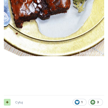
Cytuj
1
3