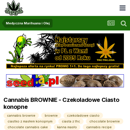
Medyczna Marihuana i Olej
Cannabis BROWNIE - Czekoladowe Ciasto
konopne
cannabis brownie
brownie
czekoladowe ciasto
ciastko z masłem konopnym
ciasta z thc
chocolate brownie
chocolate cannabis cake
kanna masło
cannabis recipe