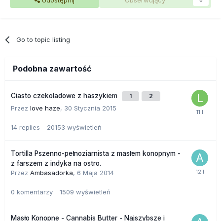
Go to topic listing
Podobna zawartość
Ciasto czekoladowe z haszykiem
1
2
Przez
love haze
,
30 Stycznia 2015
14
replies
20153
wyświetleń
Tortilla Pszenno-pełnoziarnista z masłem konopnym -
z farszem z indyka na ostro.
Przez
Ambasadorka
,
6 Maja 2014
0
komentarzy
1509
wyświetleń
Masło Konopne - Cannabis Butter - Najszybsze i