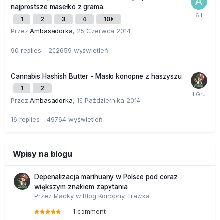
najprostsze masełko z grama.
1
2
3
4
10
Przez
Ambasadorka
,
25 Czerwca 2014
90
replies
202659
wyświetleń
Cannabis Hashish Butter - Masło konopne z haszyszu
1
2
Przez
Ambasadorka
,
19 Października 2014
16
replies
49764
wyświetleń
Wpisy na blogu
Depenalizacja marihuany w Polsce pod coraz
większym znakiem zapytania
Przez
Macky
w
Blog Konopny Trawka
1 comment