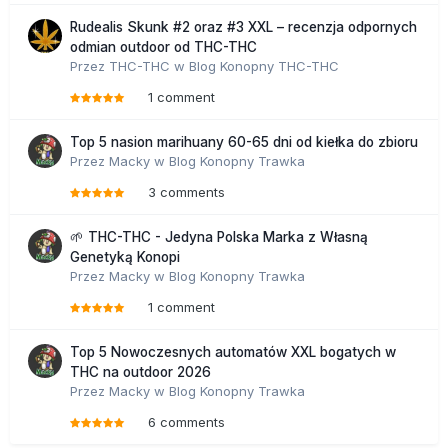
Rudealis Skunk #2 oraz #3 XXL – recenzja odpornych
odmian outdoor od THC-THC
Przez
THC-THC
w
Blog Konopny THC-THC
1 comment
Top 5 nasion marihuany 60-65 dni od kiełka do zbioru
Przez
Macky
w
Blog Konopny Trawka
3 comments
🌱 THC-THC - Jedyna Polska Marka z Własną
Genetyką Konopi
Przez
Macky
w
Blog Konopny Trawka
1 comment
Top 5 Nowoczesnych automatów XXL bogatych w
THC na outdoor 2026
Przez
Macky
w
Blog Konopny Trawka
6 comments