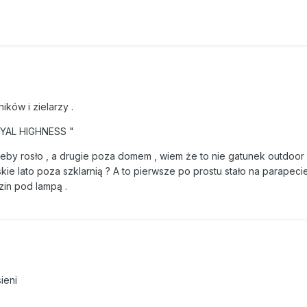
ków i zielarzy .
OYAL HIGHNESS "
eby rosło , a drugie poza domem , wiem że to nie gatunek outdoor 
kie lato poza szklarnią ? A to pierwsze po prostu stało na parapecie
in pod lampą .
ieni