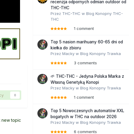
recenzja odpornych odmian outdoor od
THC-THC
Przez
THC-THC
w
Blog Konopny THC-
THC
1 comment
Top 5 nasion marihuany 60-65 dni od
kiełka do zbioru
Przez
Macky
w
Blog Konopny Trawka
3 comments
🌱 THC-THC - Jedyna Polska Marka z
Własną Genetyką Konopi
Przez
Macky
w
Blog Konopny Trawka
cy
0
1 comment
Top 5 Nowoczesnych automatów XXL
bogatych w THC na outdoor 2026
t new topic
Przez
Macky
w
Blog Konopny Trawka
6 comments