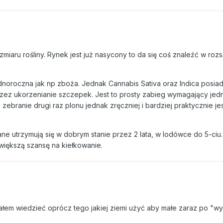
zmiaru rośliny. Rynek jest już nasycony to da się coś znaleźć w roz
ednoroczna jak np zboża. Jednak Cannabis Sativa oraz Indica posiad
ez ukorzenianie szczepek. Jest to prosty zabieg wymagający jed
zebranie drugi raz plonu jednak zręczniej i bardziej praktycznie je
ne utrzymują się w dobrym stanie przez 2 lata, w lodówce do 5-ciu
 większą szansę na kiełkowanie.
ałem wiedzieć oprócz tego jakiej ziemi użyć aby małe zaraz po "wy