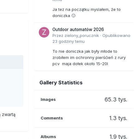
Ja tez na początku myslałem, że to
doniczka 🙂
Outdoor automatów 2026
Przez
zielony_porucznik
·
Opublikowano
23 godziny temu
To nie doniczka jak były młode to
zrobiłem im ochronny pierśćień z rury
pcv maja dołek około 15-20l
Gallery Statistics
65.3 tys.
Images
ą zwartą
1.3 tys.
Comments
1.9 tys.
Albums