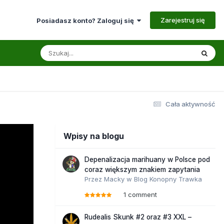
Zarejestruj się
Posiadasz konto? Zaloguj się
Cała aktywność
Wpisy na blogu
Depenalizacja marihuany w Polsce pod
coraz większym znakiem zapytania
Przez
Macky
w
Blog Konopny Trawka
1 comment
Rudealis Skunk #2 oraz #3 XXL –