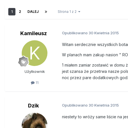
1
2
DALEJ
Strona 1 z 2
Kamileusz
Opublikowano
30 Kwietnia 2015
Witam serdecznie wszystkich botani
W planach mam zakup nasion " R
1 miałem zamiar zostawić w domu ż
jest szansa że przetrwa nasze pols
Użytkownik
noc przez pare dodatkowych godz
11
Dzik
Opublikowano
30 Kwietnia 2015
niestety to wróży same liście na jes