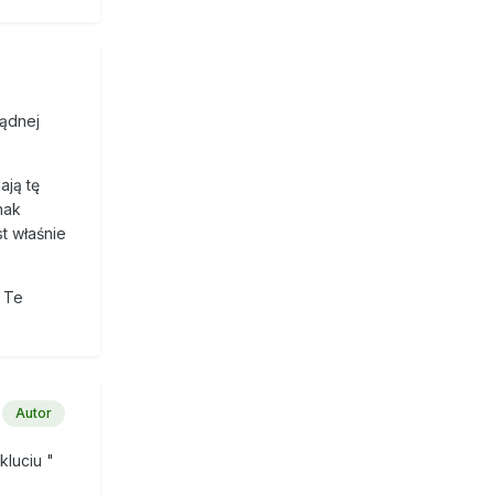
sądnej
ają tę
nak
st właśnie
. Te
Autor
kluciu "