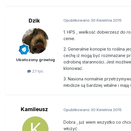
Dzik
Opublikowano
30 Kwietnia 2015
1. HPS , wielkość dobierzesz do ro
cenie.
2. Generalnie konopie to roślina j
cechę iż mogą być rozmnażane prz
Ukończony growlog
odrobinę staranności. Jest możliwe 
klonować.
2.1 tys.
3. Nasiona normalnie przetrzymywa
młodsze są bardziej witalne i mają
Kamileusz
Opublikowano
30 Kwietnia 2015
Dobra , już wiem wszystko co chci
włożyć .