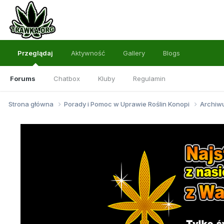
Przeglądaj
Aktywność
Gallery
Blogs
Forums
Chatbox
Kluby
Regulamin
Strona główna
Porady i Pomoc w Uprawie Roślin Konopi
Archi