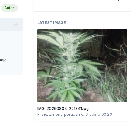
Autor
LATEST IMAGE
mają
IMG_20260804_221841.jpg
Przez
zielony_porucznik
,
Środa o 00:23