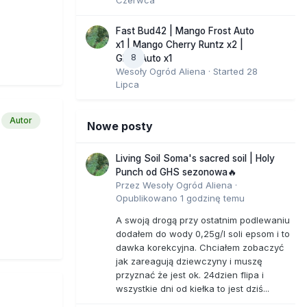
Fast Bud42 | Mango Frost Auto
x1 | Mango Cherry Runtz x2 |
8
GMO Auto x1
Wesoły Ogród Aliena
· Started
28
Lipca
Autor
Nowe posty
Living Soil Soma's sacred soil | Holy
Punch od GHS sezonowa🔥
Przez
Wesoły Ogród Aliena
·
Opublikowano
1 godzinę temu
A swoją drogą przy ostatnim podlewaniu
dodałem do wody 0,25g/l soli epsom i to
dawka korekcyjna. Chciałem zobaczyć
jak zareagują dziewczyny i muszę
przyznać że jest ok. 24dzien flipa i
wszystkie dni od kiełka to jest dziś...