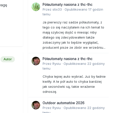
Półautomaty nasiona z thc-thc
wagę
Przez
stix33
·
Opublikowano
17 godzin
temu
Ja pierwszy raz sadze półautomaty, z
tego co się naczytalem na ich temat to
mają szybciej dojść o miesiąc niby
dlatego się zdecydowałem także
zobaczymy jak to będzie wyglądać,
producent pisze ze zbiór we wrześniu...
Półautomaty nasiona z thc-thc
Autor
Przez
Rysiu
·
Opublikowano
22 godziny
temu
Chyba lepiej auto wybrać. Juz by ładnie
kwitły. A te pół auto to chyba bardziej
jak sezonówki są, takie wrażenie
odnoszę.
Outdoor automatów 2026
Przez
Rysiu
·
Opublikowano
22 godziny
temu