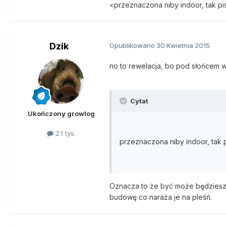
<przeznaczona niby indoor, tak p
Dzik
Opublikowano
30 Kwietnia 2015
no to rewelacja, bo pod słońcem wy
Cytat
Ukończony growlog
2.1 tys.
przeznaczona niby indoor, tak 
Oznacza to że być może będziesz 
budowę co naraża je na pleśń.