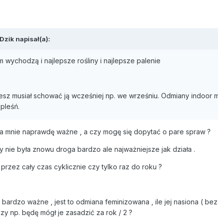
Dzik napisał(a):
 wychodzą i najlepsze rośliny i najlepsze palenie
sz musiał schować ją wcześniej np. we wrześniu. Odmiany indoor 
pleśń.
dla mnie naprawdę ważne , a czy mogę się dopytać o pare spraw ?
by nie była znowu droga bardzo ale najważniejsze jak działa .
przez cały czas cyklicznie czy tylko raz do roku ?
e bardzo ważne , jest to odmiana feminizowana , ile jej nasiona ( bez
zy np. będę mógł je zasadzić za rok / 2 ?