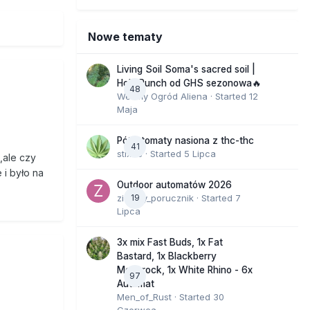
Nowe tematy
Living Soil Soma's sacred soil |
Holy Punch od GHS sezonowa🔥
48
Wesoły Ogród Aliena
· Started
12
Maja
Półautomaty nasiona z thc-thc
41
stix33
· Started
5 Lipca
,ale czy
 i było na
Outdoor automatów 2026
zielony_porucznik
19
· Started
7
Lipca
3x mix Fast Buds, 1x Fat
Bastard, 1x Blackberry
Moonrock, 1x White Rhino - 6x
97
Automat
Men_of_Rust
· Started
30
Czerwca