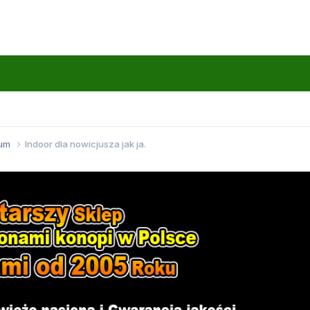
wum
Indoor dla nowicjusza jak ja.