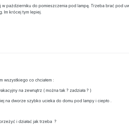
j w październiku do pomieszczenia pod lampę. Trzeba brać pod u
. Im krócej tym lepiej.
em wszystkiego co chciałem :
wakacyjny na zewnątrz ( można tak ? zadziała ? )
niej na dworze szybko ucieka do domu pod lampy i ciepło .
 przeżyć i działać jak trzeba ?