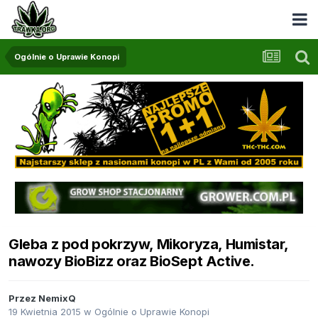
Ogólnie o Uprawie Konopi
Gleba z pod pokrzyw, Mikoryza, Humistar,
nawozy BioBizz oraz BioSept Active.
Przez
NemixQ
19 Kwietnia 2015
w
Ogólnie o Uprawie Konopi