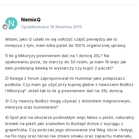
NemixQ
Opublikowano
19 Kwietnia 2015
Witam, jako iż udało mi się odłożyć część pieniędzy ale to
mniejsza z tym, mam kilka pytań do 100% organicznej uprawy.
1) Ile g Mikoryzy powinienem dać na 1 donicę 35L? Na
opakowaniu pisze, że starczy do 50 roślin, ja mam 19 więc jak
dam podwójną dawkę to wystarczy czy kupić 2 paczki?
2) Kolega z forum zaproponował mi Humistar jako polepszacz
podłoża. Czy mam go użyć przy kupnej glebie z nawozami BioBizz
i Mikoryzą? Jeżeli tak to ile g powinienem dać na 35L donicę.
3) Czy nawozy BioBizz mogę używać z dolomitem magnezowym,
mikoryza oraz humistarem?
4) Spot jest na obszarze podmokłym więc łatwo o pleśń, naturalny
środek na pleśń jaki znalazłem to BioSept Active z wyciągu z
grapefruita. Czy podczas jego stosowania (na Weg. liście i łodygi,
na Flo topy oraz liście) nie zmieni smaku oraz zapachu materiału,