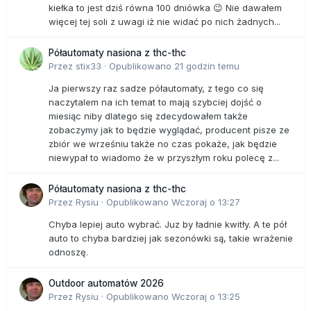
kiełka to jest dziś równa 100 dniówka 😉 Nie dawałem
więcej tej soli z uwagi iż nie widać po nich żadnych...
Półautomaty nasiona z thc-thc
Przez
stix33
·
Opublikowano
21 godzin temu
Ja pierwszy raz sadze półautomaty, z tego co się
naczytalem na ich temat to mają szybciej dojść o
miesiąc niby dlatego się zdecydowałem także
zobaczymy jak to będzie wyglądać, producent pisze ze
zbiór we wrześniu także no czas pokaże, jak będzie
niewypał to wiadomo że w przyszłym roku polecę z...
Półautomaty nasiona z thc-thc
Przez
Rysiu
·
Opublikowano
Wczoraj o 13:27
Chyba lepiej auto wybrać. Juz by ładnie kwitły. A te pół
auto to chyba bardziej jak sezonówki są, takie wrażenie
odnoszę.
Outdoor automatów 2026
Przez
Rysiu
·
Opublikowano
Wczoraj o 13:25