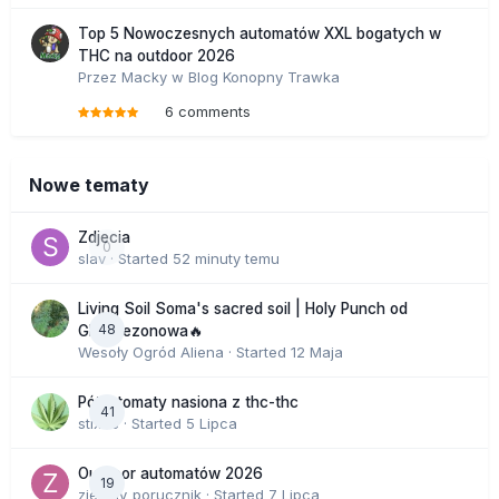
Top 5 Nowoczesnych automatów XXL bogatych w
THC na outdoor 2026
Przez
Macky
w
Blog Konopny Trawka
6 comments
Nowe tematy
Zdjecia
0
slav
· Started
52 minuty temu
Living Soil Soma's sacred soil | Holy Punch od
48
GHS sezonowa🔥
Wesoły Ogród Aliena
· Started
12 Maja
Półautomaty nasiona z thc-thc
41
stix33
· Started
5 Lipca
Outdoor automatów 2026
19
zielony_porucznik
· Started
7 Lipca