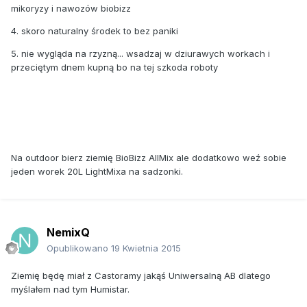
mikoryzy i nawozów biobizz
4. skoro naturalny środek to bez paniki
5. nie wygląda na rzyzną... wsadzaj w dziurawych workach i
przeciętym dnem kupną bo na tej szkoda roboty
Na outdoor bierz ziemię BioBizz AllMix ale dodatkowo weź sobie
jeden worek 20L LightMixa na sadzonki.
NemixQ
Opublikowano
19 Kwietnia 2015
Ziemię będę miał z Castoramy jakąś Uniwersalną AB dlatego
myślałem nad tym Humistar.