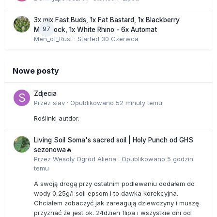
3x mix Fast Buds, 1x Fat Bastard, 1x Blackberry
97
Moonrock, 1x White Rhino - 6x Automat
Men_of_Rust
· Started
30 Czerwca
Nowe posty
Zdjecia
Przez
slav
·
Opublikowano
52 minuty temu
Roślinki autdor.
Living Soil Soma's sacred soil | Holy Punch od GHS
sezonowa🔥
Przez
Wesoły Ogród Aliena
·
Opublikowano
5 godzin
temu
A swoją drogą przy ostatnim podlewaniu dodałem do
wody 0,25g/l soli epsom i to dawka korekcyjna.
Chciałem zobaczyć jak zareagują dziewczyny i muszę
przyznać że jest ok. 24dzien flipa i wszystkie dni od