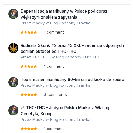
Depenalizacja marihuany w Polsce pod coraz
większym znakiem zapytania
Przez
Macky
w
Blog Konopny Trawka
1 comment
Rudealis Skunk #2 oraz #3 XXL – recenzja odpornych
odmian outdoor od THC-THC
Przez
THC-THC
w
Blog Konopny THC-THC
1 comment
Top 5 nasion marihuany 60-65 dni od kiełka do zbioru
Przez
Macky
w
Blog Konopny Trawka
3 comments
🌱 THC-THC - Jedyna Polska Marka z Własną
Genetyką Konopi
Przez
Macky
w
Blog Konopny Trawka
1 comment