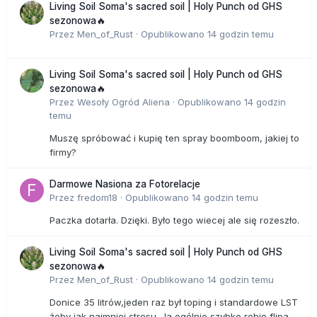
Living Soil Soma's sacred soil | Holy Punch od GHS
sezonowa🔥
Przez
Men_of_Rust
·
Opublikowano
14 godzin temu
Living Soil Soma's sacred soil | Holy Punch od GHS
sezonowa🔥
Przez
Wesoły Ogród Aliena
·
Opublikowano
14 godzin
temu
Muszę spróbować i kupię ten spray boomboom, jakiej to
firmy?
Darmowe Nasiona za Fotorelacje
Przez
fredom18
·
Opublikowano
14 godzin temu
Paczka dotarła. Dzięki. Było tego wiecej ale się rozeszło.
Living Soil Soma's sacred soil | Holy Punch od GHS
sezonowa🔥
Przez
Men_of_Rust
·
Opublikowano
14 godzin temu
Donice 35 litrów,jeden raz był toping i standardowe LST
żeby jak najmniej stresu. Ja ogólnie szybko robię flipa