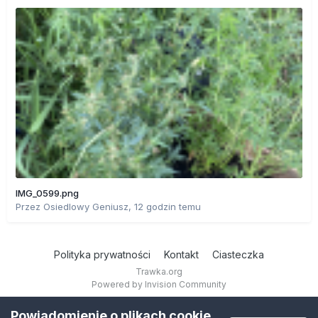
IMG_0599.png
Przez
Osiedlowy Geniusz
,
12 godzin temu
Polityka prywatności
Kontakt
Ciasteczka
Trawka.org
Powered by Invision Community
Powiadomienie o plikach cookie