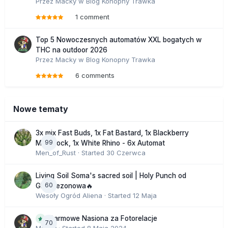
Przez
Macky
w
Blog Konopny Trawka
zamknięciem produkcji. Nie wiadomo na jakie postulaty
1 comment
ulegnie prokuratura, wiadomo jednak, że część z
zabezpieczonych przez policję sadzonek marihuany nie
nadaje się do dalszego wzrostu. Pozbawione fachowej
Top 5 Nowoczesnych automatów XXL bogatych w
dbałości rośliny po prostu zwiędły w policyjnych
THC na outdoor 2026
magazynach. Plantatorzy nazywają to jawnym niszczeniem
Przez
Macky
w
Blog Konopny Trawka
cennego lekarstwa i trudno się im dziwić. Gdyby nie
6 comments
zaniedbania policjantów chorzy na epilepsję mogli by już na
dniach rozpocząć kurację. Odbudowa plantacji według
szacunku jednego z plantatorów może potrwać od kilku
Nowe tematy
tygodni nawet do kilku miesięcy.
3x mix Fast Buds, 1x Fat Bastard, 1x Blackberry
99
Moonrock, 1x White Rhino - 6x Automat
Men_of_Rust
· Started
30 Czerwca
Living Soil Soma's sacred soil | Holy Punch od
60
GHS sezonowa🔥
Wesoły Ogród Aliena
· Started
12 Maja
Darmowe Nasiona za Fotorelacje
70