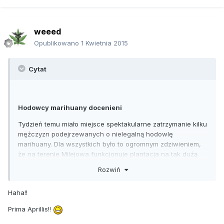
weeed
Opublikowano
1 Kwietnia 2015
Cytat
Hodowcy marihuany docenieni
Tydzień temu miało miejsce spektakularne zatrzymanie kilku
mężczyzn podejrzewanych o nielegalną hodowlę
marihuany. Dla wszystkich było to ogromnym zdziwieniem,
że na terenie Milejowa funkcjonuje plantacja na tak dużą
skalę. To jednak nie koniec zaskoczeń. Istnieje ogromne
Rozwiń
prawdopodobieństwo, że plantatorzy niedługo wyjdą na
wolność. Mało tego, ich plantacja zostanie zalegalizowana,
Haha!!
a jej ochroną zajmie się policja. Jak to możliwe?
Odpowiedzią jest marihuana lecznicza.
Prima Aprillis!!
Wczoraj władze Szpitala przy al. Kraśnickiej ogłosiły, że