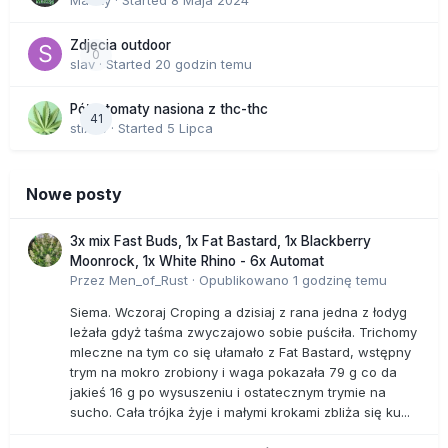
Macky
· Started
8 Maja 2024
Zdjecia outdoor
0
slav
· Started
20 godzin temu
Półautomaty nasiona z thc-thc
41
stix33
· Started
5 Lipca
Nowe posty
3x mix Fast Buds, 1x Fat Bastard, 1x Blackberry
Moonrock, 1x White Rhino - 6x Automat
Przez
Men_of_Rust
·
Opublikowano
1 godzinę temu
Siema. Wczoraj Croping a dzisiaj z rana jedna z łodyg
leżała gdyż taśma zwyczajowo sobie puściła. Trichomy
mleczne na tym co się ułamało z Fat Bastard, wstępny
trym na mokro zrobiony i waga pokazała 79 g co da
jakieś 16 g po wysuszeniu i ostatecznym trymie na
sucho. Cała trójka żyje i małymi krokami zbliża się ku...