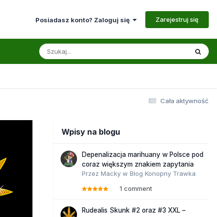
Zarejestruj się
Posiadasz konto? Zaloguj się
Cała aktywność
Wpisy na blogu
Depenalizacja marihuany w Polsce pod
coraz większym znakiem zapytania
Przez
Macky
w
Blog Konopny Trawka
1 comment
Rudealis Skunk #2 oraz #3 XXL –