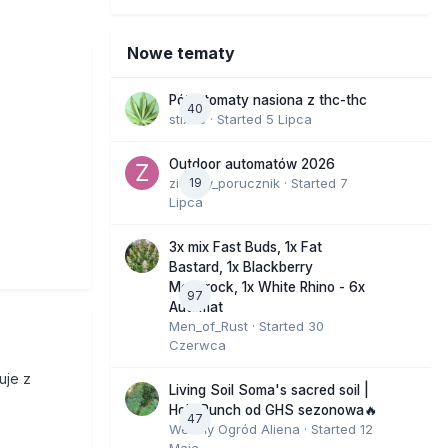
Nowe tematy
Półautomaty nasiona z thc-thc
40
stix33
· Started
5 Lipca
Outdoor automatów 2026
zielony_porucznik
19
· Started
7
Lipca
3x mix Fast Buds, 1x Fat
Bastard, 1x Blackberry
Moonrock, 1x White Rhino - 6x
97
Automat
Men_of_Rust
· Started
30
Czerwca
uje z
Living Soil Soma's sacred soil |
Holy Punch od GHS sezonowa🔥
47
Wesoły Ogród Aliena
· Started
12
Maja