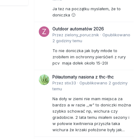
Ja tez na początku myslałem, że to
doniczka 🙂
Outdoor automatów 2026
Przez
zielony_porucznik
·
Opublikowano
2 godziny temu
To nie doniczka jak były młode to
zrobiłem im ochronny pierśćień z rury
pcv maja dołek około 15-20l
Półautomaty nasiona z thc-thc
Przez
stix33
·
Opublikowano
2 godziny
temu
Na doły w ziemi nie mam miejsca za
bardzo a w razie ,,w" to doniczki można
szybko schować np, wichura czy
gradobicie. 2 lata temu miałem sezony i
w połowie kwitnienia przyszła taka
wichura że krzaki położone były jak...