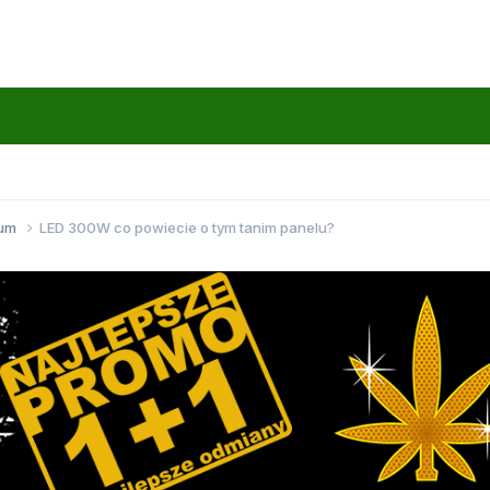
wum
LED 300W co powiecie o tym tanim panelu?