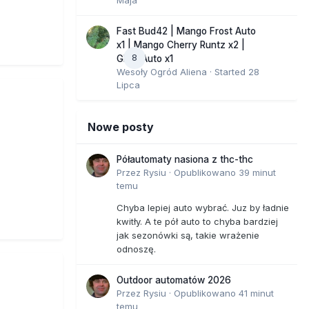
Fast Bud42 | Mango Frost Auto
x1 | Mango Cherry Runtz x2 |
8
GMO Auto x1
Wesoły Ogród Aliena
· Started
28
Lipca
Nowe posty
Półautomaty nasiona z thc-thc
Przez
Rysiu
·
Opublikowano
39 minut
temu
Chyba lepiej auto wybrać. Juz by ładnie
kwitły. A te pół auto to chyba bardziej
jak sezonówki są, takie wrażenie
odnoszę.
Outdoor automatów 2026
Przez
Rysiu
·
Opublikowano
41 minut
temu