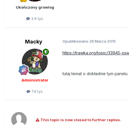
Ukończony growlog
3.9 tys.
Macky
Opublikowano
26 Marca 2015
https://trawka.org/topic/33945-os
tutaj temat o dokładnie tym panelu
Administrator
7.9 tys.
This topic is now closed to further replies.