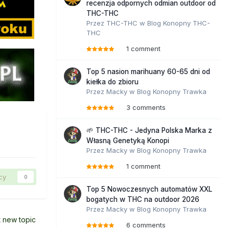
recenzja odpornych odmian outdoor od
THC-THC
Przez
THC-THC
w
Blog Konopny THC-
THC
1 comment
Top 5 nasion marihuany 60-65 dni od
kiełka do zbioru
Przez
Macky
w
Blog Konopny Trawka
3 comments
🌱 THC-THC - Jedyna Polska Marka z
Własną Genetyką Konopi
Przez
Macky
w
Blog Konopny Trawka
1 comment
cy
0
Top 5 Nowoczesnych automatów XXL
bogatych w THC na outdoor 2026
Przez
Macky
w
Blog Konopny Trawka
t new topic
6 comments