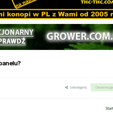
panelu?
Udostępnij
Obserwują
Star