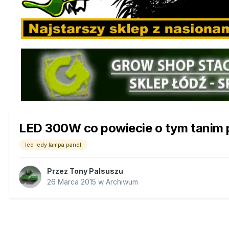
LED 300W co powiecie o tym tanim 
led ledy lampa panel
Przez
Tony Palsuszu
26 Marca 2015
w
Archiwum