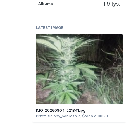
1.9 tys.
Albums
LATEST IMAGE
IMG_20260804_221841.jpg
Przez
zielony_porucznik
,
Środa o 00:23