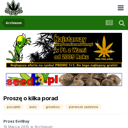
Archiwum
Proszę o kilka porad
poczatki
auto
growbox
pierwsze sadzenie
Przez
EvilBoy
16 Marca 2015
w
Archiwum