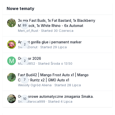
Nowe tematy
3x mix Fast Buds, 1x Fat Bastard, 1x Blackberry
89
Moonrock, 1x White Rhino - 6x Automat
Men_of_Rust
· Started
30 Czerwca
Apricot gorilla glue i pernament marker
2
SweetDonut
· Started
29 Lipca
Outdoor 2026
2
Marcel852
· Started
Środa o 13:50
Fast Bud42 | Mango Frost Auto x1 | Mango
7
Cherry Runtz x2 | GMO Auto x1
Wesoły Ogród Aliena
· Started
28 Lipca
Outdoorowe automatyczne zmagania Smaka.
10
SmakMaroca999
· Started
4 Lipca