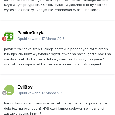
uzyc w tym przypadku? Chodzi tylko i wylacznie o to by roslinka
wyrosla jak nalezy i zebym nie zmarnowal czasu i nasiona :-)
PanikaGoryla
Opublikowano
17 Marca 2015
powiem tak boxa zrob z jakiejs szafdki o podobnych rozmiarach
kup hps 70/.100w wyzynarka wytnij otwor na samej górze boxu na
wentylatorek do kompa u dolu wywierc ze 3 owory pasywne 1
wiatrak mieszajacy od kompa boxa pomaluj na bialo i ogien!
EvilBoy
Opublikowano
17 Marca 2015
Nie do konca rozumiem wiatraczek ma byc jeden u gory czy na
dole tez ma byc jeden? HPS czyli lampa sodowa nie mozna jej
zastapic czyms innym?