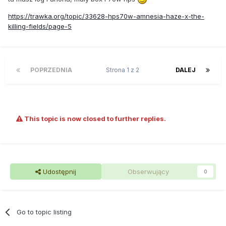
https://trawka.org/topic/33628-hps70w-amnesia-haze-x-the-
killing-fields/page-5
POPRZEDNIA
Strona 1 z 2
DALEJ
This topic is now closed to further replies.
Udostępnij
Obserwujący
0
Go to topic listing