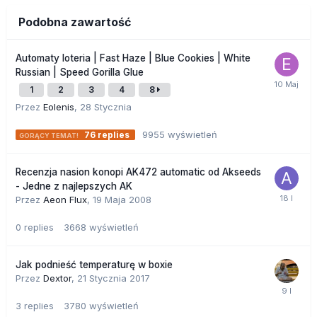
Podobna zawartość
Automaty loteria | Fast Haze | Blue Cookies | White
Russian | Speed Gorilla Glue
1
2
3
4
8
Przez
Eolenis
,
28 Stycznia
9955
wyświetleń
76
replies
Recenzja nasion konopi AK472 automatic od Akseeds
- Jedne z najlepszych AK
Przez
Aeon Flux
,
19 Maja 2008
0
replies
3668
wyświetleń
Jak podnieść temperaturę w boxie
Przez
Dextor
,
21 Stycznia 2017
3
replies
3780
wyświetleń