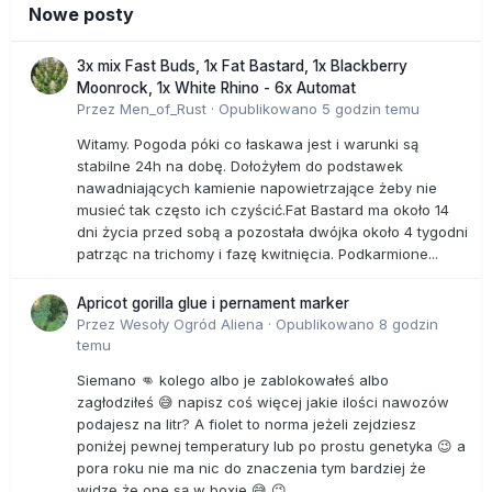
Nowe posty
3x mix Fast Buds, 1x Fat Bastard, 1x Blackberry
Moonrock, 1x White Rhino - 6x Automat
Przez
Men_of_Rust
·
Opublikowano
5 godzin temu
Witamy. Pogoda póki co łaskawa jest i warunki są
stabilne 24h na dobę. Dołożyłem do podstawek
nawadniających kamienie napowietrzające żeby nie
musieć tak często ich czyścić.Fat Bastard ma około 14
dni życia przed sobą a pozostała dwójka około 4 tygodni
patrząc na trichomy i fazę kwitnięcia. Podkarmione...
Apricot gorilla glue i pernament marker
Przez
Wesoły Ogród Aliena
·
Opublikowano
8 godzin
temu
Siemano 👊 kolego albo je zablokowałeś albo
zagłodziłeś 😅 napisz coś więcej jakie ilości nawozów
podajesz na litr? A fiolet to norma jeżeli zejdziesz
poniżej pewnej temperatury lub po prostu genetyka 😉 a
pora roku nie ma nic do znaczenia tym bardziej że
widzę że one są w boxie 😅 😉