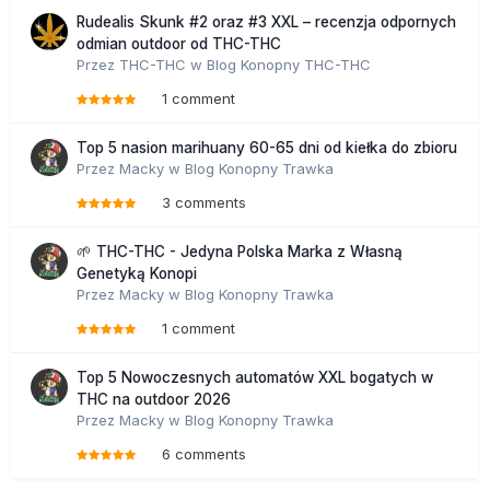
Rudealis Skunk #2 oraz #3 XXL – recenzja odpornych
odmian outdoor od THC-THC
Przez
THC-THC
w
Blog Konopny THC-THC
1 comment
Top 5 nasion marihuany 60-65 dni od kiełka do zbioru
Przez
Macky
w
Blog Konopny Trawka
3 comments
🌱 THC-THC - Jedyna Polska Marka z Własną
Genetyką Konopi
Przez
Macky
w
Blog Konopny Trawka
1 comment
Top 5 Nowoczesnych automatów XXL bogatych w
THC na outdoor 2026
Przez
Macky
w
Blog Konopny Trawka
6 comments