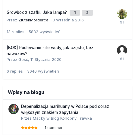
Growbox z szafki. Jaka lampa?
1
2
Przez
ZiutekMorderca
,
13 Września 2016
13
replies
5832
wyświetleń
[BOX] Podlewanie - ile wody, jak często, bez
nawozów?
Przez Gość,
11 Stycznia 2020
6
replies
3646
wyświetleń
Wpisy na blogu
Depenalizacja marihuany w Polsce pod coraz
większym znakiem zapytania
Przez
Macky
w
Blog Konopny Trawka
1 comment