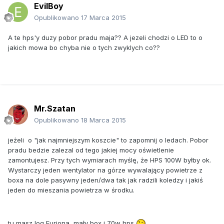
EvilBoy
Opublikowano
17 Marca 2015
A te hps'y duzy pobor pradu maja?? A jezeli chodzi o LED to o
jakich mowa bo chyba nie o tych zwyklych co??
Mr.Szatan
Opublikowano
18 Marca 2015
jeżeli o "jak najmniejszym koszcie" to zapomnij o ledach. Pobor
pradu bedzie zalezal od tego jakiej mocy oświetlenie
zamontujesz. Przy tych wymiarach myślę, że HPS 100W byłby ok.
Wystarczy jeden wentylator na górze wywalający powietrze z
boxa na dole pasywny jeden/dwa tak jak radzili koledzy i jakiś
jeden do mieszania powietrza w środku.
tu masz log Furiona, mały box i 70w hps