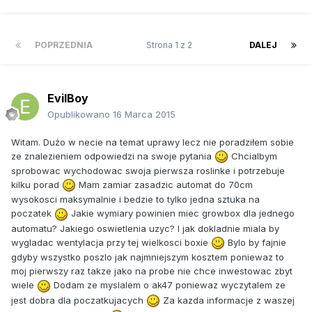
POPRZEDNIA
Strona 1 z 2
DALEJ
EvilBoy
Opublikowano
16 Marca 2015
Witam. Dużo w necie na temat uprawy lecz nie poradziłem sobie
ze znalezieniem odpowiedzi na swoje pytania
Chcialbym
sprobowac wychodowac swoja pierwsza roslinke i potrzebuje
kilku porad
Mam zamiar zasadzic automat do 70cm
wysokosci maksymalnie i bedzie to tylko jedna sztuka na
poczatek
Jakie wymiary powinien miec growbox dla jednego
automatu? Jakiego oswietlenia uzyc? I jak dokladnie miala by
wygladac wentylacja przy tej wielkosci boxie
Bylo by fajnie
gdyby wszystko poszlo jak najmniejszym kosztem poniewaz to
moj pierwszy raz takze jako na probe nie chce inwestowac zbyt
wiele
Dodam ze myslalem o ak47 poniewaz wyczytalem ze
jest dobra dla poczatkujacych
Za kazda informacje z waszej