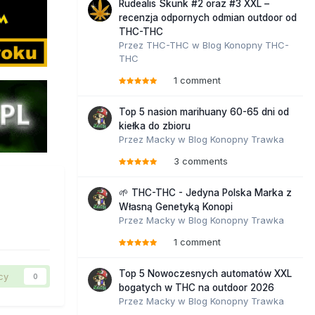
Rudealis Skunk #2 oraz #3 XXL –
recenzja odpornych odmian outdoor od
THC-THC
Przez
THC-THC
w
Blog Konopny THC-
THC
1 comment
Top 5 nasion marihuany 60-65 dni od
kiełka do zbioru
Przez
Macky
w
Blog Konopny Trawka
3 comments
🌱 THC-THC - Jedyna Polska Marka z
Własną Genetyką Konopi
Przez
Macky
w
Blog Konopny Trawka
1 comment
Top 5 Nowoczesnych automatów XXL
cy
0
bogatych w THC na outdoor 2026
Przez
Macky
w
Blog Konopny Trawka