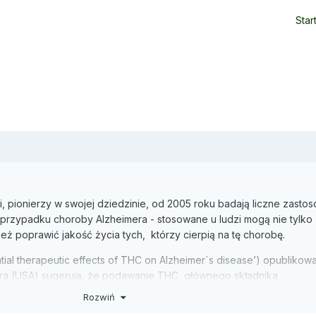
Star
i, pionierzy w swojej dziedzinie, od 2005 roku badają liczne zasto
przypadku choroby Alzheimera - stosowane u ludzi mogą nie tylko
eż poprawić jakość życia tych, którzy cierpią na tę chorobę.
ial therapeutic effects of THC on Alzheimer´s disease’) opublikow
ra (USA) sugerują, że podawanie THC, głównego składnika
że mieć potencjał leczniczy do zwalczania choroby Alzheimera.
Rozwiń