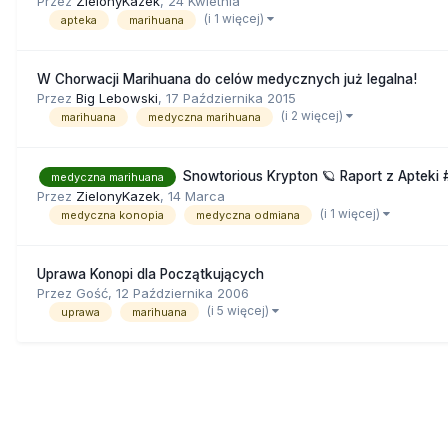
Przez
ZielonyKazek
,
24 Kwietnia
(i 1 więcej)
apteka
marihuana
W Chorwacji Marihuana do celów medycznych już legalna!
Przez
Big Lebowski
,
17 Października 2015
(i 2 więcej)
marihuana
medyczna marihuana
Snowtorious Krypton 🪐 Raport z Apteki 
medyczna marihuana
Przez
ZielonyKazek
,
14 Marca
(i 1 więcej)
medyczna konopia
medyczna odmiana
Uprawa Konopi dla Początkujących
Przez Gość,
12 Października 2006
(i 5 więcej)
uprawa
marihuana