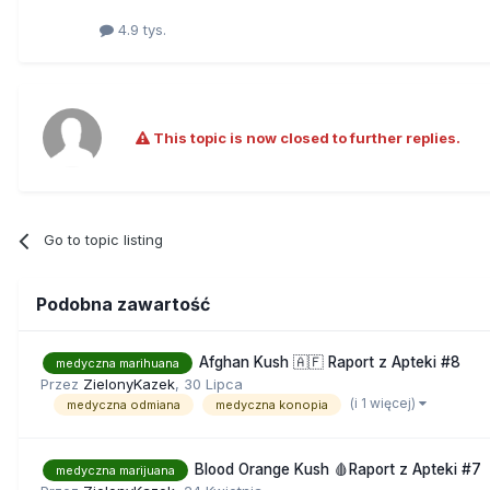
potwierdzają, że konopie mogą
"Jeśli kanabinoidy mogą zapob
4.9 tys.
choroby Alzheimera również bę
This topic is now closed to further replies.
Go to topic listing
Podobna zawartość
Afghan Kush 🇦🇫 Raport z Apteki #8
medyczna marihuana
Przez
ZielonyKazek
,
30 Lipca
(i 1 więcej)
medyczna odmiana
medyczna konopia
Blood Orange Kush 🩸Raport z Apteki #7
medyczna marijuana