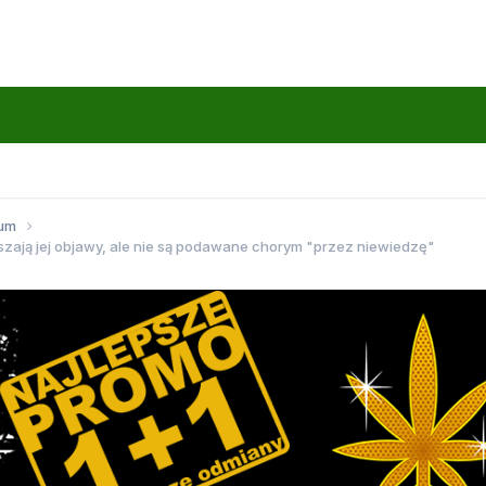
wum
szają jej objawy, ale nie są podawane chorym "przez niewiedzę"