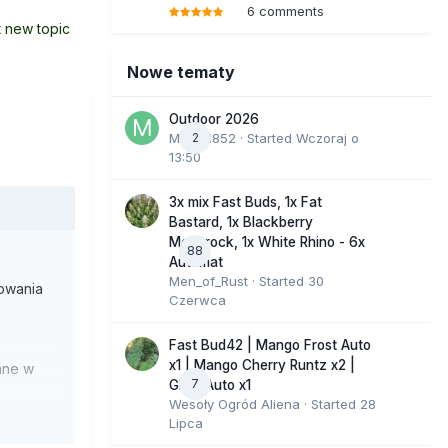
6 comments
t new topic
Nowe tematy
Outdoor 2026
Marcel852
2
· Started
Wczoraj o
13:50
3x mix Fast Buds, 1x Fat
Bastard, 1x Blackberry
Moonrock, 1x White Rhino - 6x
88
Automat
Men_of_Rust
· Started
30
sowania
Czerwca
Fast Bud42 | Mango Frost Auto
x1 | Mango Cherry Runtz x2 |
ane w
7
GMO Auto x1
Wesoły Ogród Aliena
· Started
28
Lipca