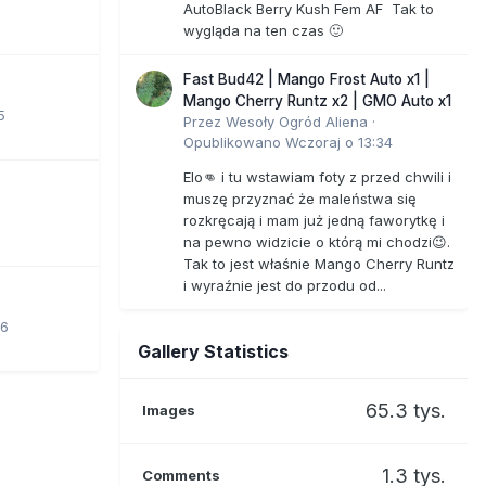
AutoBlack Berry Kush Fem AF Tak to
wygląda na ten czas 🙂
Fast Bud42 | Mango Frost Auto x1 |
Mango Cherry Runtz x2 | GMO Auto x1
5
Przez
Wesoły Ogród Aliena
·
Opublikowano
Wczoraj o 13:34
Elo👊 i tu wstawiam foty z przed chwili i
muszę przyznać że maleństwa się
rozkręcają i mam już jedną faworytkę i
na pewno widzicie o którą mi chodzi😉.
Tak to jest właśnie Mango Cherry Runtz
i wyraźnie jest do przodu od...
06
Gallery Statistics
65.3 tys.
Images
1.3 tys.
Comments