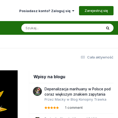
Zarejestruj się
Posiadasz konto? Zaloguj się
Cała aktywność
Wpisy na blogu
Depenalizacja marihuany w Polsce pod
coraz większym znakiem zapytania
Przez
Macky
w
Blog Konopny Trawka
1 comment