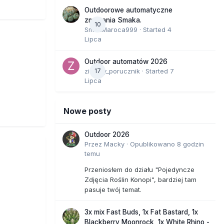
tóre jest
Outdoorowe automatyczne
ej
zmagania Smaka.
10
SmakMaroca999
· Started
4
robą.
Lipca
Outdoor automatów 2026
zielony_porucznik
17
· Started
7
Lipca
anie
Nowe posty
ction
, a
Outdoor 2026
go czasu
Przez
Macky
·
Opublikowano
8 godzin
temu
to tak
Przeniosłem do działu "Pojedyncze
Zdjęcia Roślin Konopi", bardziej tam
ciwości
pasuje twój temat.
3x mix Fast Buds, 1x Fat Bastard, 1x
e badania
Blackberry Moonrock, 1x White Rhino -