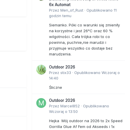
 mózgu.
6x Automat
yko
Przez
Men_of_Rust
·
Opublikowano
11
godzin temu
Siemanko. Póki co warunki się zmieniły
na korzystne i jest 26°C oraz 60 %
wilgotności. Cała trójka robi to co
powinna, puchnie,nie marudzi i
przyjmuje wszystko co dostaje bez
marudzenia.
Outdoor 2026
Przez
stix33
·
Opublikowano
Wczoraj o
14:40
Śliczne
Outdoor 2026
Przez
Marcel852
·
Opublikowano
Wczoraj o 13:50
Hejka Mój outdoor na 2026 to 2x Speed
Gorrilla Glue Af Fem od Akseeds i 1x