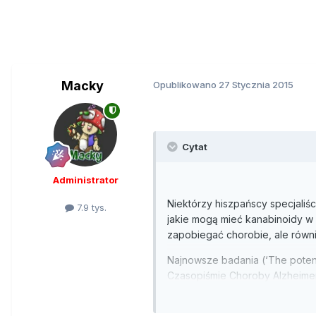
Macky
Opublikowano
27 Stycznia 2015
Cytat
Administrator
Niektórzy hiszpańscy specjaliśc
7.9 tys.
jakie mogą mieć kanabinoidy w 
zapobiegać chorobie, ale równi
Najnowsze badania (‘The potent
Czasopiśmie Choroby Alzheime
psychoaktywnego marihuany, mo