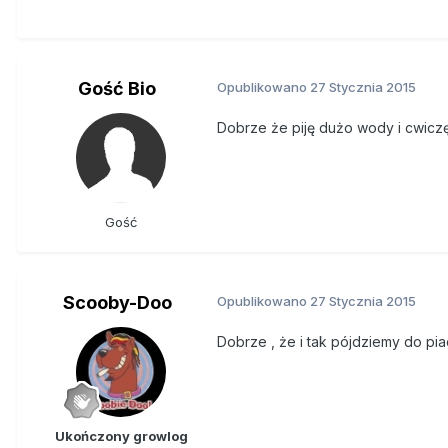
Badania te wykazały w szczegó
ściśle związane z objawami wys
postęp. W innym badaniu opubl
marihuany może działać jak na
Gość Bio
Opublikowano
27 Stycznia 2015
Istnieją nawet naukowcy, którz
wystąpieniu.
Dobrze że piję dużo wody i cwicz
Badaczka Maria L. de Ceballos, z
kannabinoidów jako możliwego 
Gość
Jej pierwsze badania (‘Prevent
Mediated by Blockade of Microgl
badaczka wyznała Dinafem, że 
w tym zakresie.
Scooby-Doo
Opublikowano
27 Stycznia 2015
Ceballos wyjaśnia, że gdy człow
Dobrze , że i tak pójdziemy do pi
zwany "neurologiczny stan zapa
przeciwzapalne, mogą więc osła
Ponadto wiadomo, że jedną z ch
Ukończony growlog