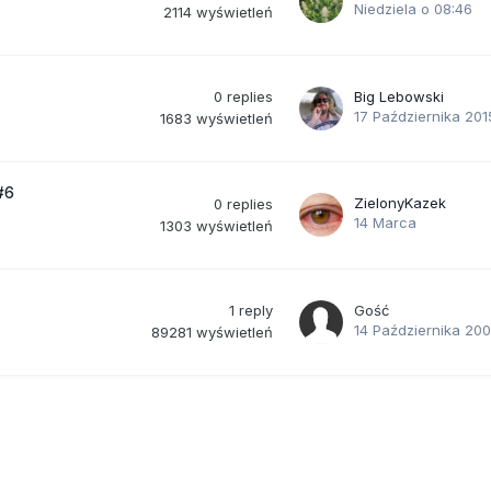
Niedziela o 08:46
2114
wyświetleń
0
replies
Big Lebowski
17 Października 201
1683
wyświetleń
#6
ZielonyKazek
0
replies
14 Marca
1303
wyświetleń
1
reply
Gość
14 Października 20
89281
wyświetleń