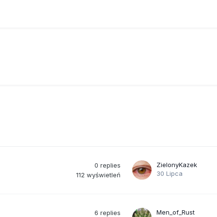
 pomóc regulować poziom cukru w ludzkim ciele, a szczególnie w
iec lub zmniejszyć prawdopodobieństwo wystąpienia cukrzycy, ryz
dzie zmniejszone".
ZielonyKazek
0
replies
30 Lipca
112
wyświetleń
Men_of_Rust
6
replies