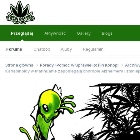
Przeglądaj
Aktywność
Gallery
Blogs
Forums
Chatbox
Kluby
Regulamin
Strona główna
Porady i Pomoc w Uprawie Roślin Konopi
Archi
Kanabinoidy w marihuanie zapobiegają chorobie Alzheimera i zmniej