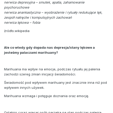
nerwica depresyjna – smutek, apatia, zahamowanie
psychoruchowe
nerwica anankastyczna – wyobrażenie i rytuały redukujące lęk,
zespół natręctw i kompulsyjnych zachowań
nerwica lękowa – fobia
żródło.wikipedia
Ale co wtedy gdy dopada nas depresja/stany lękowe a
jesteśmy palaczami marihuany?
Marihuana ma wpływ na emocje, podczas rytuału jej palenia
zachodzi szereg zmian inicjacji świadomości.
Świadomość pod wpływem marihuany jest znacznie inna niż pod
wpływem innych używek.
Marihuana wzmaga i potęguje doznania oraz emocję.
Ostatnio coraz więcej osób narzeka na stan podczas palenia,