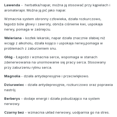
Lawenda
- herbatka/napar, można ją stosować przy kąpielach i
aromaterapii. Można ją pić jako napar.
Wzmacnia system obronny człowieka, działa rozkurczowo,
łagodzi bóle głowy i zawroty, obniża ciśnienie kwi, uspokaja
nerwy, pomaga w zaśnięciu.
Waleriana
- kozłek lekarski, napar działa znacznie słabiej niż
wciągi z alkoholu, działa kojąco i uspokaja nerwy,pomaga w
problemach z zaburzeniem snu.
Głóg
- Łagodzi i wzmacnia serce, wspomaga w stanach
zdenerwowania na unormowanie się pracy serca. Stosowany
przy zaburzeniu rytmu serca.
Magnolia
- działa antydepresyjnie i przeciwlękowo.
Dziurawiec
- działa antydepresyjnie, rozkurczowo oraz poprawia
nastrój.
Berberys
- dodaje energii i działa pobudzająco na system
nerwowy.
Czarny bez
- wzmacnia układ nerwowy, uodparnia go na stres.