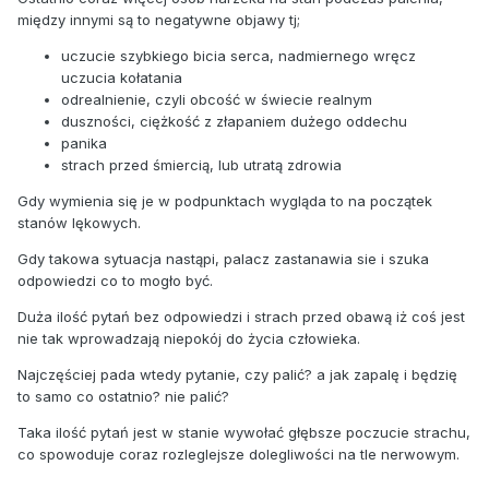
między innymi są to negatywne objawy tj;
uczucie szybkiego bicia serca, nadmiernego wręcz
uczucia kołatania
odrealnienie, czyli obcość w świecie realnym
duszności, ciężkość z złapaniem dużego oddechu
panika
strach przed śmiercią, lub utratą zdrowia
Gdy wymienia się je w podpunktach wygląda to na początek
stanów lękowych.
Gdy takowa sytuacja nastąpi, palacz zastanawia sie i szuka
odpowiedzi co to mogło być.
Duża ilość pytań bez odpowiedzi i strach przed obawą iż coś jest
nie tak wprowadzają niepokój do życia człowieka.
Najczęściej pada wtedy pytanie, czy palić? a jak zapalę i będzię
to samo co ostatnio? nie palić?
Taka ilość pytań jest w stanie wywołać głębsze poczucie strachu,
co spowoduje coraz rozleglejsze dolegliwości na tle nerwowym.