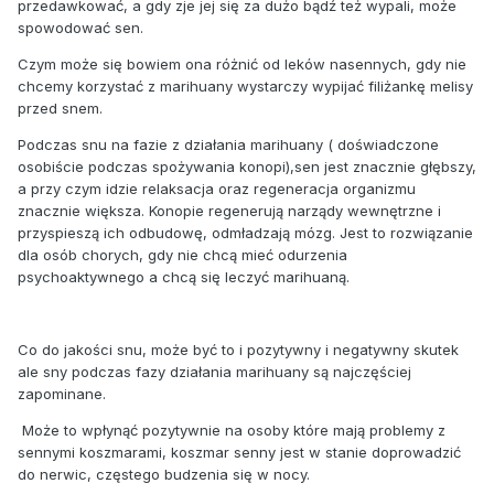
przedawkować, a gdy zje jej się za dużo bądź też wypali, może
spowodować sen.
Czym może się bowiem ona różnić od leków nasennych, gdy nie
chcemy korzystać z marihuany wystarczy wypijać filiżankę melisy
przed snem.
Podczas snu na fazie z działania marihuany ( doświadczone
osobiście podczas spożywania konopi),sen jest znacznie głębszy,
a przy czym idzie relaksacja oraz regeneracja organizmu
znacznie większa. Konopie regenerują narządy wewnętrzne i
przyspieszą ich odbudowę, odmładzają mózg. Jest to rozwiązanie
dla osób chorych, gdy nie chcą mieć odurzenia
psychoaktywnego a chcą się leczyć marihuaną.
Co do jakości snu, może być to i pozytywny i negatywny skutek
ale sny podczas fazy działania marihuany są najczęściej
zapominane.
Może to wpłynąć pozytywnie na osoby które mają problemy z
sennymi koszmarami, koszmar senny jest w stanie doprowadzić
do nerwic, częstego budzenia się w nocy.