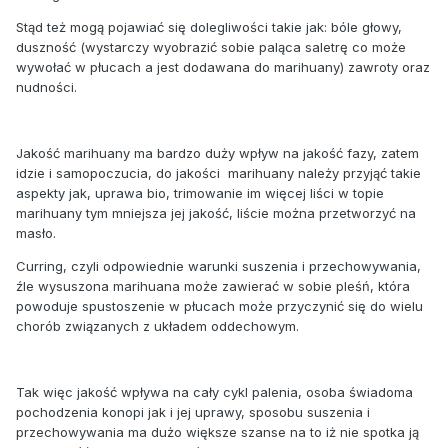
Stąd też mogą pojawiać się dolegliwości takie jak: bóle głowy,
duszność (wystarczy wyobrazić sobie paląca saletrę co może
wywołać w płucach a jest dodawana do marihuany) zawroty oraz
nudności.
Jakość marihuany ma bardzo duży wpływ na jakość fazy, zatem
idzie i samopoczucia, do jakości marihuany należy przyjąć takie
aspekty jak, uprawa bio, trimowanie im więcej liści w topie
marihuany tym mniejsza jej jakość, liście można przetworzyć na
masło.
Curring, czyli odpowiednie warunki suszenia i przechowywania,
źle wysuszona marihuana może zawierać w sobie pleśń, która
powoduje spustoszenie w płucach może przyczynić się do wielu
chorób związanych z układem oddechowym.
Tak więc jakość wpływa na cały cykl palenia, osoba świadoma
pochodzenia konopi jak i jej uprawy, sposobu suszenia i
przechowywania ma dużo większe szanse na to iż nie spotka ją