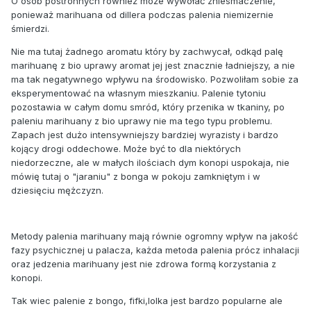
O osób postronnych również może wywołać zniesmaczenie,
ponieważ marihuana od dillera podczas palenia niemizernie
śmierdzi.
Nie ma tutaj żadnego aromatu który by zachwycał, odkąd palę
marihuanę z bio uprawy aromat jej jest znacznie ładniejszy, a nie
ma tak negatywnego wpływu na środowisko. Pozwoliłam sobie za
eksperymentować na własnym mieszkaniu. Palenie tytoniu
pozostawia w całym domu smród, który przenika w tkaniny, po
paleniu marihuany z bio uprawy nie ma tego typu problemu.
Zapach jest dużo intensywniejszy bardziej wyrazisty i bardzo
kojący drogi oddechowe. Może być to dla niektórych
niedorzeczne, ale w małych ilościach dym konopi uspokaja, nie
mówię tutaj o "jaraniu" z bonga w pokoju zamkniętym i w
dziesięciu mężczyzn.
Metody palenia marihuany mają równie ogromny wpływ na jakość
fazy psychicznej u palacza, każda metoda palenia prócz inhalacji
oraz jedzenia marihuany jest nie zdrowa formą korzystania z
konopi.
Tak wiec palenie z bongo, fifki,lolka jest bardzo popularne ale