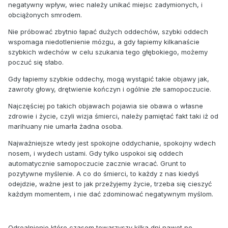
negatywny wpływ, wiec należy unikać miejsc zadymionych, i
obciążonych smrodem.
Nie próbować zbytnio łapać dużych oddechów, szybki oddech
wspomaga niedotlenienie mózgu, a gdy łapiemy kilkanaście
szybkich wdechów w celu szukania tego głębokiego, możemy
poczuć się słabo.
Gdy łapiemy szybkie oddechy, mogą wystąpić takie objawy jak,
zawroty głowy, drętwienie kończyn i ogólnie złe samopoczucie.
Najczęściej po takich objawach pojawia sie obawa o własne
zdrowie i życie, czyli wizja śmierci, należy pamiętać fakt taki iż od
marihuany nie umarła żadna osoba.
Najważniejsze wtedy jest spokojne oddychanie, spokojny wdech
nosem, i wydech ustami. Gdy tylko uspokoi się oddech
automatycznie samopoczucie zacznie wracać. Grunt to
pozytywne myślenie. A co do śmierci, to każdy z nas kiedyś
odejdzie, ważne jest to jak przeżyjemy życie, trzeba się cieszyć
każdym momentem, i nie dać zdominować negatywnym myślom.
Odrealnienie które czasem towarzyszy kilka dni nawet po