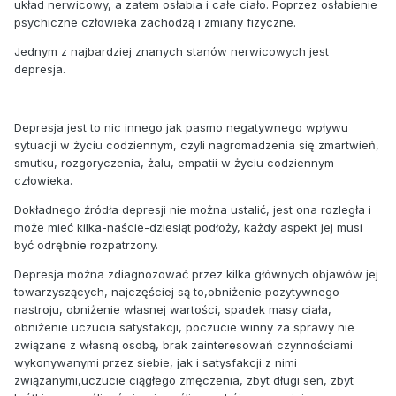
układ nerwicowy, a zatem osłabia i całe ciało. Poprzez osłabienie
psychiczne człowieka zachodzą i zmiany fizyczne.
Jednym z najbardziej znanych stanów nerwicowych jest
depresja.
Depresja jest to nic innego jak pasmo negatywnego wpływu
sytuacji w życiu codziennym, czyli nagromadzenia się zmartwień,
smutku, rozgoryczenia, żalu, empatii w życiu codziennym
człowieka.
Dokładnego źródła depresji nie można ustalić, jest ona rozległa i
może mieć kilka-naście-dziesiąt podłoży, każdy aspekt jej musi
być odrębnie rozpatrzony.
Depresja można zdiagnozować przez kilka głównych objawów jej
towarzyszących, najczęściej są to,obniżenie pozytywnego
nastroju, obniżenie własnej wartości, spadek masy ciała,
obniżenie uczucia satysfakcji, poczucie winny za sprawy nie
związane z własną osobą, brak zainteresowań czynnościami
wykonywanymi przez siebie, jak i satysfakcji z nimi
związanymi,uczucie ciągłego zmęczenia, zbyt długi sen, zbyt