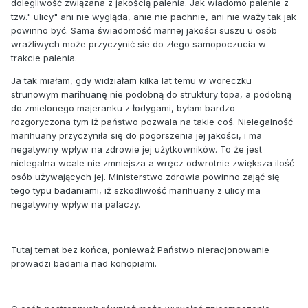
dolegliwość związana z jakością palenia. Jak wiadomo palenie z
tzw." ulicy" ani nie wygląda, anie nie pachnie, ani nie waży tak jak
powinno być. Sama świadomość marnej jakości suszu u osób
wrażliwych może przyczynić sie do złego samopoczucia w
trakcie palenia.
Ja tak miałam, gdy widziałam kilka lat temu w woreczku
strunowym marihuanę nie podobną do struktury topa, a podobną
do zmielonego majeranku z łodygami, byłam bardzo
rozgoryczona tym iż państwo pozwala na takie coś. Nielegalność
marihuany przyczyniła się do pogorszenia jej jakości, i ma
negatywny wpływ na zdrowie jej użytkowników. To że jest
nielegalna wcale nie zmniejsza a wręcz odwrotnie zwiększa ilość
osób używających jej. Ministerstwo zdrowia powinno zająć się
tego typu badaniami, iż szkodliwość marihuany z ulicy ma
negatywny wpływ na palaczy.
Tutaj temat bez końca, ponieważ Państwo nieracjonowanie
prowadzi badania nad konopiami.