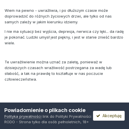
Wiem na pewno - uwrażliwia, i po dłuższym czasie może
doprowadzić do różnych życiowych drzwi, ale tylko od nas
samych zależy w jakim kierunku idziemy.
I nie ma sytuacji bez wyjścia, depresja, nerwica czy lęki... da radę
je pokonać. Ludzki umysł jest piękny, i jest w stanie znieść bardzo
wiele.
Te uwrażliwienie można uznać za zaletę, ponieważ w
dzisiejszych czasach wrażliwość postrzegana za wadę lub
słabość, a tak na prawdę to kształtuje w nas poczucie
człowieczeństwa.
Podsumowując, artykuł nerwy są wstanie zdziałać w życiu ludzi
Powiadomienie o plikach cookie
wiele zła, ale tylko od ludzi zależy czy chcą by te zło zagościło na
Akceptuję
Polityka prywatności
link do Polityki Prywatności
dobre i zdominowało ich życie, czy też chcą coś z tym zrobić i
RODO - Strona tylko dla osób pełnoletnich, 18+
działać by żyć.