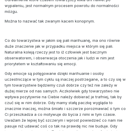
wypaleniu, jest normalnym procesem powrotu do normalności
mózgu.
Można to nazwać tak zwanym kacem konopnym.
Co do towarzystwa w jakim się pali marihuanę, ma ono równie
duże znaczenie jak w przypadku miejsca w którym się pali.
Naturalna koleją rzeczy jest to iż człowiek jest bacznym
obserwatorem, i obserwacja otoczenia jak i ludzi w nim jest
priorytetem w kształtowaniu się emocji.
Gdy emocje są potęgowane dzięki marihuanie i osoby
uczestniczące w tym cyklu są inaczej postrzegane, a to czy się w
tym towarzystwie będziemy czuli dobrze czy też nie zależy w
dużej mierze od nas samych. Aczkolwiek gdy towarzystwo nie
wpływa pozytywnie na Ciebie należy dobierać je trafniej, tak by
czuć się w nim dobrze. Gdy mamy stałą paczkę wygląda to
znacznie inaczej, można śmiało i szczerze porozmawiać o tym co
Ci przeszkadza a co motywuje do bycia z nimi w tym czasie.
Uważam że lepiej być szczerym i wprost powiedzieć co nam nie
pasuje niż udawać coś co tak na prawdę nic nie buduje. Gdy