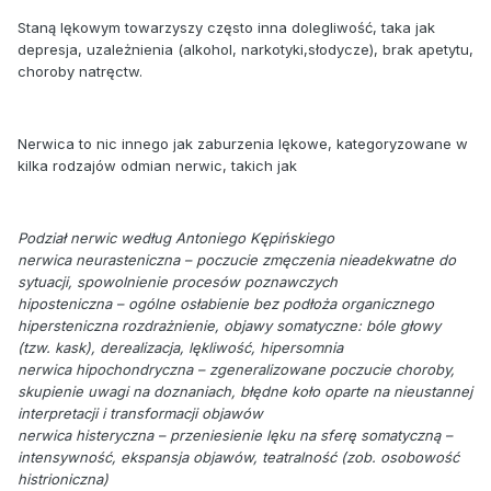
Staną lękowym towarzyszy często inna dolegliwość, taka jak
depresja, uzależnienia (alkohol, narkotyki,słodycze), brak apetytu,
choroby natręctw.
Nerwica to nic innego jak zaburzenia lękowe, kategoryzowane w
kilka rodzajów odmian nerwic, takich jak
Podział nerwic według Antoniego Kępińskiego
nerwica neurasteniczna – poczucie zmęczenia nieadekwatne do
sytuacji, spowolnienie procesów poznawczych
hiposteniczna – ogólne osłabienie bez podłoża organicznego
hipersteniczna rozdrażnienie, objawy somatyczne: bóle głowy
(tzw. kask), derealizacja, lękliwość, hipersomnia
nerwica hipochondryczna – zgeneralizowane poczucie choroby,
skupienie uwagi na doznaniach, błędne koło oparte na nieustannej
interpretacji i transformacji objawów
nerwica histeryczna – przeniesienie lęku na sferę somatyczną –
intensywność, ekspansja objawów, teatralność (zob. osobowość
histrioniczna)