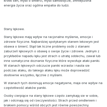
krótki sen, myśli o śmierci, myśli samobójcze, zmniejszona
energia życia oraz ogólna empatia do ludzi.
Stany lękowe.
Stany lękowe mają wpływ na racjonalne myślenie, emocje i
zdrowie fizyczne. Najbardziej spotykanym stanem lekowym jest
obawa o śmierć. Stąd tak liczne problemy osób z stanami
zaburzeń lękowych o obawę o swoje życie i zdrowie. Jednym z
przykładów napadu lęku jest strach o utratę oddechu, zawal lub
inne somatyczne doznanie fizyczne które wywołuje ataki paniki.
W stanach lękowych odczucie paniki wzrasta i nasila sie
podczas ataku, do takiego ataku lęku może doprowadzić
dosłownie wszystko, łącznie z myślami.
W stanach tych dominują emocje negatywne, maja one wpływ na
częstotliwość ataków paniki.
Osoby cierpiące na stany lękowe często zamykają sie w sobie,
jak i odcinają się od rzeczywistości. Strach przed omdleniem i
brakiem pomocy wśród obcych jest równie powszechny.