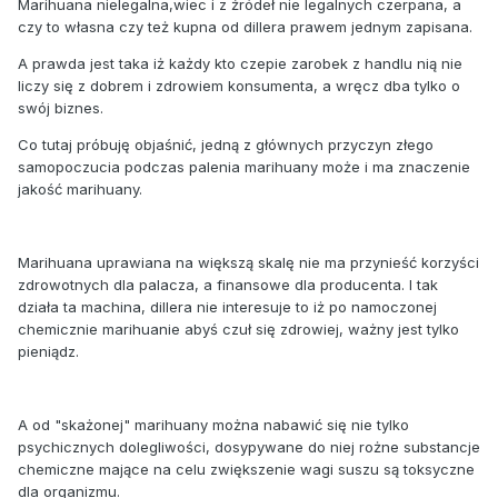
Marihuana nielegalna,wiec i z źródeł nie legalnych czerpana, a
czy to własna czy też kupna od dillera prawem jednym zapisana.
A prawda jest taka iż każdy kto czepie zarobek z handlu nią nie
liczy się z dobrem i zdrowiem konsumenta, a wręcz dba tylko o
swój biznes.
Co tutaj próbuję objaśnić, jedną z głównych przyczyn złego
samopoczucia podczas palenia marihuany może i ma znaczenie
jakość marihuany.
Marihuana uprawiana na większą skalę nie ma przynieść korzyści
zdrowotnych dla palacza, a finansowe dla producenta. I tak
działa ta machina, dillera nie interesuje to iż po namoczonej
chemicznie marihuanie abyś czuł się zdrowiej, ważny jest tylko
pieniądz.
A od "skażonej" marihuany można nabawić się nie tylko
psychicznych dolegliwości, dosypywane do niej rożne substancje
chemiczne mające na celu zwiększenie wagi suszu są toksyczne
dla organizmu.