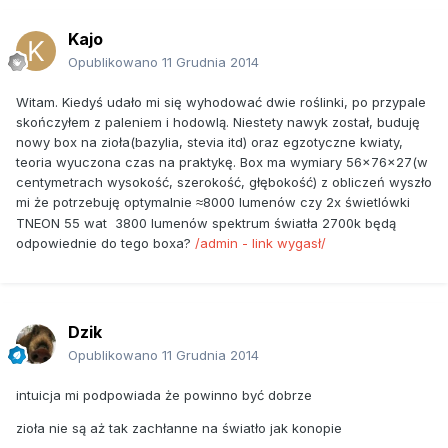
Kajo
Opublikowano
11 Grudnia 2014
Witam. Kiedyś udało mi się wyhodować dwie roślinki, po przypale
skończyłem z paleniem i hodowlą. Niestety nawyk został, buduję
nowy box na zioła(bazylia, stevia itd) oraz egzotyczne kwiaty,
teoria wyuczona czas na praktykę. Box ma wymiary 56x76x27(w
centymetrach wysokość, szerokość, głębokość) z obliczeń wyszło
mi że potrzebuję optymalnie
8000 lumenów czy 2x świetlówki
≈
TNEON 55 wat 3800 lumenów spektrum światła 2700k będą
odpowiednie do tego boxa?
/admin - link wygasł/
Dzik
Opublikowano
11 Grudnia 2014
intuicja mi podpowiada że powinno być dobrze
zioła nie są aż tak zachłanne na światło jak konopie