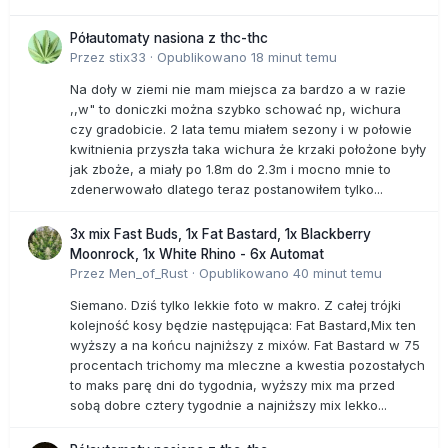
Półautomaty nasiona z thc-thc
Przez
stix33
·
Opublikowano
18 minut temu
Na doły w ziemi nie mam miejsca za bardzo a w razie
,,w" to doniczki można szybko schować np, wichura
czy gradobicie. 2 lata temu miałem sezony i w połowie
kwitnienia przyszła taka wichura że krzaki położone były
jak zboże, a miały po 1.8m do 2.3m i mocno mnie to
zdenerwowało dlatego teraz postanowiłem tylko...
3x mix Fast Buds, 1x Fat Bastard, 1x Blackberry
Moonrock, 1x White Rhino - 6x Automat
Przez
Men_of_Rust
·
Opublikowano
40 minut temu
Siemano. Dziś tylko lekkie foto w makro. Z całej trójki
kolejność kosy będzie następująca: Fat Bastard,Mix ten
wyższy a na końcu najniższy z mixów. Fat Bastard w 75
procentach trichomy ma mleczne a kwestia pozostałych
to maks parę dni do tygodnia, wyższy mix ma przed
sobą dobre cztery tygodnie a najniższy mix lekko...