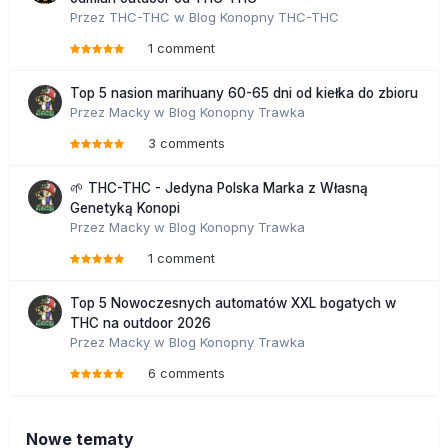
Przez
THC-THC
w
Blog Konopny THC-THC
1 comment
Top 5 nasion marihuany 60-65 dni od kiełka do zbioru
Przez
Macky
w
Blog Konopny Trawka
3 comments
🌱 THC-THC - Jedyna Polska Marka z Własną
Genetyką Konopi
Przez
Macky
w
Blog Konopny Trawka
1 comment
Top 5 Nowoczesnych automatów XXL bogatych w
THC na outdoor 2026
Przez
Macky
w
Blog Konopny Trawka
6 comments
Nowe tematy