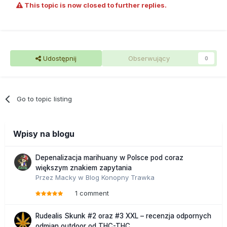
This topic is now closed to further replies.
Udostępnij
Obserwujący
0
Go to topic listing
Wpisy na blogu
Depenalizacja marihuany w Polsce pod coraz
większym znakiem zapytania
Przez
Macky
w
Blog Konopny Trawka
1 comment
Rudealis Skunk #2 oraz #3 XXL – recenzja odpornych
odmian outdoor od THC-THC