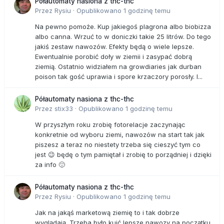
Półautomaty nasiona z thc-thc
Przez
Rysiu
·
Opublikowano
1 godzinę temu
Na pewno pomoże. Kup jakiegoś plagrona albo biobizza
albo canna. Wrzuć to w doniczki takie 25 litrów. Do tego
jakiś zestaw nawozów. Efekty będą o wiele lepsze.
Ewentualnie porobić doły w ziemii i zasypać dobrą
ziemią. Ostatnio widziałem na growdiaries jak durban
poison tak gość uprawia i spore krzaczory porosły. I...
Półautomaty nasiona z thc-thc
Przez
stix33
·
Opublikowano
1 godzinę temu
W przyszłym roku zrobię fotorelacje zaczynając
konkretnie od wyboru ziemi, nawozów na start tak jak
piszesz a teraz no niestety trzeba się cieszyć tym co
jest 😉 będę o tym pamiętał i zrobię to porządniej i dzięki
za info 🙂
Półautomaty nasiona z thc-thc
Przez
Rysiu
·
Opublikowano
1 godzinę temu
Jak na jakąś marketową ziemię to i tak dobrze
wyglądają. Trzeba było kuić lepsze nawozy na początku