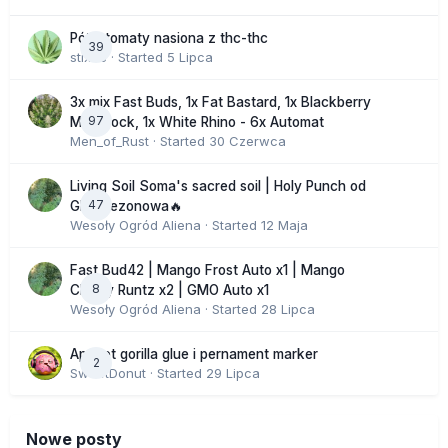
Półautomaty nasiona z thc-thc
39
stix33
· Started
5 Lipca
3x mix Fast Buds, 1x Fat Bastard, 1x Blackberry
97
Moonrock, 1x White Rhino - 6x Automat
Men_of_Rust
· Started
30 Czerwca
Living Soil Soma's sacred soil | Holy Punch od
47
GHS sezonowa🔥
Wesoły Ogród Aliena
· Started
12 Maja
Fast Bud42 | Mango Frost Auto x1 | Mango
8
Cherry Runtz x2 | GMO Auto x1
Wesoły Ogród Aliena
· Started
28 Lipca
Apricot gorilla glue i pernament marker
2
SweetDonut
· Started
29 Lipca
Nowe posty